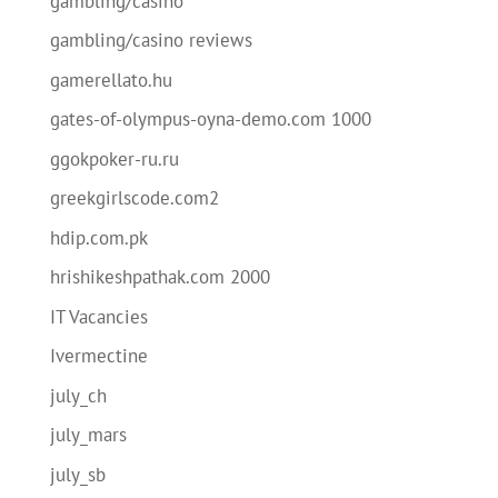
gambling/casino
gambling/casino reviews
gamerellato.hu
gates-of-olympus-oyna-demo.com 1000
ggokpoker-ru.ru
greekgirlscode.com2
hdip.com.pk
hrishikeshpathak.com 2000
IT Vacancies
Ivermectine
july_ch
july_mars
july_sb