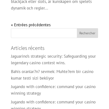
blackjack eller slots, är kunskapen om spelets
dynamik och regler...
« Entrées précédentes
Articles récents
Jaguarino’s strategic security: Safeguarding your
legendary casino contest wins.
Bahis oranlar?n? sevmek: Muhte?em bir casino
kumar testi sizi bekliyor
Jugando with confidence: command your casino
winning strategy
Jugando with confidence: command your casino
winning strategy