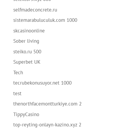
selfmadeconcrete.ru
sistemarabuluculuk.com 1000
skcasinoonline
Sober living
steiko.ru 500
Superbet UK
Tech
tecrubekonusuyor.net 1000
test
thenorthfacemontturkiye.com 2
TippyCasino
top-reyting-onlayn-kazino.xyz 2