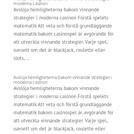
moderna casinon
Avslöja hemligheterna bakom vinnande
strategier i moderna casinon Förstå spelets
matematik Att veta och förstå grundläggande
matematik bakom casinospel är avgörande för
att utveckla vinnande strategier. Varje spel,
oavsett om det är blackjack, roulette eller
slots,...
Avslöja hemligheterna bakom vinnande strategier i
moderna casinon
Avslöja hemligheterna bakom vinnande
strategier i moderna casinon Förstå spelets
matematik Att veta och förstå grundläggande
matematik bakom casinospel är avgörande för
att utveckla vinnande strategier. Varje spel,
oavsett om det är blackjack, roulette eller