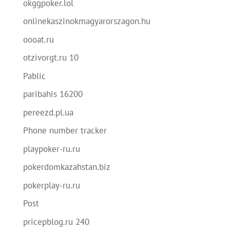
okggpoker.lol
onlinekaszinokmagyarorszagon.hu
oooat.ru
otzivorgt.ru 10
Pablic
paribahis 16200
pereezd.pl.ua
Phone number tracker
playpoker-ru.ru
pokerdomkazahstan.biz
pokerplay-ru.ru
Post
pricepblog.ru 240