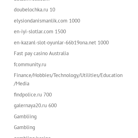
doubelochka.ru 10
elysiondanismanlik.com 1000
en-iyi-slotlar.com 1500
en-kazanl-slot-oyunlar-66b19ona.net 1000
Fast pay casino Australia
fcommunity.ru
Finance/Hobbies/Technology/Utilities/Education
/Media
findpolice.ru 700
galernaya20.ru 600
Gambliing
Gambling