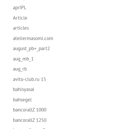
aprIPL
Article
articles
ateliermasomi.com
august_pb+_part2
aug_mb_1
aug_rb
avito-club.ru 15
bahisyasal
bahsegel
bancorallZ 1000
bancorallZ 1250