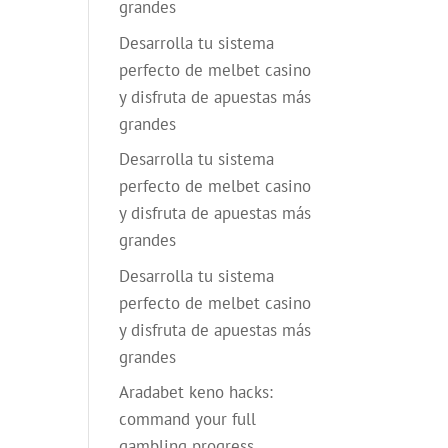
grandes
Desarrolla tu sistema
perfecto de melbet casino
y disfruta de apuestas más
grandes
Desarrolla tu sistema
perfecto de melbet casino
y disfruta de apuestas más
grandes
Desarrolla tu sistema
perfecto de melbet casino
y disfruta de apuestas más
grandes
Aradabet keno hacks:
command your full
gambling progress