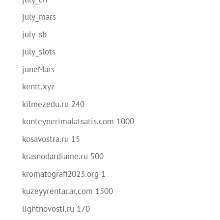
july_mars
july_sb
july_slots
juneMars
kentt.xyz
kilmezedu.ru 240
konteynerimalatsatis.com 1000
kosavostra.ru 15
krasnodardiame.ru 500
kromatografi2023.org 1
kuzeyyrentacar.com 1500
lightnovosti.ru 170