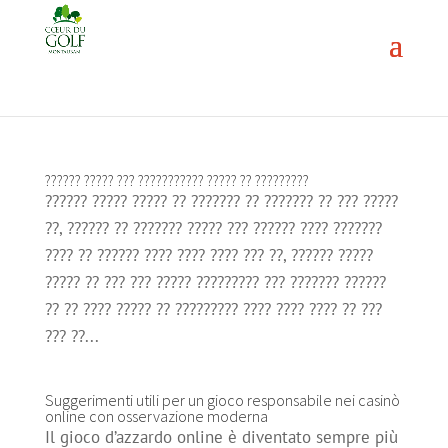
?????? ????? ??? ??????????? ????? ?? ?????????
?????? ????? ????? ?? ??????? ?? ??????? ?? ??? ?????
??, ?????? ?? ??????? ????? ??? ?????? ???? ???????
???? ?? ?????? ???? ???? ???? ??? ??, ?????? ?????
????? ?? ??? ??? ????? ????????? ??? ??????? ??????
?? ?? ???? ????? ?? ????????? ???? ???? ???? ?? ???
??? ??...
Suggerimenti utili per un gioco responsabile nei casinò
online con osservazione moderna
Il gioco d’azzardo online è diventato sempre più