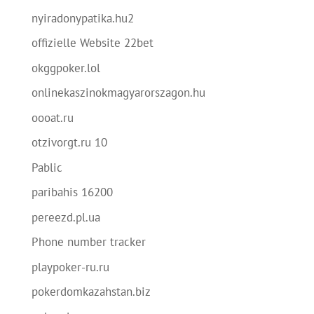
nyiradonypatika.hu2
offizielle Website 22bet
okggpoker.lol
onlinekaszinokmagyarorszagon.hu
oooat.ru
otzivorgt.ru 10
Pablic
paribahis 16200
pereezd.pl.ua
Phone number tracker
playpoker-ru.ru
pokerdomkazahstan.biz