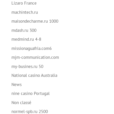
Lizaro France
machintech.ru
maisondecharme.ru 1000
mdash.ru 300
medmind.ru 4-8
missionaguafria.com6
mjm-communication.com
my-busines.ru 50
National casino Australia
News
nine casino Portugal
Non classé
normel-spb.ru 2500