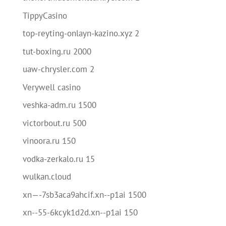
TippyCasino
top-reyting-onlayn-kazino.xyz 2
tut-boxing.ru 2000
uaw-chrysler.com 2
Verywell casino
veshka-adm.ru 1500
victorbout.ru 500
vinoora.ru 150
vodka-zerkalo.ru 15
wulkan.cloud
xn—-7sb3aca9ahcif.xn--p1ai 1500
xn--55-6kcyk1d2d.xn--p1ai 150