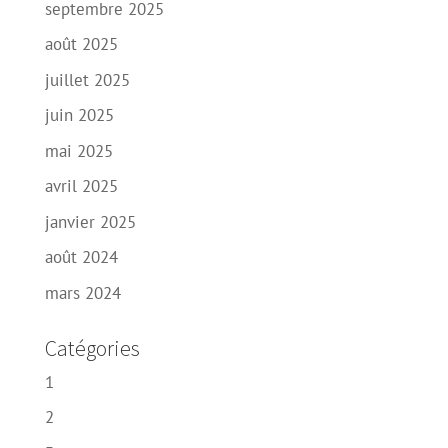
septembre 2025
août 2025
juillet 2025
juin 2025
mai 2025
avril 2025
janvier 2025
août 2024
mars 2024
Catégories
1
2