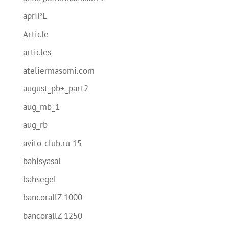
aprIPL
Article
articles
ateliermasomi.com
august_pb+_part2
aug_mb_1
aug_rb
avito-club.ru 15
bahisyasal
bahsegel
bancorallZ 1000
bancorallZ 1250