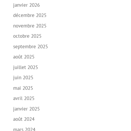
janvier 2026
décembre 2025
novembre 2025
octobre 2025
septembre 2025
août 2025
juillet 2025
juin 2025
mai 2025
avril 2025
janvier 2025
août 2024
mars 2024