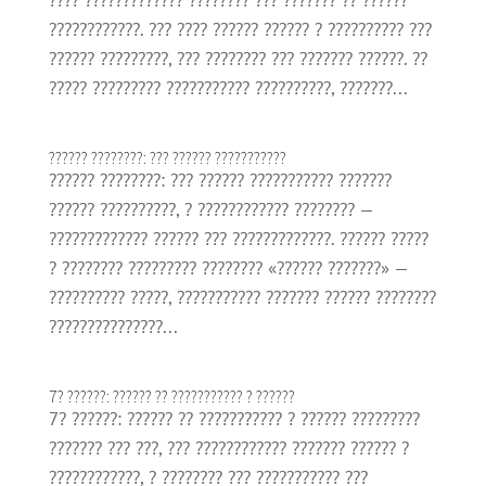
???? ????????????? ???????? ??? ??????? ?? ??????
????????????. ??? ???? ?????? ?????? ? ?????????? ???
?????? ?????????, ??? ???????? ??? ??????? ??????. ??
????? ????????? ??????????? ??????????, ???????...
?????? ????????: ??? ?????? ???????????
?????? ????????: ??? ?????? ??????????? ???????
?????? ??????????, ? ???????????? ???????? —
????????????? ?????? ??? ?????????????. ?????? ?????
? ???????? ????????? ???????? «?????? ???????» —
?????????? ?????, ??????????? ??????? ?????? ????????
???????????????...
7? ??????: ?????? ?? ??????????? ? ??????
7? ??????: ?????? ?? ??????????? ? ?????? ?????????
??????? ??? ???, ??? ???????????? ??????? ?????? ?
????????????, ? ???????? ??? ??????????? ???