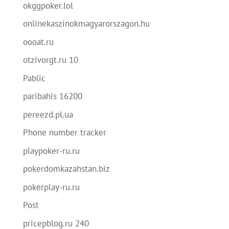
okggpoker.lol
onlinekaszinokmagyarorszagon.hu
oooat.ru
otzivorgt.ru 10
Pablic
paribahis 16200
pereezd.pl.ua
Phone number tracker
playpoker-ru.ru
pokerdomkazahstan.biz
pokerplay-ru.ru
Post
pricepblog.ru 240