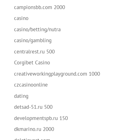
campionsbb.com 2000
casino
casino/betting/nutra
casino/gambling
centralrest.ru 500
Corgibet Casino
creativeworkingplayground.com 1000
czcasinoonline
dating
detsad-51.ru 500
developmentspb.ru 150
dkmarino.ru 2000