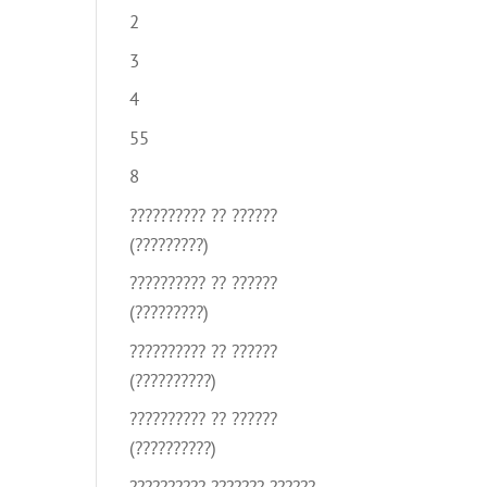
2
3
4
55
8
?????????? ?? ??????
(?????????)
?????????? ?? ??????
(?????????)
?????????? ?? ??????
(??????????)
?????????? ?? ??????
(??????????)
?????????? ??????? ??????