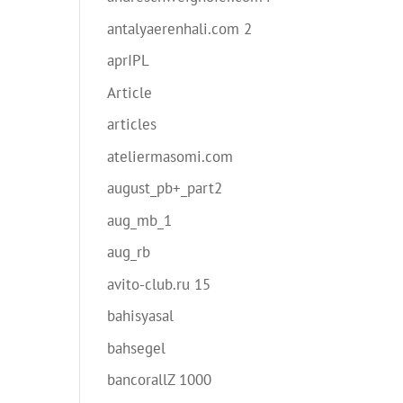
antalyaerenhali.com 2
aprIPL
Article
articles
ateliermasomi.com
august_pb+_part2
aug_mb_1
aug_rb
avito-club.ru 15
bahisyasal
bahsegel
bancorallZ 1000