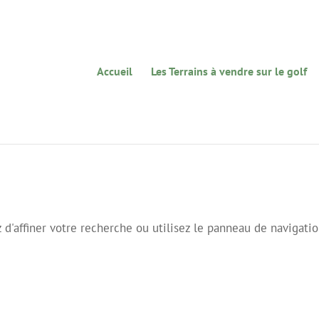
Accueil
Les Terrains à vendre sur le golf
d'affiner votre recherche ou utilisez le panneau de navigati