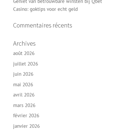
Geniet van betrouwbare winsten bij Qbet
Casino: goktips voor echt geld
Commentaires récents
Archives
août 2026
juillet 2026
juin 2026
mai 2026
avril 2026
mars 2026
février 2026
janvier 2026