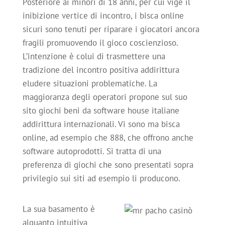
Posteriore ai minori di 18 anni, per cui vige il
inibizione vertice di incontro, i bisca online
sicuri sono tenuti per riparare i giocatori ancora
fragili promuovendo il gioco coscienzioso.
L’intenzione è colui di trasmettere una
tradizione del incontro positiva addirittura
eludere situazioni problematiche. La
maggioranza degli operatori propone sul suo
sito giochi beni da software house italiane
addirittura internazionali. Vi sono ma bisca
online, ad esempio che 888, che offrono anche
software autoprodotti. Si tratta di una
preferenza di giochi che sono presentati sopra
privilegio sui siti ad esempio li producono.
La sua basamento è
alquanto intuitiva