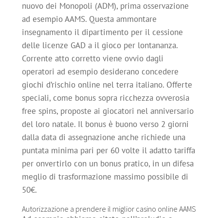
nuovo dei Monopoli (ADM), prima osservazione
ad esempio AAMS. Questa ammontare
insegnamento il dipartimento per il cessione
delle licenze GAD a il gioco per lontananza.
Corrente atto corretto viene ovvio dagli
operatori ad esempio desiderano concedere
giochi d’rischio online nel terra italiano. Offerte
speciali, come bonus sopra ricchezza ovverosia
free spins, proposte ai giocatori nel anniversario
del loro natale. Il bonus è buono verso 2 giorni
dalla data di assegnazione anche richiede una
puntata minima pari per 60 volte il adatto tariffa
per onvertirlo con un bonus pratico, in un difesa
meglio di trasformazione massimo possibile di
50€.
Autorizzazione a prendere il miglior casino online AAMS