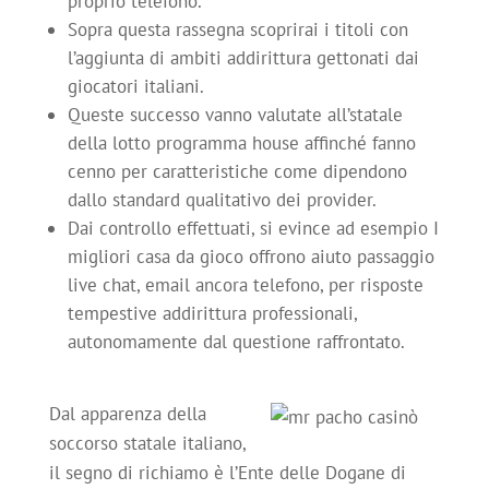
proprio telefono.
Sopra questa rassegna scoprirai i titoli con
l’aggiunta di ambiti addirittura gettonati dai
giocatori italiani.
Queste successo vanno valutate all’statale
della lotto programma house affinché fanno
cenno per caratteristiche come dipendono
dallo standard qualitativo dei provider.
Dai controllo effettuati, si evince ad esempio I
migliori casa da gioco offrono aiuto passaggio
live chat, email ancora telefono, per risposte
tempestive addirittura professionali,
autonomamente dal questione raffrontato.
Dal apparenza della
soccorso statale italiano,
il segno di richiamo è l’Ente delle Dogane di