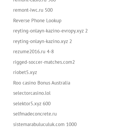
remont-iwc.ru 500
Reverse Phone Lookup
reyting-onlayn-kazino-evropy.xyz 2
reyting-onlayn-kazino.xyz 2
rezume2016.ru 4-8
rigged-soccer-matches.com2
riobet5.xyz
Roo casino Bonus Australia
selectorcasino.lol
selektor5.xyz 600
selfmadeconcrete.ru
sistemarabuluculuk.com 1000