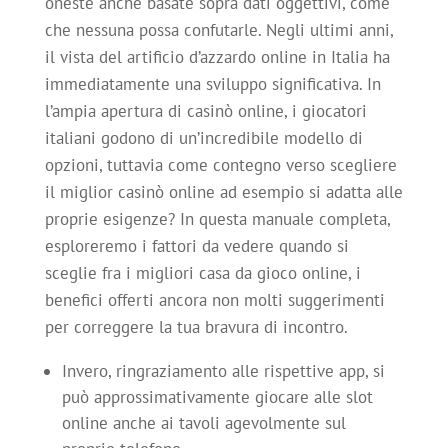
oneste anche basate sopra dati oggettivi, come
che nessuna possa confutarle. Negli ultimi anni,
il vista del artificio d’azzardo online in Italia ha
immediatamente una sviluppo significativa. In
l’ampia apertura di casinò online, i giocatori
italiani godono di un’incredibile modello di
opzioni, tuttavia come contegno verso scegliere
il miglior casinò online ad esempio si adatta alle
proprie esigenze? In questa manuale completa,
esploreremo i fattori da vedere quando si
sceglie fra i migliori casa da gioco online, i
benefici offerti ancora non molti suggerimenti
per correggere la tua bravura di incontro.
Invero, ringraziamento alle rispettive app, si
può approssimativamente giocare alle slot
online anche ai tavoli agevolmente sul