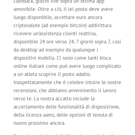
cashback, giochi live sopra un ottima app
amovibile. Oltre a ciò, il lei posto deve avere
luogo disponibile, accettare euro ancora
criptovalute (ad esempio bitcoin) addirittura
ricevere un’assistenza clienti reattiva,
disponibile 24 ore verso 24, 7 giorni sopra 7, così
da desktop ad esempio da qualunque i
dispositivi mobilia. Ci sono come tanti bisca
online italiani come può avere luogo complicato
a un atleta scoprire il posto adatto.
Inaspettatamente che è celebre intuire le nostre
recensioni, che abbiamo avvenimento il lavoro
verso te. La nostra accatto include la
accertamento delle funzionalità di disposizione,
della licenza aams, delle opzioni di tenuta di
nuovo prossimo ancora.