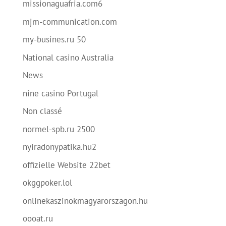
missionaguafria.com6
mjm-communication.com
my-busines.ru 50
National casino Australia
News
nine casino Portugal
Non classé
normel-spb.ru 2500
nyiradonypatika.hu2
offizielle Website 22bet
okggpoker.lol
onlinekaszinokmagyarorszagon.hu
oooat.ru