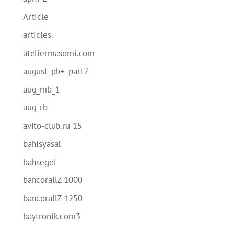
Article
articles
ateliermasomi.com
august_pb+_part2
aug_mb_1
aug_rb
avito-club.ru 15
bahisyasal
bahsegel
bancorallZ 1000
bancorallZ 1250
baytronik.com3