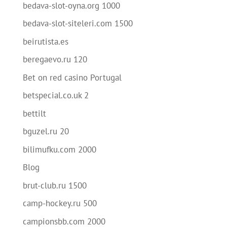
bedava-slot-oyna.org 1000
bedava-slot-siteleri.com 1500
beirutista.es
beregaevo.ru 120
Bet on red casino Portugal
betspecial.co.uk 2
bettilt
bguzel.ru 20
bilimufku.com 2000
Blog
brut-club.ru 1500
camp-hockey.ru 500
campionsbb.com 2000