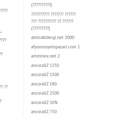
(??????????)
?????
?????????? ??????? ??????
??? ?????????? ?? ??????
.
(?????????)
abstraktdergi.net 2000
????
afyonsosyetepazari.com 1
??
amminex.net 2
ancorallZ 1250
ancorallZ 1500
ancorallZ 180
?? ??
ancorallZ 2500
?
ancorallZ 50%
ancorallZ 750