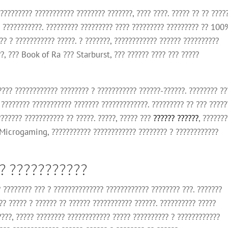
????????? ??????????? ???????? ???????, ???? ????. ????? ?? ?? ????
? ???????????. ????????? ????????? ???? ????????? ????????? ?? 100
?? ? ??????????? ?????. ? ???????, ???????????? ?????? ??????????
??, ??? Book of Ra ??? Starburst, ??? ?????? ???? ??? ?????
???? ???????????? ???????? ? ??????????? ??????-??????. ???????? ??
???????? ??????????? ??????? ?????????????. ????????? ?? ??? ?????
?????? ??????????? ?? ?????. ?????, ????? ???
?????? ??????
, ??????
 Microgaming, ??????????? ???????????? ???????? ? ????????????
 ? ???????????
 ???????? ??? ? ?????????????? ???????????? ???????? ???. ???????
?? ????? ? ?????? ?? ?????? ??????????? ??????. ?????????? ?????
????, ????? ???????? ???????????? ????? ?????????? ? ????????????