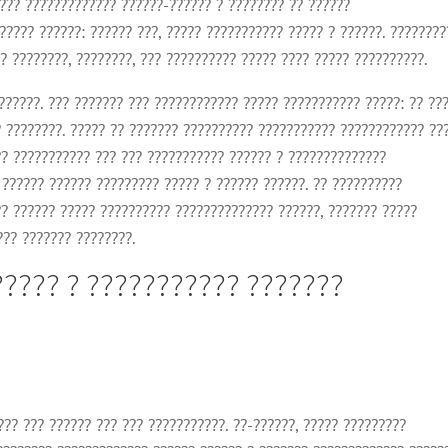
???? ????????????? ??????-?????? ? ???????? ?? ??????
????? ??????: ?????? ???, ????? ??????????? ????? ? ??????. ????????
? ????????, ????????, ??? ?????????? ????? ???? ????? ??????????.
??????. ??? ??????? ??? ???????????? ????? ??????????? ?????: ?? ??
? ????????. ????? ?? ??????? ?????????? ??????????? ???????????? ???
?? ??????????? ??? ??? ??????????? ?????? ? ??????????????
 ?????? ?????? ????????? ????? ? ?????? ??????. ?? ??????????
? ?????? ????? ?????????? ?????????????? ??????, ??????? ?????
??? ??????? ????????.
????? ? ??????????? ???????
??? ??? ?????? ??? ??? ???????????. ??-??????, ????? ?????????