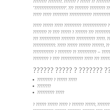
???????? ????????. ??????? ? ?????? ?? ???????
"??????????????????". ??? ???????? ????????? ??
????? ????? ????????? ????????????? ??????????
????? ?????? ????? ?????????? ?????????????? ?
???????? ?? ???? ?????? ? ??????? ??? ????????
??? ???????????? ???????? ??????????? ?????. ?
?????????????. ????? ?????? ??????? ???????, ??
???????????? ? ???????? ?? ??????????? — ?????
????????? ? ???? ????????????? ????? ??? ?????
?????? ????? ? ??????? ?
????????? ? ?????? ?????
????????
?????????? ?????
? ?????? ?????? ????? ? ??????? ??????, ???????