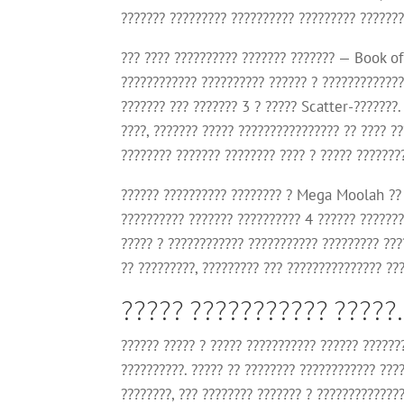
??????? ????????? ?????????? ????????? ???????
??? ???? ?????????? ??????? ??????? — Book of
???????????? ?????????? ?????? ? ?????????????
??????? ??? ??????? 3 ? ????? Scatter-???????.
????, ??????? ????? ???????????????? ?? ???? ??
???????? ??????? ???????? ???? ? ????? ???????
?????? ?????????? ???????? ? Mega Moolah ?? 
?????????? ??????? ?????????? 4 ?????? ??????
????? ? ???????????? ??????????? ????????? ??
?? ?????????, ????????? ??? ??????????????? ???
????? ??????????? ?????.
?????? ????? ? ????? ??????????? ?????? ??????
??????????. ????? ?? ???????? ???????????? ???
????????, ??? ???????? ??????? ? ?????????????