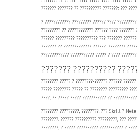
??????????. ????? ????? ????? ????????? ????? 
??????? ??????? ?? ?????????? ???????: ??? ????
? ???????????? ????????? ?????? ???? ?????????
????????? ?? ???????????? ?????? ???? ??????? ?
?????? ????????? ?????????? ??? ??????? ??????
??????? ?? ????????????? ??????. ???????? ????
????????????? ??????????? ????? ? ???? ???????
??????? ?????????? ????
???????? ????? ? ????????-?????? ?????? ??????
????? ???????? ????? ?? ???????? ????????? ???
????, ?? ????? ????? ??????????? ?? ???????????
???????? ?????????, ????????, ??? Skrill ? Nete
????????. ?????? ?????????? ?????????, ??? ???
????????, ? ????? ?????????? ??????????? ? ???