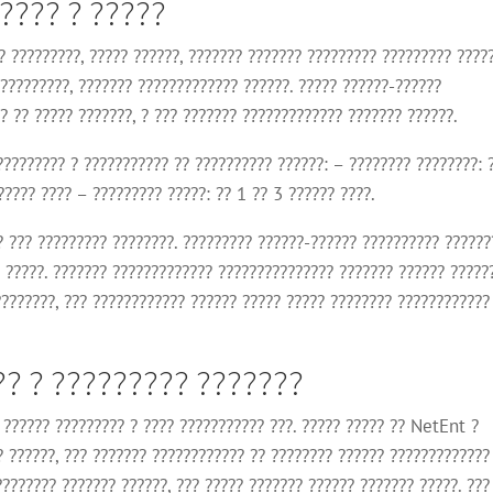
???? ? ?????
? ?????????, ????? ??????, ??????? ??????? ????????? ????????? ????
 ?????????, ??????? ????????????? ??????. ????? ??????-??????
? ?? ????? ???????, ? ??? ??????? ????????????? ??????? ??????.
????????? ? ??????????? ?? ?????????? ??????: – ???????? ????????: 
????? ???? – ????????? ?????: ?? 1 ?? 3 ?????? ????.
? ??? ????????? ????????. ????????? ??????-?????? ?????????? ??????
? ?????. ??????? ????????????? ??????????????? ??????? ?????? ??????
????????, ??? ???????????? ?????? ????? ????? ???????? ????????????
?? ? ????????? ???????
 ?????? ????????? ? ???? ??????????? ???. ????? ????? ?? NetEnt ?
? ??????, ??? ??????? ???????????? ?? ???????? ?????? ?????????????
???????? ??????? ??????, ??? ????? ??????? ?????? ??????? ?????. ???