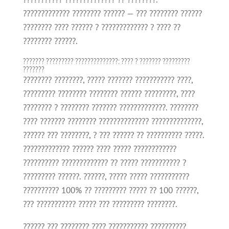
????????????? ???????? ?????? — ??? ???????? ??????
???????? ???? ?????? ? ????????????? ? ???? ??
???????? ??????.
??????? ????????? ??????????????: ???? ? ??????? ?????????
???????
???????? ????????, ????? ??????? ??????????? ????,
????????? ???????? ???????? ?????? ?????????, ????
???????? ? ???????? ??????? ?????????????. ????????
???? ??????? ???????? ?????????????? ??????????????,
?????? ??? ????????, ? ??? ?????? ?? ?????????? ?????.
????????????? ?????? ???? ????? ????????????
?????????? ????????????? ?? ????? ??????????? ?
????????? ??????. ??????, ????? ????? ???????????
?????????? 100% ?? ????????? ????? ?? 100 ??????,
??? ??????????? ????? ??? ????????? ????????.
?????? ??? ???????? ???? ??????????? ??????????