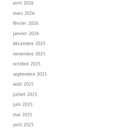
avril 2026
mars 2026
février 2026
janvier 2026
décembre 2025
novembre 2025
octobre 2025
septembre 2025
août 2025
juillet 2025
juin 2025
mai 2025
avril 2025