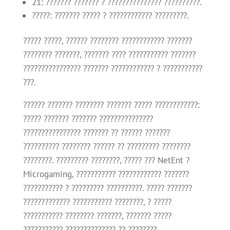
21: ??????? ??????? ? ??????????????? ??????????.
?????: ??????? ????? ? ???????????? ?????????.
????? ?????, ?????? ???????? ???????????? ???????
???????? ???????, ??????? ???? ??????????? ???????
???????????????? ??????? ???????????? ? ???????????
???.
?????? ??????? ???????? ??????? ????? ????????????:
????? ??????? ??????? ???????????????
???????????????? ??????? ?? ?????? ???????
?????????? ???????? ?????? ?? ????????? ????????
????????. ????????? ????????, ????? ??? NetEnt ?
Microgaming, ??????????? ???????????? ???????
??????????? ? ????????? ??????????. ????? ???????
????????????? ??????????? ????????, ? ?????
??????????? ???????? ???????, ??????? ?????
??????????? ?????????????? ?? ????????.