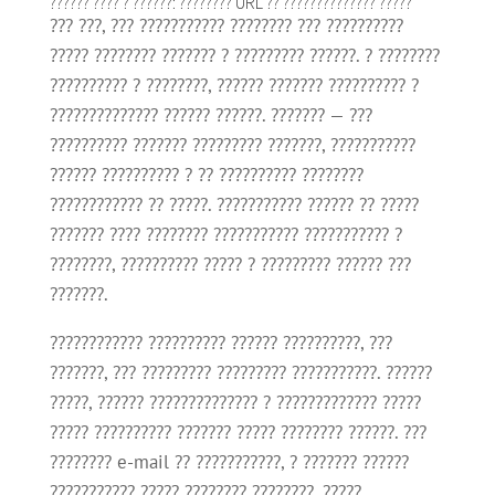
?????? ???? ? ??????: ???????? URL ?? ?????????????? ?????
??? ???, ??? ??????????? ???????? ??? ??????????
????? ???????? ??????? ? ????????? ??????. ? ????????
?????????? ? ????????, ?????? ??????? ?????????? ?
?????????????? ?????? ??????. ??????? — ???
?????????? ??????? ????????? ???????, ???????????
?????? ?????????? ? ?? ?????????? ????????
???????????? ?? ?????. ??????????? ?????? ?? ?????
??????? ???? ???????? ??????????? ??????????? ?
????????, ?????????? ????? ? ????????? ?????? ???
???????.
???????????? ?????????? ?????? ??????????, ???
???????, ??? ????????? ????????? ???????????. ??????
?????, ?????? ?????????????? ? ????????????? ?????
????? ?????????? ??????? ????? ???????? ??????. ???
???????? e-mail ?? ???????????, ? ??????? ??????
??????????? ????? ???????? ????????. ?????,