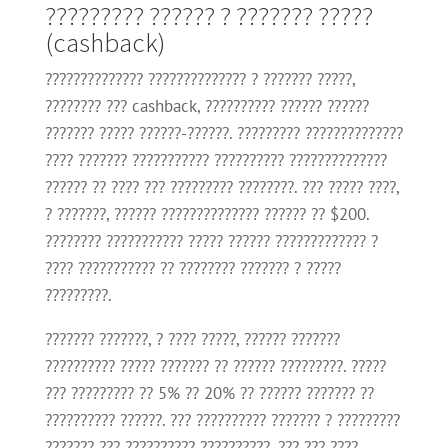
????????? ?????? ? ??????? ?????
(cashback)
?????????????? ?????????????? ? ??????? ?????,
???????? ??? cashback, ?????????? ?????? ??????
??????? ????? ??????-??????. ????????? ??????????????
???? ??????? ??????????? ?????????? ??????????????
?????? ?? ???? ??? ????????? ????????. ??? ????? ????,
? ???????, ?????? ?????????????? ?????? ?? $200.
???????? ??????????? ????? ?????? ????????????? ?
???? ??????????? ?? ???????? ??????? ? ?????
?????????.
??????? ???????, ? ???? ?????, ?????? ???????
?????????? ????? ??????? ?? ?????? ?????????. ?????
??? ????????? ?? 5% ?? 20% ?? ?????? ??????? ??
?????????? ??????. ??? ?????????? ??????? ? ?????????
??????? ??? ?????????? ??????????, ??? ??? ????