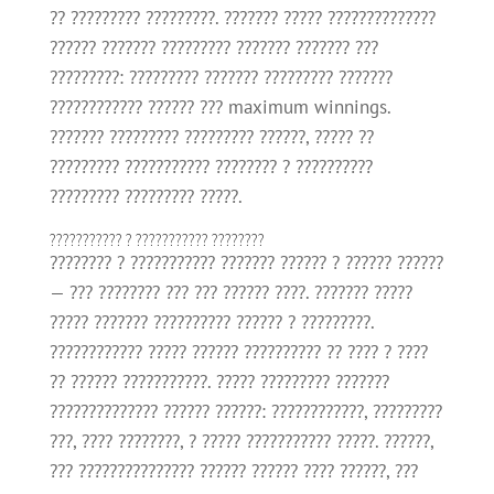
?? ????????? ?????????. ??????? ????? ??????????????
?????? ??????? ????????? ??????? ??????? ???
?????????: ????????? ??????? ????????? ???????
???????????? ?????? ??? maximum winnings.
??????? ????????? ????????? ??????, ????? ??
????????? ??????????? ???????? ? ??????????
????????? ????????? ?????.
??????????? ? ??????????? ????????
???????? ? ??????????? ??????? ?????? ? ?????? ??????
— ??? ???????? ??? ??? ?????? ????. ??????? ?????
????? ??????? ?????????? ?????? ? ?????????.
???????????? ????? ?????? ?????????? ?? ???? ? ????
?? ?????? ???????????. ????? ????????? ???????
?????????????? ?????? ??????: ????????????, ?????????
???, ???? ????????, ? ????? ??????????? ?????. ??????,
??? ??????????????? ?????? ?????? ???? ??????, ???