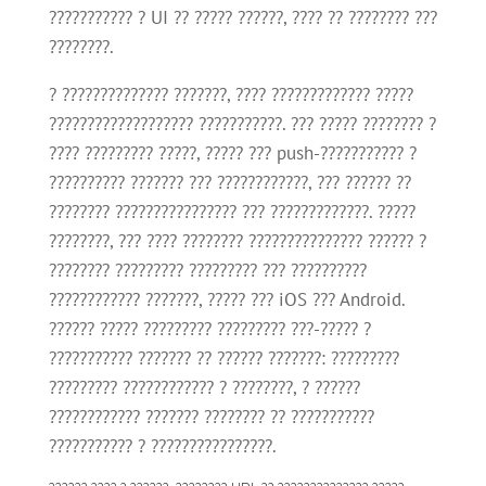
??????????? ? UI ?? ????? ??????, ???? ?? ???????? ???
????????.
? ?????????????? ???????, ???? ????????????? ?????
??????????????????? ???????????. ??? ????? ???????? ?
???? ????????? ?????, ????? ??? push-??????????? ?
?????????? ??????? ??? ????????????, ??? ?????? ??
???????? ???????????????? ??? ?????????????. ?????
????????, ??? ???? ???????? ??????????????? ?????? ?
???????? ????????? ????????? ??? ??????????
???????????? ???????, ????? ??? iOS ??? Android.
?????? ????? ????????? ????????? ???-????? ?
??????????? ??????? ?? ?????? ???????: ?????????
????????? ???????????? ? ????????, ? ??????
???????????? ??????? ???????? ?? ???????????
??????????? ? ????????????????.