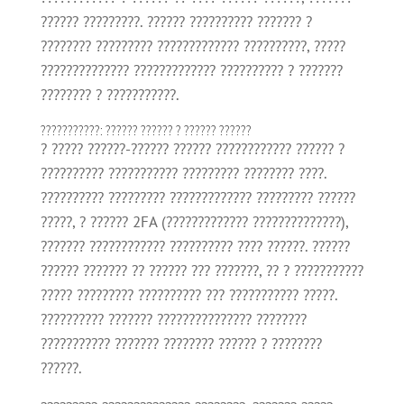
?????? ?????????. ?????? ?????????? ??????? ?
???????? ????????? ????????????? ??????????, ?????
?????????????? ????????????? ?????????? ? ???????
???????? ? ???????????.
???????????: ?????? ?????? ? ?????? ??????
? ????? ??????-?????? ?????? ???????????? ?????? ?
?????????? ??????????? ????????? ???????? ????.
?????????? ????????? ????????????? ????????? ??????
?????, ? ?????? 2FA (????????????? ??????????????),
??????? ???????????? ?????????? ???? ??????. ??????
?????? ??????? ?? ?????? ??? ???????, ?? ? ???????????
????? ????????? ?????????? ??? ??????????? ?????.
?????????? ??????? ??????????????? ????????
??????????? ??????? ???????? ?????? ? ????????
??????.