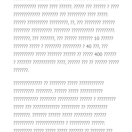
??????????? ????? ???? ??????. ????? ??? ?????? ? ????
????????????? ???????? ??? ????????? ???? ?????.
?????? ?????????? ?????????, ??, ??? ???????? ??????
???????? ?????????? ???????? ??????????? ?????????.
????????, ??? ???????, ??? ?????? ??????? 10 ??????
??????? ????? ? ???????? ????????? ? 40 ???, ???
?????????? ????? ??????? ?????? ?? ????? 400 ??????
? ??????? ??????????? ????, ?????? ??? ?? ?????? ?????
???????.
?????????????? ?? ???????? ????? ????????????
?????????? ????????. ?????? ????? ???????????
???????????? ???????? ?????????? ?????? ? ?????????
????? ??? ????????????? ????????? ?? ??????????
????????. ??????? ?????? ????? ????????? ??????
?????????? ?????????????? ? ?????????? ??????:
????????? ????? ????? ????? ??????? ?? ??????? ???