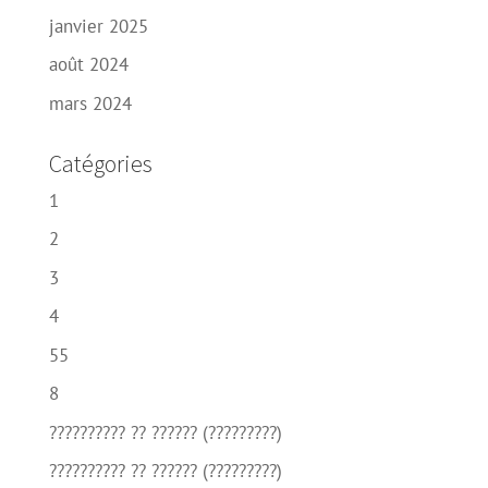
janvier 2025
août 2024
mars 2024
Catégories
1
2
3
4
55
8
?????????? ?? ?????? (?????????)
?????????? ?? ?????? (?????????)