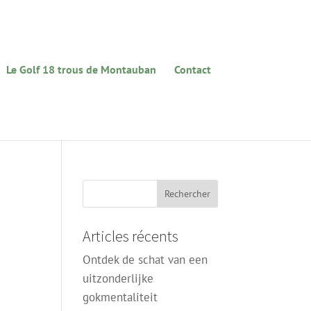
Le Golf 18 trous de Montauban
Contact
Articles récents
Ontdek de schat van een
uitzonderlijke
gokmentaliteit