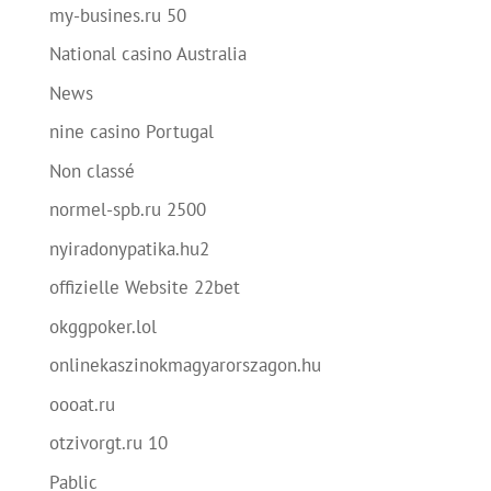
my-busines.ru 50
National casino Australia
News
nine casino Portugal
Non classé
normel-spb.ru 2500
nyiradonypatika.hu2
offizielle Website 22bet
okggpoker.lol
onlinekaszinokmagyarorszagon.hu
oooat.ru
otzivorgt.ru 10
Pablic