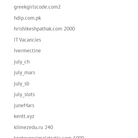
greekgirlscode.com2
hdip.com.pk
hrishikeshpathak.com 2000
IT Vacancies
Ivermectine
july_ch
july_mars
july_sb
july_slots
juneMars
kentt.xyz
kilmezedu.ru 240