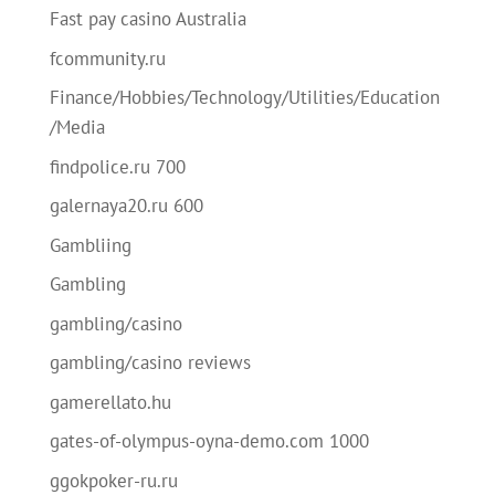
Fast pay casino Australia
fcommunity.ru
Finance/Hobbies/Technology/Utilities/Education
/Media
findpolice.ru 700
galernaya20.ru 600
Gambliing
Gambling
gambling/casino
gambling/casino reviews
gamerellato.hu
gates-of-olympus-oyna-demo.com 1000
ggokpoker-ru.ru