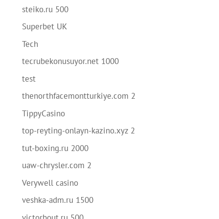
steiko.ru 500
Superbet UK
Tech
tecrubekonusuyor.net 1000
test
thenorthfacemontturkiye.com 2
TippyCasino
top-reyting-onlayn-kazino.xyz 2
tut-boxing.ru 2000
uaw-chrysler.com 2
Verywell casino
veshka-adm.ru 1500
victorbout.ru 500