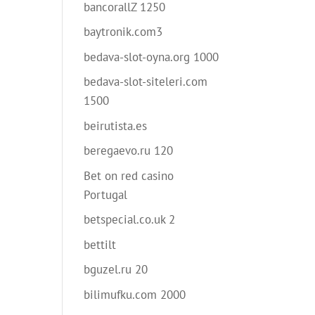
bancorallZ 1250
baytronik.com3
bedava-slot-oyna.org 1000
bedava-slot-siteleri.com
1500
beirutista.es
beregaevo.ru 120
Bet on red casino
Portugal
betspecial.co.uk 2
bettilt
bguzel.ru 20
bilimufku.com 2000