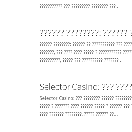
??????????? ??? ????????? ???????? ???...
?????? ????????: ?????? 
?????? ????????: ?????? ?? ??????????? ??? ???
???????, ??? ???? ???? ????? ? ??????????? ????
??????????, ????? ??? ?????????? ???????...
Selector Casino: ??? ???
Selector Casino: ??? ???????? ?????? ?????????
????? ? ??????? ???? ?????? ????? ? ?????? ??? 
???? ??????? ????????, ????? ?????? ??...