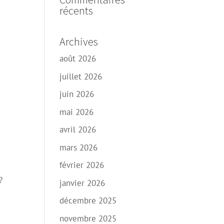
récents
Archives
août 2026
juillet 2026
juin 2026
mai 2026
avril 2026
mars 2026
février 2026
?
janvier 2026
décembre 2025
novembre 2025