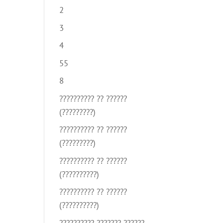
2
3
4
55
8
?????????? ?? ??????
(?????????)
?????????? ?? ??????
(?????????)
?????????? ?? ??????
(??????????)
?????????? ?? ??????
(??????????)
?????????? ??????? ??????