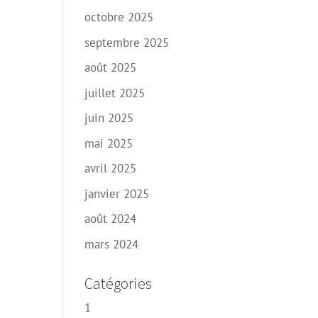
octobre 2025
septembre 2025
août 2025
juillet 2025
juin 2025
mai 2025
avril 2025
janvier 2025
août 2024
mars 2024
Catégories
1