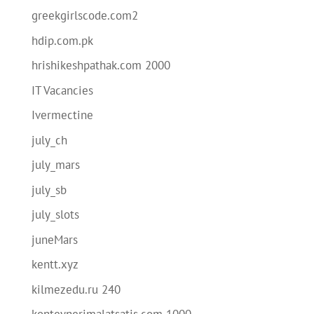
greekgirlscode.com2
hdip.com.pk
hrishikeshpathak.com 2000
IT Vacancies
Ivermectine
july_ch
july_mars
july_sb
july_slots
juneMars
kentt.xyz
kilmezedu.ru 240