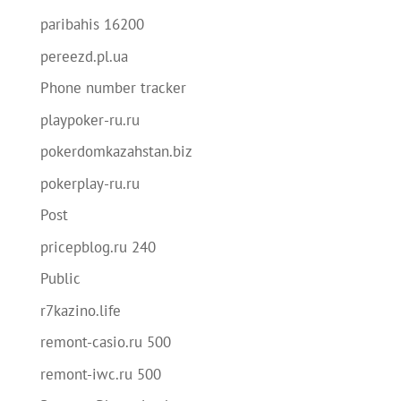
paribahis 16200
pereezd.pl.ua
Phone number tracker
playpoker-ru.ru
pokerdomkazahstan.biz
pokerplay-ru.ru
Post
pricepblog.ru 240
Public
r7kazino.life
remont-casio.ru 500
remont-iwc.ru 500