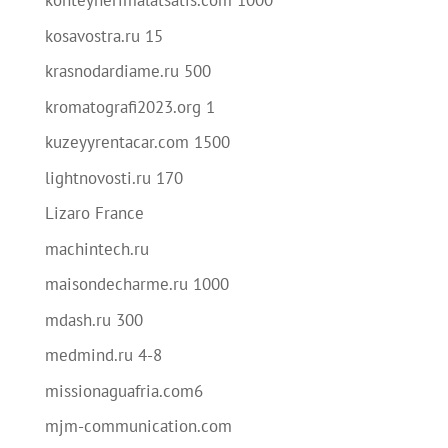
konteynerimalatsatis.com 1000
kosavostra.ru 15
krasnodardiame.ru 500
kromatografi2023.org 1
kuzeyyrentacar.com 1500
lightnovosti.ru 170
Lizaro France
machintech.ru
maisondecharme.ru 1000
mdash.ru 300
medmind.ru 4-8
missionaguafria.com6
mjm-communication.com