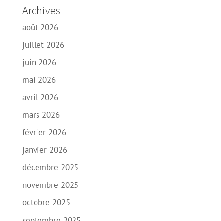
Archives
août 2026
juillet 2026
juin 2026
mai 2026
avril 2026
mars 2026
février 2026
janvier 2026
décembre 2025
novembre 2025
octobre 2025
septembre 2025