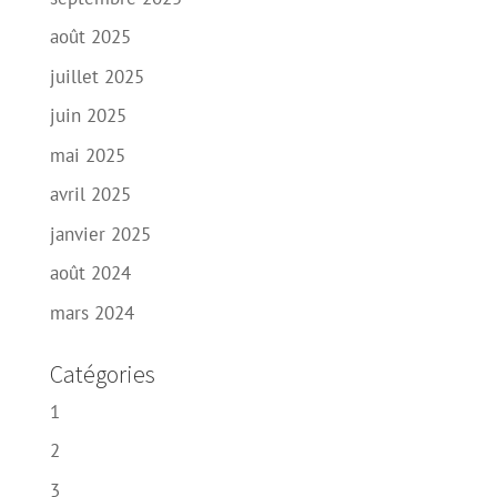
août 2025
juillet 2025
juin 2025
mai 2025
avril 2025
janvier 2025
août 2024
mars 2024
Catégories
1
2
3