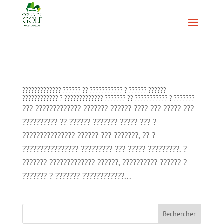
????????????? ?????? ?? ??????????? ? ?????? ??????
???????????? ? ????????????? ??????? ?? ??????????? ? ???????
??? ????????????? ??????? ?????? ???? ??? ????? ???
?????????? ?? ?????? ??????? ????? ??? ?
??????????????? ?????? ??? ???????, ?? ?
???????????????? ????????? ??? ????? ?????????. ?
??????? ????????????? ??????, ?????????? ?????? ?
??????? ? ??????? ????????????...