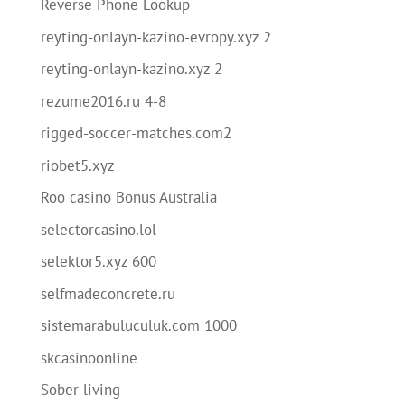
Reverse Phone Lookup
reyting-onlayn-kazino-evropy.xyz 2
reyting-onlayn-kazino.xyz 2
rezume2016.ru 4-8
rigged-soccer-matches.com2
riobet5.xyz
Roo casino Bonus Australia
selectorcasino.lol
selektor5.xyz 600
selfmadeconcrete.ru
sistemarabuluculuk.com 1000
skcasinoonline
Sober living