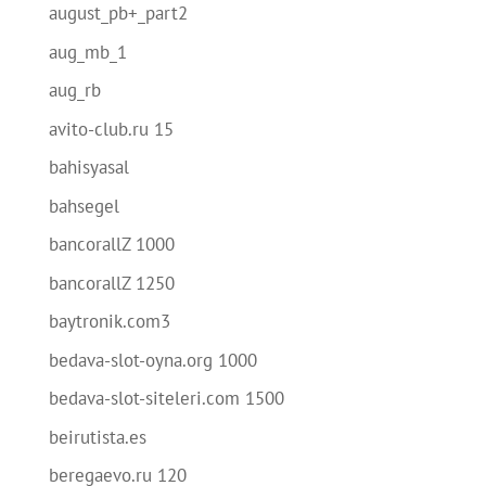
august_pb+_part2
aug_mb_1
aug_rb
avito-club.ru 15
bahisyasal
bahsegel
bancorallZ 1000
bancorallZ 1250
baytronik.com3
bedava-slot-oyna.org 1000
bedava-slot-siteleri.com 1500
beirutista.es
beregaevo.ru 120