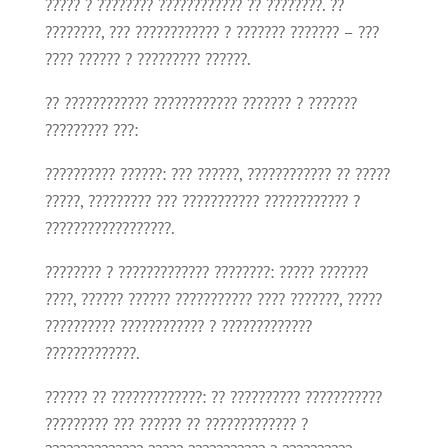
????? ? ???????? ???????????? ?? ????????. ??
????????, ??? ???????????? ? ??????? ??????? – ???
???? ?????? ? ????????? ??????.
?? ???????????? ???????????? ??????? ? ???????
????????? ???:
?????????? ??????: ??? ??????, ???????????? ?? ?????
?????, ????????? ??? ??????????? ???????????? ?
??????????????????.
???????? ? ????????????? ????????: ????? ???????
????, ?????? ?????? ??????????? ???? ???????, ?????
?????????? ???????????? ? ?????????????
?????????????.
?????? ?? ?????????????: ?? ?????????? ???????????
????????? ??? ?????? ?? ????????????? ?