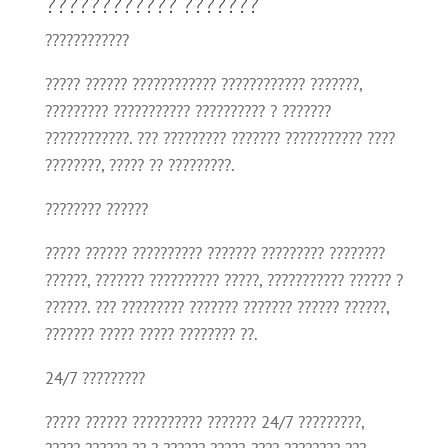
???????????? ???????
????????????
????? ?????? ???????????? ???????????? ???????,
????????? ??????????? ?????????? ? ???????
????????????. ??? ????????? ??????? ??????????? ????
????????, ????? ?? ?????????.
???????? ??????
????? ?????? ?????????? ??????? ????????? ????????
??????, ??????? ?????????? ?????, ??????????? ?????? ?
??????. ??? ????????? ??????? ??????? ?????? ??????,
??????? ????? ????? ???????? ??.
24/7 ?????????
????? ?????? ?????????? ??????? 24/7 ?????????,