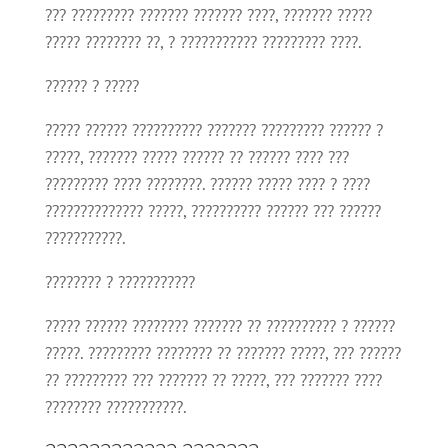
??? ????????? ??????? ??????? ????, ??????? ?????
????? ???????? ??, ? ??????????? ????????? ????.
?????? ? ?????
????? ?????? ?????????? ??????? ????????? ?????? ?
?????, ??????? ????? ?????? ?? ?????? ???? ???
????????? ???? ????????. ?????? ????? ???? ? ????
?????????????? ?????, ?????????? ?????? ??? ??????
???????????.
???????? ? ???????????
????? ?????? ???????? ??????? ?? ?????????? ? ??????
?????. ????????? ???????? ?? ??????? ?????, ??? ??????
?? ????????? ??? ??????? ?? ?????, ??? ??????? ????
???????? ???????????.