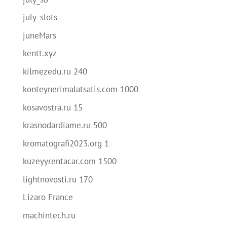
july_slots
juneMars
kentt.xyz
kilmezedu.ru 240
konteynerimalatsatis.com 1000
kosavostra.ru 15
krasnodardiame.ru 500
kromatografi2023.org 1
kuzeyyrentacar.com 1500
lightnovosti.ru 170
Lizaro France
machintech.ru