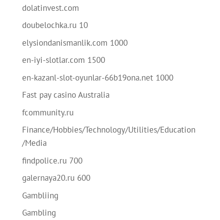
dolatinvest.com
doubelochka.ru 10
elysiondanismanlik.com 1000
en-iyi-slotlar.com 1500
en-kazanl-slot-oyunlar-66b19ona.net 1000
Fast pay casino Australia
fcommunity.ru
Finance/Hobbies/Technology/Utilities/Education
/Media
findpolice.ru 700
galernaya20.ru 600
Gambliing
Gambling