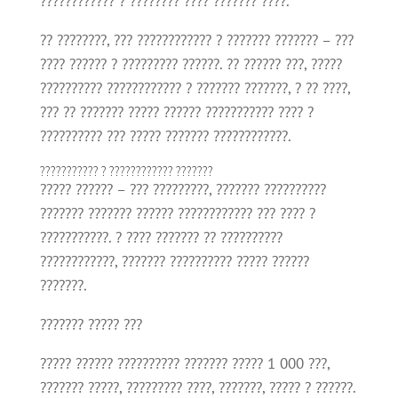
???????????? ? ???????? ???? ??????? ????.
?? ????????, ??? ???????????? ? ??????? ??????? – ???
???? ?????? ? ????????? ??????. ?? ?????? ???, ?????
?????????? ???????????? ? ??????? ???????, ? ?? ????,
??? ?? ??????? ????? ?????? ??????????? ???? ?
?????????? ??? ????? ??????? ????????????.
??????????? ? ???????????? ???????
????? ?????? – ??? ?????????, ??????? ??????????
??????? ??????? ?????? ???????????? ??? ???? ?
???????????. ? ???? ??????? ?? ??????????
????????????, ??????? ?????????? ????? ??????
???????.
??????? ????? ???
????? ?????? ?????????? ??????? ????? 1 000 ???,
??????? ?????, ????????? ????, ???????, ????? ? ??????.