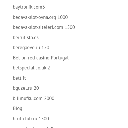
baytronik.com3
bedava-slot-oyna.org 1000
bedava-slot-siteleri.com 1500
beirutista.es
beregaevo.ru 120
Bet on red casino Portugal
betspecial.co.uk 2
bettilt
bguzel.ru 20
bilimufku.com 2000
Blog
brut-club.ru 1500