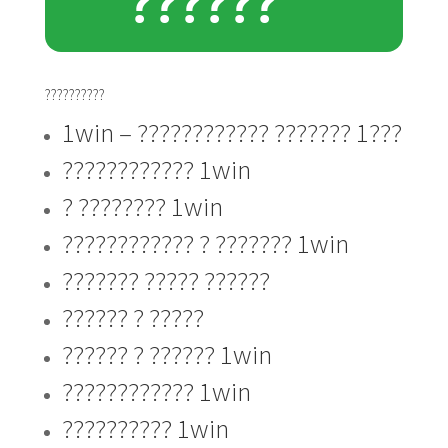
??????
??????????
1win – ???????????? ??????? 1???
???????????? 1win
? ???????? 1win
???????????? ? ??????? 1win
??????? ????? ??????
?????? ? ?????
?????? ? ?????? 1win
???????????? 1win
?????????? 1win