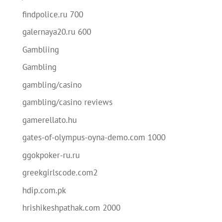
findpolice.ru 700
galernaya20.ru 600
Gambliing
Gambling
gambling/casino
gambling/casino reviews
gamerellato.hu
gates-of-olympus-oyna-demo.com 1000
ggokpoker-ru.ru
greekgirlscode.com2
hdip.com.pk
hrishikeshpathak.com 2000