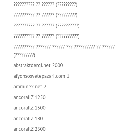
?????????? ?? ?????? (?????????)
?????????? ?? ?????? (?????????)
?????????? ?? ?????? (??????????)
?????????? ?? ?????? (??????????)
?????????? ??????? ?????? ??? ?????????? ?? ??????
(?????????)
abstraktdergi.net 2000
afyonsosyetepazari.com 1
amminex.net 2
ancorallZ 1250
ancorallZ 1500
ancorallZ 180
ancorallZ 2500