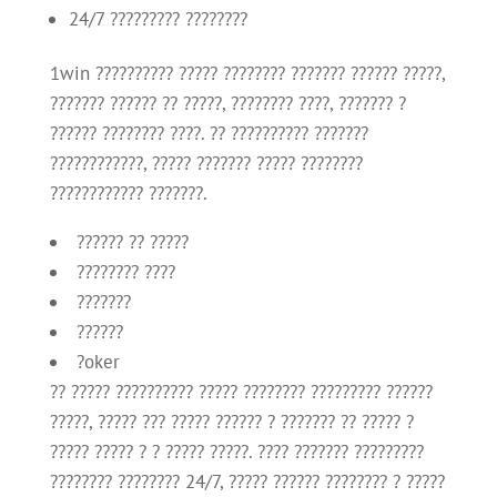
24/7 ????????? ????????
1win ?????????? ????? ???????? ??????? ?????? ?????,
??????? ?????? ?? ?????, ???????? ????, ??????? ?
?????? ???????? ????. ?? ?????????? ???????
????????????, ????? ??????? ????? ????????
???????????? ???????.
?????? ?? ?????
???????? ????
???????
??????
?oker
?? ????? ?????????? ????? ???????? ????????? ??????
?????, ????? ??? ????? ?????? ? ??????? ?? ????? ?
????? ????? ? ? ????? ?????. ???? ??????? ?????????
???????? ???????? 24/7, ????? ?????? ???????? ? ?????