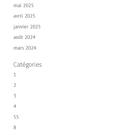
mai 2025
avril 2025
janvier 2025
août 2024
mars 2024
Catégories
1
2
3
4
55
8