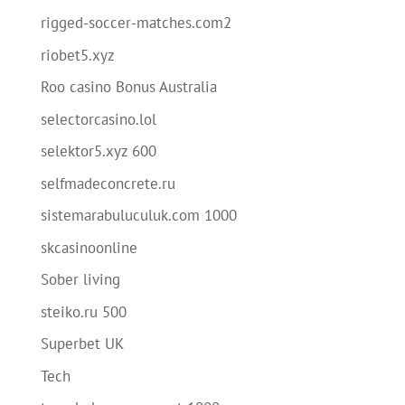
rigged-soccer-matches.com2
riobet5.xyz
Roo casino Bonus Australia
selectorcasino.lol
selektor5.xyz 600
selfmadeconcrete.ru
sistemarabuluculuk.com 1000
skcasinoonline
Sober living
steiko.ru 500
Superbet UK
Tech