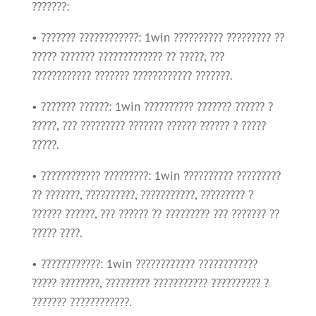
???????:
• ??????? ????????????: 1win ?????????? ????????? ??
????? ??????? ????????????? ?? ?????, ???
???????????? ??????? ???????????? ???????.
• ??????? ??????: 1win ?????????? ??????? ?????? ?
?????, ??? ????????? ??????? ?????? ?????? ? ?????
?????.
• ???????????? ?????????: 1win ?????????? ?????????
?? ???????, ??????????, ???????????, ????????? ?
?????? ??????, ??? ?????? ?? ????????? ??? ??????? ??
????? ????.
• ????????????: 1win ???????????? ????????????
????? ????????, ????????? ??????????? ?????????? ?
??????? ????????????.