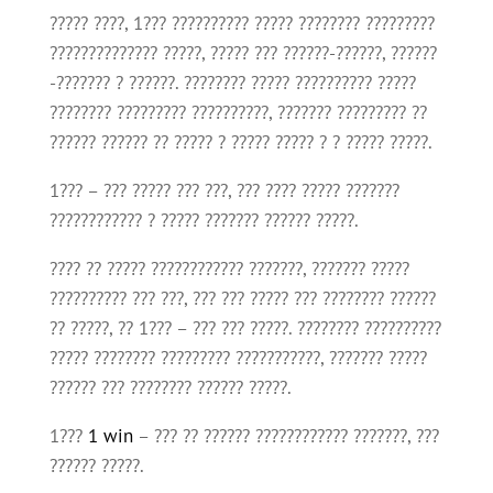
????? ????, 1??? ?????????? ????? ???????? ?????????
?????????????? ?????, ????? ??? ??????-??????, ??????
-??????? ? ??????. ???????? ????? ?????????? ?????
???????? ????????? ??????????, ??????? ????????? ??
?????? ?????? ?? ????? ? ????? ????? ? ? ????? ?????.
1??? – ??? ????? ??? ???, ??? ???? ????? ???????
???????????? ? ????? ??????? ?????? ?????.
???? ?? ????? ???????????? ???????, ??????? ?????
?????????? ??? ???, ??? ??? ????? ??? ???????? ??????
?? ?????, ?? 1??? – ??? ??? ?????. ???????? ??????????
????? ???????? ????????? ???????????, ??????? ?????
?????? ??? ???????? ?????? ?????.
1???
1 win
– ??? ?? ?????? ???????????? ???????, ???
?????? ?????.