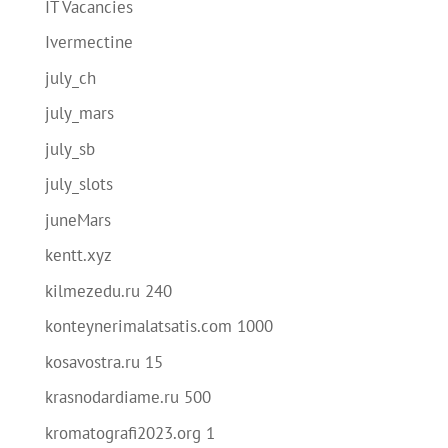
IT Vacancies
Ivermectine
july_ch
july_mars
july_sb
july_slots
juneMars
kentt.xyz
kilmezedu.ru 240
konteynerimalatsatis.com 1000
kosavostra.ru 15
krasnodardiame.ru 500
kromatografi2023.org 1