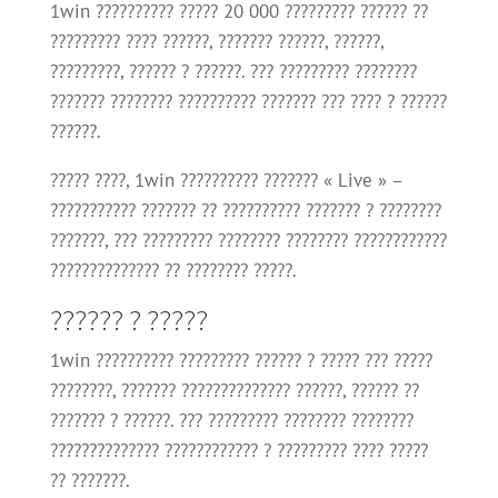
1win ?????????? ????? 20 000 ????????? ?????? ??
????????? ???? ??????, ??????? ??????, ??????,
?????????, ?????? ? ??????. ??? ????????? ????????
??????? ???????? ?????????? ??????? ??? ???? ? ??????
??????.
????? ????, 1win ?????????? ??????? « Live » –
??????????? ??????? ?? ?????????? ??????? ? ????????
???????, ??? ????????? ???????? ???????? ????????????
?????????????? ?? ???????? ?????.
?????? ? ?????
1win ?????????? ????????? ?????? ? ????? ??? ?????
????????, ??????? ?????????????? ??????, ?????? ??
??????? ? ??????. ??? ????????? ???????? ????????
?????????????? ???????????? ? ????????? ???? ?????
?? ???????.