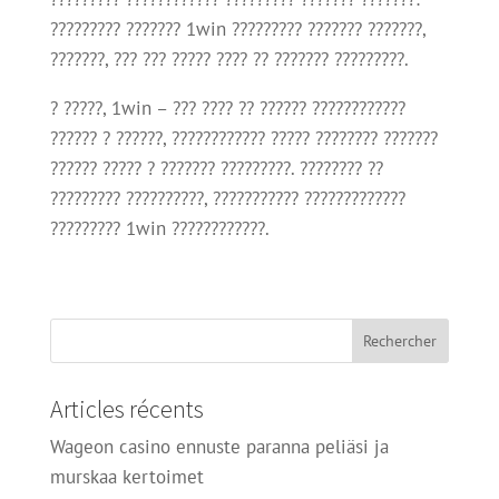
????????? ??????? 1win ????????? ??????? ???????,
???????, ??? ??? ????? ???? ?? ??????? ?????????.
? ?????, 1win – ??? ???? ?? ?????? ????????????
?????? ? ??????, ???????????? ????? ???????? ???????
?????? ????? ? ??????? ?????????. ???????? ??
????????? ??????????, ??????????? ?????????????
????????? 1win ????????????.
Articles récents
Wageon casino ennuste paranna peliäsi ja
murskaa kertoimet