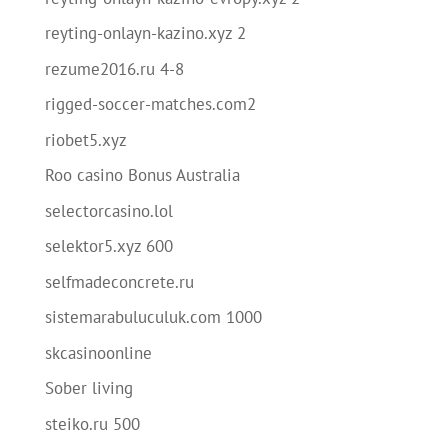
reyting-onlayn-kazino.xyz 2
rezume2016.ru 4-8
rigged-soccer-matches.com2
riobet5.xyz
Roo casino Bonus Australia
selectorcasino.lol
selektor5.xyz 600
selfmadeconcrete.ru
sistemarabuluculuk.com 1000
skcasinoonline
Sober living
steiko.ru 500