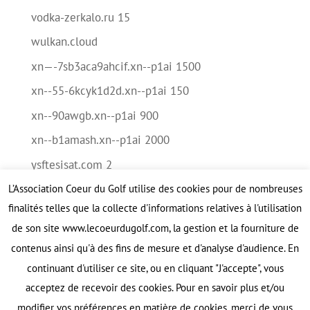
vodka-zerkalo.ru 15
wulkan.cloud
xn—-7sb3aca9ahcif.xn--p1ai 1500
xn--55-6kcyk1d2d.xn--p1ai 150
xn--90awgb.xn--p1ai 900
xn--b1amash.xn--p1ai 2000
ysftesisat.com 2
L’Association Coeur du Golf utilise des cookies pour de nombreuses
Méta
finalités telles que la collecte d'informations relatives à l'utilisation
Connexion
de son site www.lecoeurdugolf.com, la gestion et la fourniture de
contenus ainsi qu'à des fins de mesure et d'analyse d'audience. En
Flux des publications
continuant d'utiliser ce site, ou en cliquant "J'accepte", vous
Flux des commentaires
acceptez de recevoir des cookies. Pour en savoir plus et/ou
Site de WordPress-FR
modifier vos préférences en matière de cookies, merci de vous