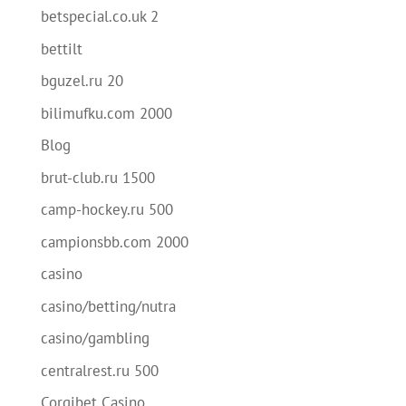
betspecial.co.uk 2
bettilt
bguzel.ru 20
bilimufku.com 2000
Blog
brut-club.ru 1500
camp-hockey.ru 500
campionsbb.com 2000
casino
casino/betting/nutra
casino/gambling
centralrest.ru 500
Corgibet Casino