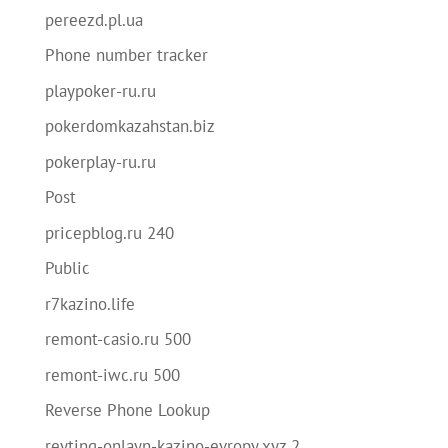
pereezd.pl.ua
Phone number tracker
playpoker-ru.ru
pokerdomkazahstan.biz
pokerplay-ru.ru
Post
pricepblog.ru 240
Public
r7kazino.life
remont-casio.ru 500
remont-iwc.ru 500
Reverse Phone Lookup
reyting-onlayn-kazino-evropy.xyz 2