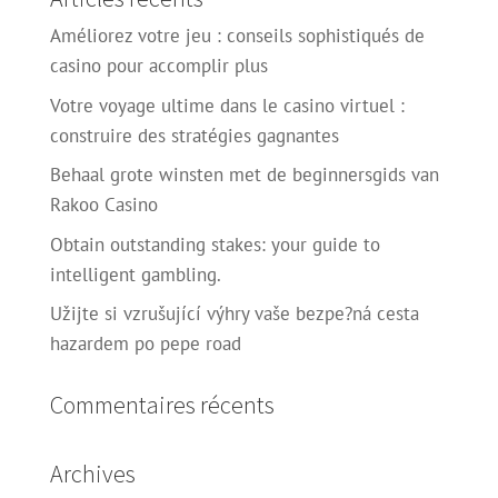
Améliorez votre jeu : conseils sophistiqués de
casino pour accomplir plus
Votre voyage ultime dans le casino virtuel :
construire des stratégies gagnantes
Behaal grote winsten met de beginnersgids van
Rakoo Casino
Obtain outstanding stakes: your guide to
intelligent gambling.
Užijte si vzrušující výhry vaše bezpe?ná cesta
hazardem po pepe road
Commentaires récents
Archives