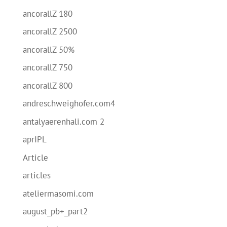
ancorallZ 180
ancorallZ 2500
ancorallZ 50%
ancorallZ 750
ancorallZ 800
andreschweighofer.com4
antalyaerenhali.com 2
aprIPL
Article
articles
ateliermasomi.com
august_pb+_part2