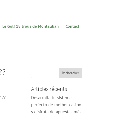
Le Golf 18 trous de Montauban
Contact
??
Articles récents
? ??
Desarrolla tu sistema
perfecto de melbet casino
y disfruta de apuestas más