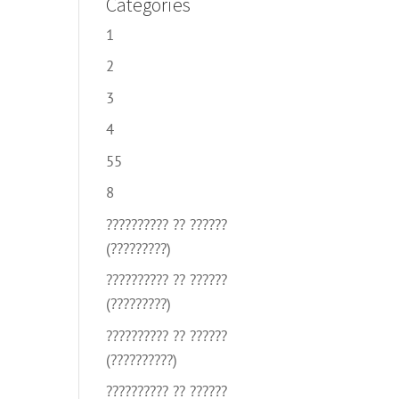
Catégories
1
2
3
4
55
8
?????????? ?? ??????
(?????????)
?????????? ?? ??????
(?????????)
?????????? ?? ??????
(??????????)
?????????? ?? ??????