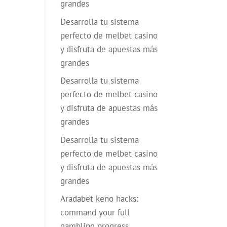
grandes
Desarrolla tu sistema
perfecto de melbet casino
y disfruta de apuestas más
grandes
Desarrolla tu sistema
perfecto de melbet casino
y disfruta de apuestas más
grandes
Desarrolla tu sistema
perfecto de melbet casino
y disfruta de apuestas más
grandes
Aradabet keno hacks:
command your full
gambling progress