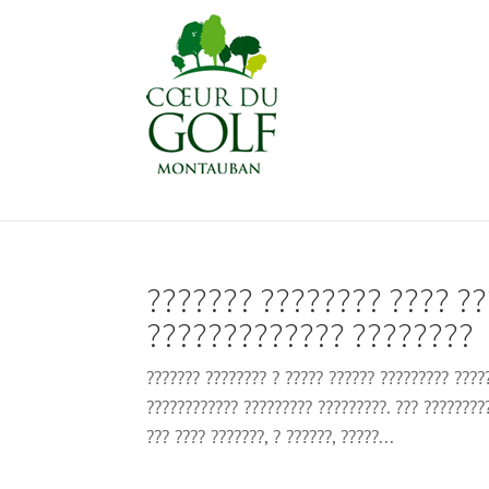
??????? ???????? ???? ?
????????????? ????????
??????? ???????? ? ????? ?????? ????????? ????
???????????? ????????? ?????????. ??? ????????
??? ???? ???????, ? ??????, ?????...