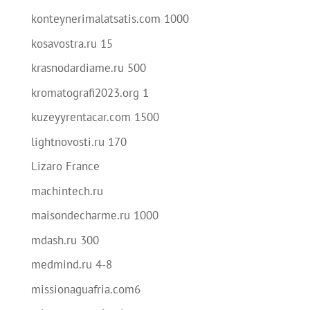
konteynerimalatsatis.com 1000
kosavostra.ru 15
krasnodardiame.ru 500
kromatografi2023.org 1
kuzeyyrentacar.com 1500
lightnovosti.ru 170
Lizaro France
machintech.ru
maisondecharme.ru 1000
mdash.ru 300
medmind.ru 4-8
missionaguafria.com6