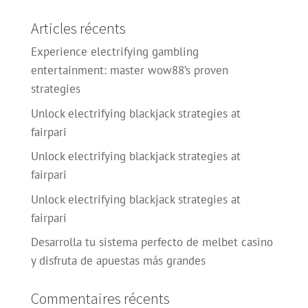
Articles récents
Experience electrifying gambling
entertainment: master wow88’s proven
strategies
Unlock electrifying blackjack strategies at
fairpari
Unlock electrifying blackjack strategies at
fairpari
Unlock electrifying blackjack strategies at
fairpari
Desarrolla tu sistema perfecto de melbet casino
y disfruta de apuestas más grandes
Commentaires récents