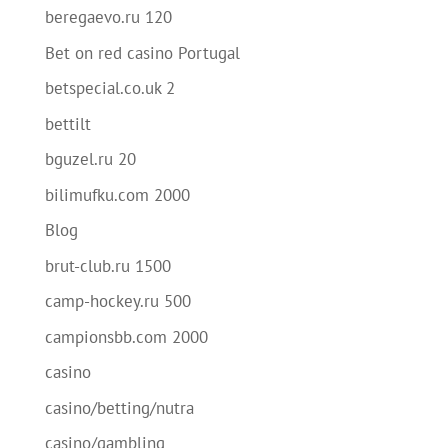
beregaevo.ru 120
Bet on red casino Portugal
betspecial.co.uk 2
bettilt
bguzel.ru 20
bilimufku.com 2000
Blog
brut-club.ru 1500
camp-hockey.ru 500
campionsbb.com 2000
casino
casino/betting/nutra
casino/gambling