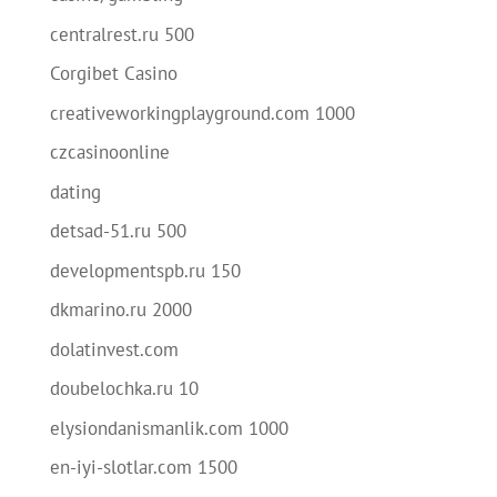
centralrest.ru 500
Corgibet Casino
creativeworkingplayground.com 1000
czcasinoonline
dating
detsad-51.ru 500
developmentspb.ru 150
dkmarino.ru 2000
dolatinvest.com
doubelochka.ru 10
elysiondanismanlik.com 1000
en-iyi-slotlar.com 1500