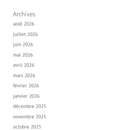
Archives
août 2026
juillet 2026
juin 2026
mai 2026
avril 2026
mars 2026
février 2026
janvier 2026
décembre 2025
novembre 2025
octobre 2025