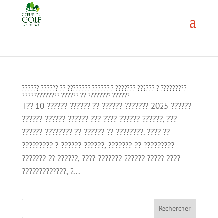
?????? ?????? ?? ???????? ?????? ? ??????? ?????? ? ?????????
????????????? ?????? ?? ???????? ??????
T?? 10 ?????? ?????? ?? ?????? ??????? 2025 ??????
?????? ?????? ?????? ??? ???? ?????? ??????, ???
?????? ???????? ?? ?????? ?? ????????. ???? ??
????????? ? ?????? ??????, ??????? ?? ?????????
??????? ?? ??????, ???? ??????? ?????? ????? ????
?????????????, ?...