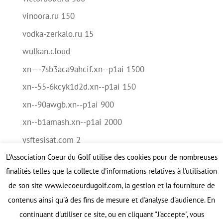
vinoora.ru 150
vodka-zerkalo.ru 15
wulkan.cloud
xn—-7sb3aca9ahcif.xn--p1ai 1500
xn--55-6kcyk1d2d.xn--p1ai 150
xn--90awgb.xn--p1ai 900
xn--b1amash.xn--p1ai 2000
ysftesisat.com 2
L’Association Coeur du Golf utilise des cookies pour de nombreuses
Méta
finalités telles que la collecte d'informations relatives à l'utilisation
Connexion
de son site www.lecoeurdugolf.com, la gestion et la fourniture de
contenus ainsi qu'à des fins de mesure et d'analyse d'audience. En
Flux des publications
continuant d'utiliser ce site, ou en cliquant "J'accepte", vous
Flux des commentaires