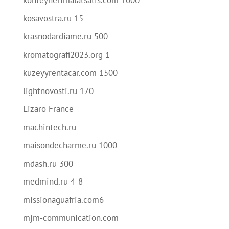
konteynerimalatsatis.com 1000
kosavostra.ru 15
krasnodardiame.ru 500
kromatografi2023.org 1
kuzeyyrentacar.com 1500
lightnovosti.ru 170
Lizaro France
machintech.ru
maisondecharme.ru 1000
mdash.ru 300
medmind.ru 4-8
missionaguafria.com6
mjm-communication.com