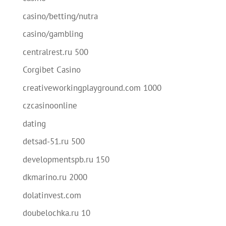
casino/betting/nutra
casino/gambling
centralrest.ru 500
Corgibet Casino
creativeworkingplayground.com 1000
czcasinoonline
dating
detsad-51.ru 500
developmentspb.ru 150
dkmarino.ru 2000
dolatinvest.com
doubelochka.ru 10