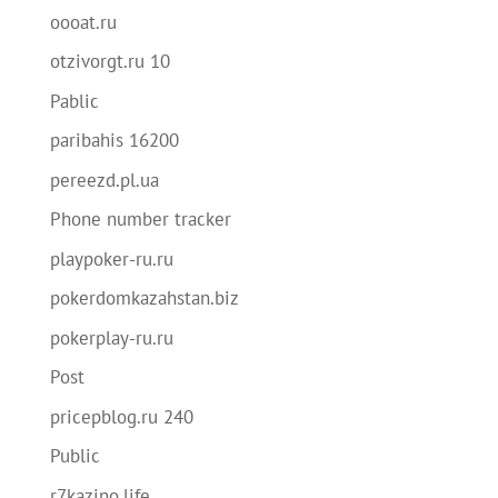
oooat.ru
otzivorgt.ru 10
Pablic
paribahis 16200
pereezd.pl.ua
Phone number tracker
playpoker-ru.ru
pokerdomkazahstan.biz
pokerplay-ru.ru
Post
pricepblog.ru 240
Public
r7kazino.life