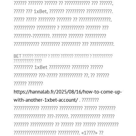
?????? ??????? ?????? ?? ???????????? ??? ??????,
????? ??? 1xBet, ??????? ????????? ????????????.
????? ????? ???????? ??????? ?? ???????????????,
?????????? ????????? ? ??????????? ??????? ???
????????-????????.
??????? ??????? ??????????
???????????? ????????? ????????? ??? ???????????.
BET ?????? ??????? ? ????? ??????? ???????? ? ???????????
??????????? ????
????????? 1xBet ?????????? ???????? ??????
??????????? ???-????? ??????????? ??, ?? ??????
?????? ???????
https://hannalab.fr/2025/08/16/how-to-come-up-
with-another-1xbet-account/
. ????????
???????????? ???????? ??????????? ?????? ????????
??????????????? ???-??????. ?????????????? ??????
??????? ??????????? ?? ?????? ??? ?????? ??????????
???????????????????? ??????????. «1????» ??