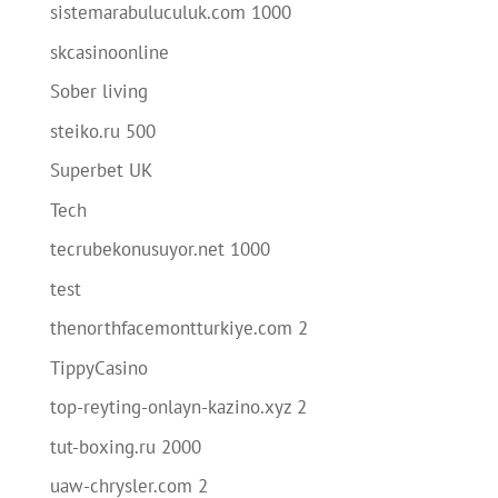
sistemarabuluculuk.com 1000
skcasinoonline
Sober living
steiko.ru 500
Superbet UK
Tech
tecrubekonusuyor.net 1000
test
thenorthfacemontturkiye.com 2
TippyCasino
top-reyting-onlayn-kazino.xyz 2
tut-boxing.ru 2000
uaw-chrysler.com 2