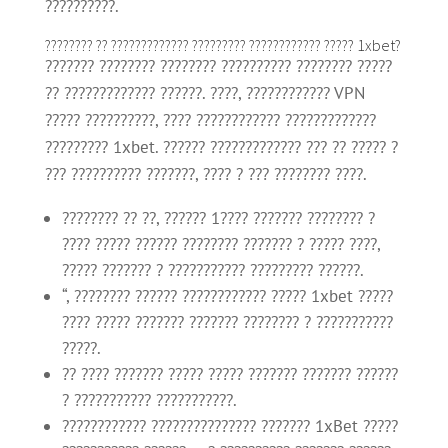
??????????.
???????? ?? ????????????? ????????? ???????????? ????? 1xbet?
??????? ???????? ???????? ?????????? ???????? ?????
?? ????????????? ??????. ????, ???????????? VPN
????? ??????????, ???? ???????????? ?????????????
????????? 1xbet. ?????? ????????????? ??? ?? ????? ?
??? ?????????? ???????, ???? ? ??? ???????? ????.
???????? ?? ??, ?????? 1???? ??????? ???????? ?
???? ????? ?????? ???????? ??????? ? ????? ????,
????? ??????? ? ??????????? ????????? ??????.
“, ???????? ?????? ???????????? ????? 1xbet ?????
???? ????? ??????? ??????? ???????? ? ???????????
?????.
?? ???? ??????? ????? ????? ??????? ??????? ??????
? ??????????? ???????????.
???????????? ??????????????? ??????? 1xBet ?????