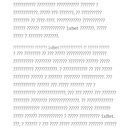
??????????? ????????? ??????????? ??????? ?
????????????, ????? ???-???????, ?? ??????????
???????? ?? ????-????. ???????????? ???????????
?????? ?????? ???????????? 1xbet ???????, ?????
????? ? ??????? ???????.
???????????? ??????? 1xBet ????????????? ?? ?????? ??????
? ??? ???????? ?? ??? ????? ???????????? ???????
?????????? ???????? ??????? ???????? ?????? ?????
?????????? ???????????. ? ???????????? ?? ??? ?????
???????? ?????? ? ??????? ???????? ???????????. ???
??????????? ?????? ???-????? ??????? ??? ?
??????????? ??????????????, ??? ??? ????? ??? ???????
???????? ???????? ???????????????. ?? ?????????????
????????????? ????????????? ????? ?????? ????????
????? ?????? ???????????? ? ????? ?????????? 1xBet.
???, ? ?????? ? ??? ???? ????? ???????? ??????? ??????