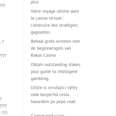
plus
????
Votre voyage ultime dans
le casino virtuel :
construire des stratégies
gagnantes
Behaal grote winsten met
, ?
de beginnersgids van
Rakoo Casino
????
Obtain outstanding stakes:
your guide to intelligent
gambling.
Užijte si vzrušující výhry
vaše bezpe?ná cesta
?
hazardem po pepe road
????
?-???
Commentaires