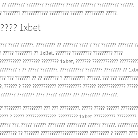
? ?? ???????? ???????? ????????? ?????? ??????? ?????????? ??????.
? ???????? ???????????? ????????? ?????? ????????? ?????.
???? 1xbet
??? ????? ??????, ????????? ?? ??????? ???? ? ??? ??????? ??????? ?
 ? ????? ???????? ?? 1xBet. ??????? ????????? ????????? ????
??????????? ???????? ???????? 1xbet, ??????? ???????????? ????????
????????? ? ?? ????? ????????, ??????????? ???????? ???????? ?? 1xb
??? ??? ??????? ?? ?? ??????? ? ?????????? ??????. ??? ??? ?????????
, ?????? ? ???? ??????????? ??????????? ?????? ????????????? ?????
???????? ???????? ???? ????? ?????? ??? ????????? ???????.
?’ ???????? ????????? ??? ??? ?????????. ????? ????? ?????? ???????
???? ? ????? ??????????????. ????????? 1xbet ?????????? ?????????
????? ???, ????? ?????? ???????? ????????? ?????? ??????. ?????????
???????? ?? ??????? ?????????????????????? ????????? ? ?????? ????