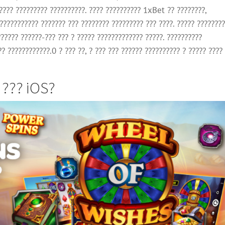
???? ????????? ??????????. ???? ?????????? 1xBet ?? ????????,
???????????? ??????? ??? ???????? ????????? ??? ????. ????? ???????
?????? ??????-??? ??? ? ????? ????????????? ?????. ??????????
? ????????????.0 ? ??? ??, ? ??? ??? ?????? ?????????? ? ????? ????
 ??? iOS?