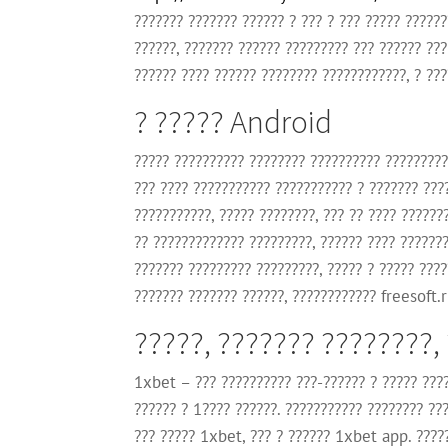
??????? ??????? ?????? ? ??? ? ??? ????? ?????
??????, ??????? ?????? ????????? ??? ?????? ???
?????? ???? ?????? ???????? ????????????, ? ??
? ????? Android
????? ?????????? ???????? ?????????? ?????????
??? ???? ??????????? ??????????? ? ??????? ????
???????????, ????? ????????, ??? ?? ???? ??????
?? ????????????? ?????????, ?????? ???? ???????
??????? ????????? ?????????, ????? ? ????? ???
??????? ??????? ??????, ???????????? freesoft.r
?????, ??????? ????????,
1xbet – ??? ?????????? ???-?????? ? ????? ????
?????? ? 1???? ??????. ??????????? ???????? ??
??? ????? 1xbet, ??? ? ?????? 1xbet app. ????