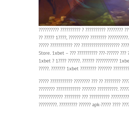
?????????? ?????????? ? ?????????? ???????? ??
?? ????? 1????, ?????????? ???????? ??????????
????? ??????????? ??? ??????????????????? ???
Store. 1xbet – ??? ?????????? ???-?????? ??? ?
1xbet ? 1???? ??????. ?????? ??????????? 1xbet
?????. ??????? 1xbet ???????? ??????? ????????
????? ??????????? ???????? ??? ?? ???????? ???
???????? ???????????? ??????? ??????????. ????
???????????? ???????? ??? ?????????? ?????????
?????????. ????????? ?????? apk-????? ???? ???