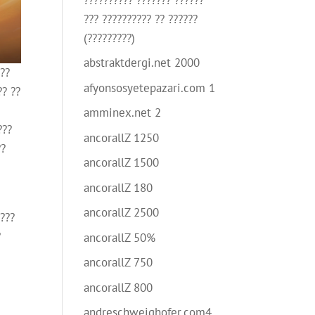
??? ?????????? ?? ??????
(?????????)
abstraktdergi.net 2000
???
afyonsosyetepazari.com 1
?? ??
amminex.net 2
???
ancorallZ 1250
??
ancorallZ 1500
ancorallZ 180
ancorallZ 2500
????
?
ancorallZ 50%
ancorallZ 750
ancorallZ 800
andreschweighofer.com4