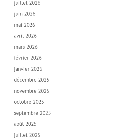
juillet 2026
juin 2026
mai 2026
avril 2026
mars 2026
février 2026
janvier 2026
décembre 2025
novembre 2025
octobre 2025
septembre 2025
août 2025
juillet 2025