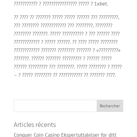
??????????? ? ???????????????? ????? ? 1xbet.
?? ???? ?? ??????? ????? ????? ?????? ??? ?????????,
??? ???????? ???????????? ??? ????????, ????????
???????? ???????. ????? ?????????? ? ??? ?????? ????
???????????? ? ????? ??????. ?? ???? ????? ????????
???????????? ??????? ???????? ??????? ? «?????????»
???????. ?????? ??????? ????????? ? ?????? ?????
?????? ????????? ??? ????????. ????? ???????? ? ?????
– ? ????? ???????? ?? ??????????? ?? ??????? ????.
Articles récents
Conquer Coin Casino Ekspertuttalelser for ditt