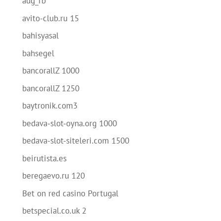
aug_rb
avito-club.ru 15
bahisyasal
bahsegel
bancorallZ 1000
bancorallZ 1250
baytronik.com3
bedava-slot-oyna.org 1000
bedava-slot-siteleri.com 1500
beirutista.es
beregaevo.ru 120
Bet on red casino Portugal
betspecial.co.uk 2