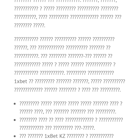
???????? ?????? ??? ???????????. ???????, ???????,
??????????? ? ????? ????????? ?????????? ????????
??????????, ???? ????????? ????????????? ?????? ???
???????? ?????.
??????????? ?????? ?????????? ?????? ??????????
??????, ??? ???????????? ?????????? ??????? ??
???????????. ??? ???????? ???????-??? ?????? ??
???????????? ????? ? ????? ?????? ???????????? ?
??????????? ???????????. ????????? ????????????
1xbet ?? ????????? ??????? ???????, ????? ??????????
????????????? ?????? ???????? ? ???? ??? ?????????.
????????? ????? ?????? ????? ????? ??????? ???? ?
?????? ????, ??? ??????? ??????? ??? ?????????.
???????? ???? ?? ???? ????????????? ? ???????????
??????????? ??? ????????? ???-?????.
??? ??????? 1xBet KZ ???????? ? ???????????