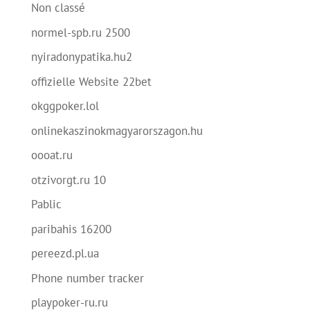
Non classé
normel-spb.ru 2500
nyiradonypatika.hu2
offizielle Website 22bet
okggpoker.lol
onlinekaszinokmagyarorszagon.hu
oooat.ru
otzivorgt.ru 10
Pablic
paribahis 16200
pereezd.pl.ua
Phone number tracker
playpoker-ru.ru