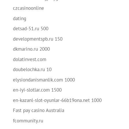
czcasinoonline
dating
detsad-51.ru 500
developmentspb.ru 150
dkmarino.ru 2000
dolatinvest.com
doubelochka.ru 10
elysiondanismanlik.com 1000
en-iyi-slotlar.com 1500
en-kazanl-slot-oyunlar-66b19ona.net 1000
Fast pay casino Australia
fcommunity.ru