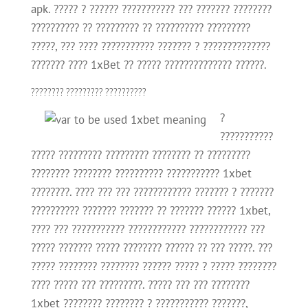
apk. ????? ? ?????? ??????????? ??? ??????? ????????
?????????? ?? ????????? ?? ?????????? ?????????
?????, ??? ???? ??????????? ??????? ? ??????????????
??????? ???? 1xBet ?? ????? ?????????????? ??????.
???????? ????????? ??????????
?
???????????
????? ????????? ????????? ???????? ?? ?????????
???????? ???????? ?????????? ??????????? 1xbet
????????. ???? ??? ??? ???????????? ??????? ? ???????
?????????? ??????? ??????? ?? ??????? ?????? 1xbet,
???? ??? ??????????? ???????????? ???????????? ???
????? ??????? ????? ???????? ?????? ?? ??? ?????. ???
????? ???????? ???????? ?????? ????? ? ????? ????????
???? ????? ??? ?????????. ????? ??? ??? ????????
1xbet ???????? ???????? ? ??????????? ???????,