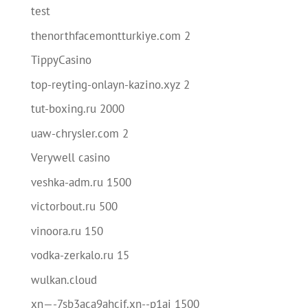
test
thenorthfacemontturkiye.com 2
TippyCasino
top-reyting-onlayn-kazino.xyz 2
tut-boxing.ru 2000
uaw-chrysler.com 2
Verywell casino
veshka-adm.ru 1500
victorbout.ru 500
vinoora.ru 150
vodka-zerkalo.ru 15
wulkan.cloud
xn—-7sb3aca9ahcif.xn--p1ai 1500