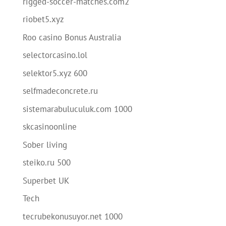
rigged-soccer-matches.com2
riobet5.xyz
Roo casino Bonus Australia
selectorcasino.lol
selektor5.xyz 600
selfmadeconcrete.ru
sistemarabuluculuk.com 1000
skcasinoonline
Sober living
steiko.ru 500
Superbet UK
Tech
tecrubekonusuyor.net 1000