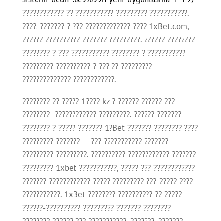
???????????? ?? ??????????? ????????? ???????????.
????, ??????? ? ??? ????????????? ???? 1xBet.com,
?????? ?????????? ??????? ?????????.
?????? ????????
???????? ? ??? ??????????? ???????? ? ???????????
????????? ?????????? ? ??? ?? ?????????
?????????????? ????????????.
???????? ?? ????? 1???? kz ? ?????? ?????? ???
????????- ???????????? ?????????. ?????? ???????
???????? ? ????? ??????? 1?Bet ??????? ???????? ????
????????? ??????? — ??? ??????????? ???????
????????? ?????????. ?????????? ???????????? ???????
????????? 1xbet ???????????, ????? ??? ????????????
??????? ???????????? ????? ????????? ???-????? ????
???????????. 1xBet ???????? ?????????? ?? ?????
??????-?????????? ????????? ??????? ????????