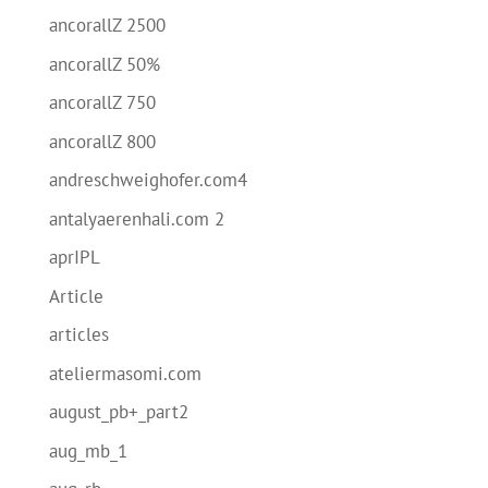
ancorallZ 2500
ancorallZ 50%
ancorallZ 750
ancorallZ 800
andreschweighofer.com4
antalyaerenhali.com 2
aprIPL
Article
articles
ateliermasomi.com
august_pb+_part2
aug_mb_1