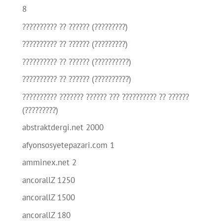
8
?????????? ?? ?????? (?????????)
?????????? ?? ?????? (?????????)
?????????? ?? ?????? (??????????)
?????????? ?? ?????? (??????????)
?????????? ??????? ?????? ??? ?????????? ?? ??????
(?????????)
abstraktdergi.net 2000
afyonsosyetepazari.com 1
amminex.net 2
ancorallZ 1250
ancorallZ 1500
ancorallZ 180