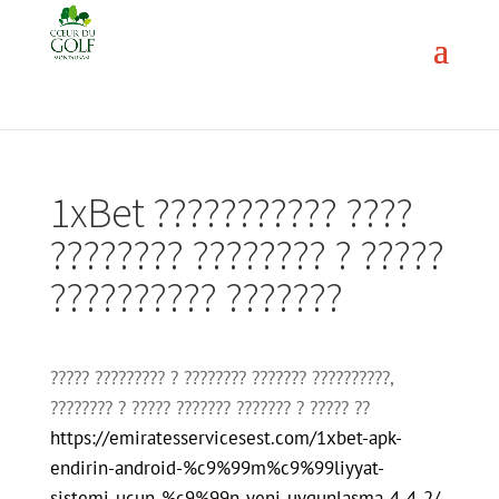
1xBet ??????????? ????
???????? ???????? ? ?????
?????????? ???????
????? ????????? ? ???????? ??????? ??????????,
???????? ? ????? ??????? ??????? ? ????? ??
https://emiratesservicesest.com/1xbet-apk-
endirin-android-%c9%99m%c9%99liyyat-
sistemi-ucun-%c9%99n-yeni-uygunlasma-4-4-2/