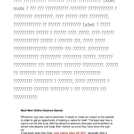
???? ??????????? ???????? ????? ??????????? 1xbet
mobi ? ??? ??? ??????????? ???????? ???????????? ?
????????? ?????????. ???? ?????? ???? ?????????,
????????????? ?? ?????? ????????? 1xbet ? ?????
?????????? ?????? ? ?????? ????. ?????, ????-??????
???????????? ?????? ? ??????? ???, ????? ?????
???????????????? ??????? ???-??????. ??????????
???????????? ?????????? ????????? ??????, ???????
??????????? ??? ???????? ???????? ??????????. ??????
?? ???????? ??? ??????? ????? ?????????????
????????? ????????? ? ???????, ????? ????????? ?
????????? ??????? ????????? ? ??? ???????? ???
???????????.