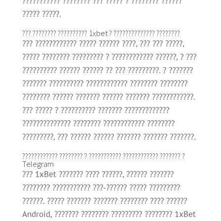
??????????? ???????? ??? ????? ? ???????? ??????
????? ?????.
??? ???????? ?????????? 1xbet ? ?????????????? ????????
??? ???????????? ????? ?????? ????, ??? ??? ?????,
????? ???????? ????????? ? ???????????? ??????, ? ???
?????????? ?????? ?????? ?? ??? ?????????. ? ???????
??????? ?????????? ???????????? ???????? ????????
???????? ?????? ??????? ?????? ??????? ????????????.
??? ????? ? ?????????? ??????? ?????????????
?????????????? ???????? ???????????? ????????
?????????, ??? ?????? ?????? ??????? ??????? ???????.
???????????? ???????? ? ??????????? ???????????? ??????? ?
Telegram
??? 1xBet ??????? ???? ??????, ?????? ???????
???????? ??????????? ???-?????? ????? ?????????
??????. ????? ??????? ??????? ???????? ???? ??????
Android, ??????? ???????? ????????? ???????? 1xBet