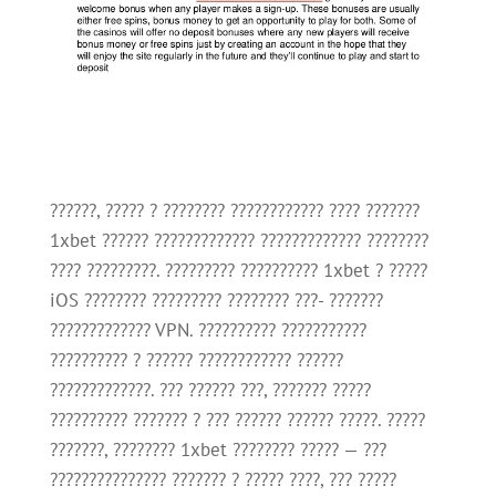
??????, ????? ? ???????? ???????????? ???? ???????
1xbet ?????? ????????????? ????????????? ????????
???? ?????????. ????????? ?????????? 1xbet ? ?????
iOS ???????? ????????? ???????? ???- ???????
????????????? VPN. ?????????? ???????????
?????????? ? ?????? ???????????? ??????
?????????????. ??? ?????? ???, ??????? ?????
?????????? ??????? ? ??? ?????? ?????? ?????. ?????
???????, ???????? 1xbet ???????? ????? — ???
??????????????? ??????? ? ????? ????, ??? ?????