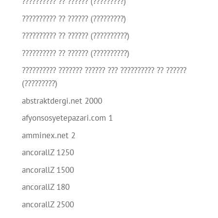
?????????? ?? ?????? (?????????)
?????????? ?? ?????? (?????????)
?????????? ?? ?????? (??????????)
?????????? ?? ?????? (??????????)
?????????? ??????? ?????? ??? ?????????? ?? ??????
(?????????)
abstraktdergi.net 2000
afyonsosyetepazari.com 1
amminex.net 2
ancorallZ 1250
ancorallZ 1500
ancorallZ 180
ancorallZ 2500