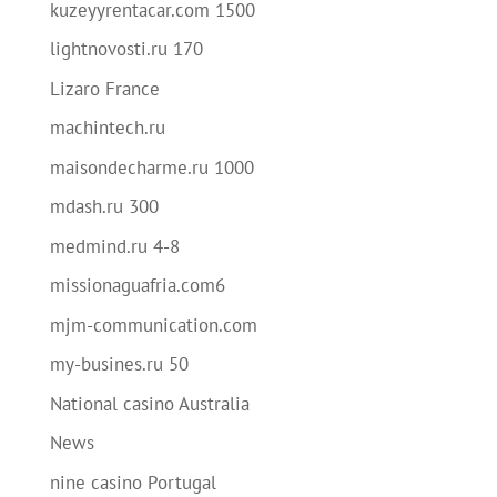
kuzeyyrentacar.com 1500
lightnovosti.ru 170
Lizaro France
machintech.ru
maisondecharme.ru 1000
mdash.ru 300
medmind.ru 4-8
missionaguafria.com6
mjm-communication.com
my-busines.ru 50
National casino Australia
News
nine casino Portugal