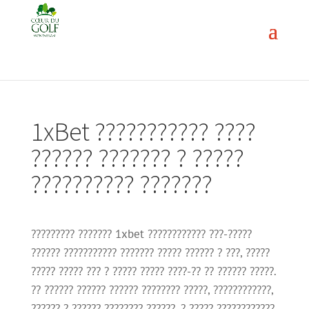
1xBet ??????????? ????
?????? ??????? ? ?????
?????????? ???????
????????? ??????? 1xbet ???????????? ???-?????
?????? ??????????? ??????? ????? ?????? ? ???, ?????
????? ????? ??? ? ????? ????? ????-?? ?? ?????? ?????.
?? ?????? ?????? ?????? ???????? ?????, ????????????,
?????? ? ?????? ???????? ??????, ? ????? ????????????