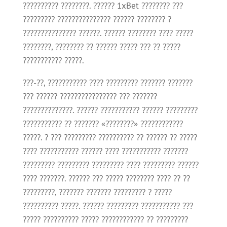
?????????? ????????. ?????? 1xBet ???????? ???
????????? ??????????????? ?????? ???????? ?
??????????????? ??????. ?????? ???????? ???? ?????
????????, ???????? ?? ?????? ????? ??? ?? ?????
??????????? ?????.
???-??, ??????????? ???? ????????? ??????? ???????
??? ?????? ???????????????? ??? ???????
??????????????. ?????? ??????????? ?????? ?????????
??????????? ?? ??????? «????????» ????????????
?????. ? ??? ????????? ?????????? ?? ?????? ?? ?????
???? ??????????? ?????? ???? ??????????? ???????
????????? ????????? ????????? ???? ????????? ??????
???? ???????. ?????? ??? ????? ???????? ???? ?? ??
?????????, ??????? ??????? ????????? ? ?????
?????????? ?????. ?????? ????????? ??????????? ???
????? ?????????? ????? ???????????? ?? ?????????