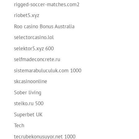
rigged-soccer-matches.com2
riobet5.xyz
Roo casino Bonus Australia
selectorcasino.lol
selektor5.xyz 600
selfmadeconcrete.ru
sistemarabuluculuk.com 1000
skcasinoonline
Sober living
steiko.ru 500
Superbet UK
Tech
tecrubekonusuyor.net 1000