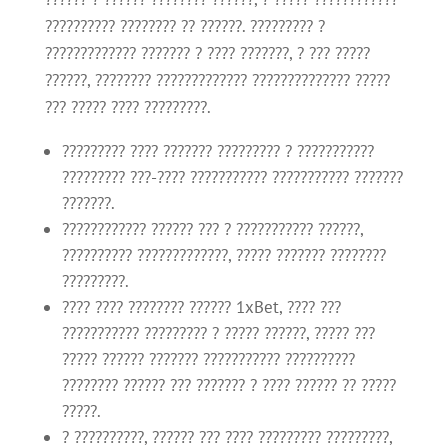
?????????? ???????? ?? ??????.
????????? ?
????????????? ??????? ? ???? ???????, ? ??? ?????
??????, ???????? ????????????? ?????????????? ?????
??? ????? ???? ?????????.
????????? ???? ??????? ????????? ? ???????????
????????? ???-???? ??????????? ??????????? ???????
???????.
???????????? ?????? ??? ? ??????????? ??????,
?????????? ?????????????, ????? ??????? ????????
?????????.
???? ???? ???????? ?????? 1xBet, ???? ???
??????????? ????????? ? ????? ??????, ????? ???
????? ?????? ??????? ??????????? ??????????
???????? ?????? ??? ??????? ? ???? ?????? ?? ?????
?????.
? ??????????, ?????? ??? ???? ????????? ?????????,