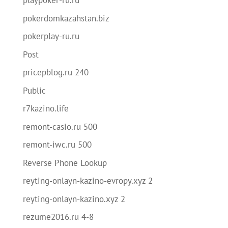
playpoker-ru.ru
pokerdomkazahstan.biz
pokerplay-ru.ru
Post
pricepblog.ru 240
Public
r7kazino.life
remont-casio.ru 500
remont-iwc.ru 500
Reverse Phone Lookup
reyting-onlayn-kazino-evropy.xyz 2
reyting-onlayn-kazino.xyz 2
rezume2016.ru 4-8