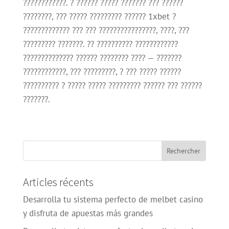
????????????. ? ?????? ????? ??????? ??? ??????
????????, ??? ????? ????????? ?????? 1xbet ?
????????????? ??? ??? ????????????????, ????, ???
????????? ???????. ?? ?????????? ????????????
?????????????? ?????? ???????? ???? — ???????
????????????, ??? ?????????, ? ??? ????? ??????
?????????? ? ????? ????? ????????? ?????? ??? ??????
???????.
Articles récents
Desarrolla tu sistema perfecto de melbet casino
y disfruta de apuestas más grandes