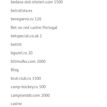
bedava-slot-siteleri.com 1500
beirutista.es
beregaevo.ru 120
Bet on red casino Portugal
betspecial.co.uk 2
bettilt
bguzel.ru 20
bilimufku.com 2000
Blog
brut-club.ru 1500
camp-hockey.ru 500
campionsbb.com 2000
casino