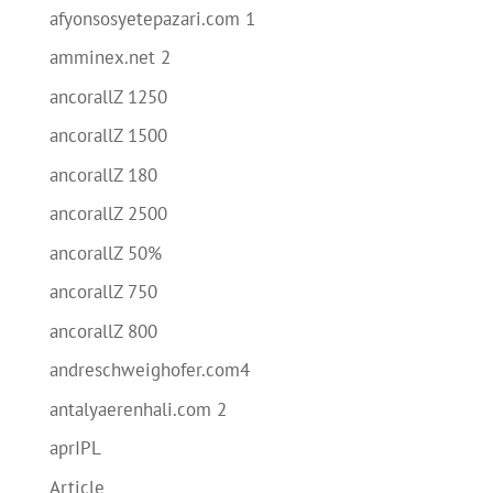
afyonsosyetepazari.com 1
amminex.net 2
ancorallZ 1250
ancorallZ 1500
ancorallZ 180
ancorallZ 2500
ancorallZ 50%
ancorallZ 750
ancorallZ 800
andreschweighofer.com4
antalyaerenhali.com 2
aprIPL
Article