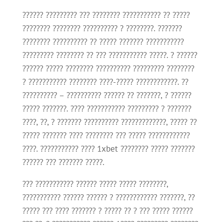
?????? ????????? ??? ???????? ??????????? ?? ?????
???????? ???????? ?????????? ? ????????. ???????
???????? ?????????? ?? ????? ??????? ???????????
????????? ???????? ?? ??? ??????????? ?????. ? ??????
?????? ????? ???????? ?????????? ????????? ????????
? ??????????? ???????? ????-????? ????????????. ??
?????????? – ?????????? ?????? ?? ???????, ? ??????
????? ???????. ???? ??????????? ????????? ? ???????
????, ??, ? ??????? ?????????? ?????????????, ????? ??
????? ??????? ???? ???????? ??? ????? ????????????
????. ??????????? ???? 1xbet ???????? ????? ???????
?????? ??? ??????? ?????.
??? ??????????? ?????? ????? ????? ????????,
??????????? ?????? ?????? ? ???????????? ???????, ??
????? ??? ???? ??????? ? ????? ?? ? ??? ????? ??????