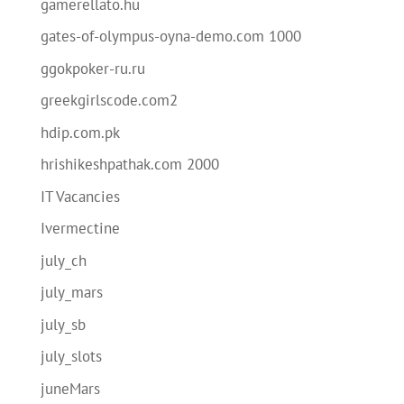
gamerellato.hu
gates-of-olympus-oyna-demo.com 1000
ggokpoker-ru.ru
greekgirlscode.com2
hdip.com.pk
hrishikeshpathak.com 2000
IT Vacancies
Ivermectine
july_ch
july_mars
july_sb
july_slots
juneMars