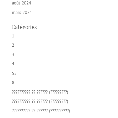
août 2024
mars 2024
Catégories
1
2
3
4
55
8
?????????? ?? ?????? (?????????)
?????????? ?? ?????? (?????????)
?????????? ?? ?????? (??????????)