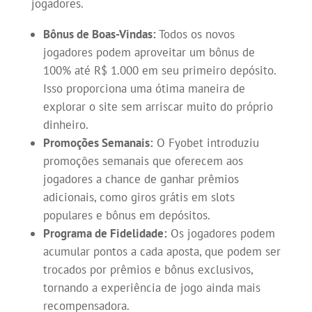
jogadores.
Bônus de Boas-Vindas:
Todos os novos
jogadores podem aproveitar um bônus de
100% até R$ 1.000 em seu primeiro depósito.
Isso proporciona uma ótima maneira de
explorar o site sem arriscar muito do próprio
dinheiro.
Promoções Semanais:
O Fyobet introduziu
promoções semanais que oferecem aos
jogadores a chance de ganhar prêmios
adicionais, como giros grátis em slots
populares e bônus em depósitos.
Programa de Fidelidade:
Os jogadores podem
acumular pontos a cada aposta, que podem ser
trocados por prêmios e bônus exclusivos,
tornando a experiência de jogo ainda mais
recompensadora.