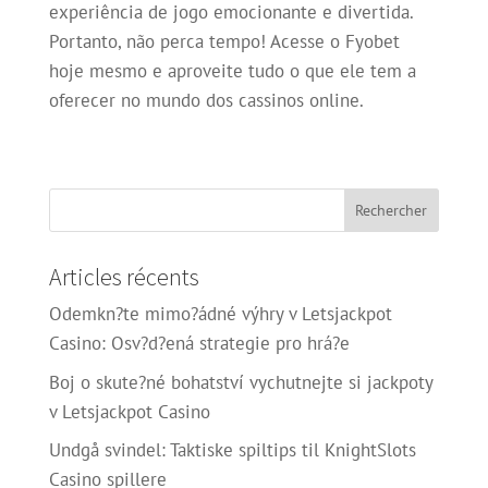
experiência de jogo emocionante e divertida.
Portanto, não perca tempo! Acesse o Fyobet
hoje mesmo e aproveite tudo o que ele tem a
oferecer no mundo dos cassinos online.
Articles récents
Odemkn?te mimo?ádné výhry v Letsjackpot
Casino: Osv?d?ená strategie pro hrá?e
Boj o skute?né bohatství vychutnejte si jackpoty
v Letsjackpot Casino
Undgå svindel: Taktiske spiltips til KnightSlots
Casino spillere