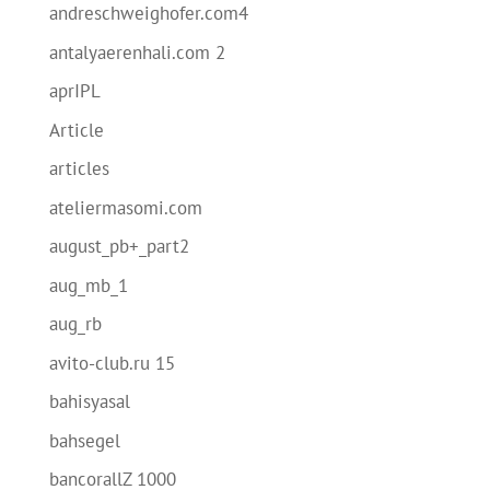
andreschweighofer.com4
antalyaerenhali.com 2
aprIPL
Article
articles
ateliermasomi.com
august_pb+_part2
aug_mb_1
aug_rb
avito-club.ru 15
bahisyasal
bahsegel
bancorallZ 1000