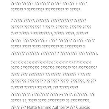
????????????? ????????? ?????? ??????? ? ?????
??????? ? ?????????? ??????????? ?? ??????.
? ????? ??????, ???????? ????????????? ???????
??????? ?????????? ? ?????. ???????, ??????? ?????
???? ?????? ? ???????????, ?????? ?????, ???????
?????? ??????-?????? ? ????? ???????? ?????? ??????.
?????? ????? ????? ?????????? ?? ?????????? ?
???????? ???????? ????????? ? ?????????? ???????????.
??? ??????? ???????? ?????? ??? ????????????? ????????????
????? ??????????? ???????? ????????? ??? ???????????
????? ???? ????????? ?????????, ???????? ? ??????
????????? ????????? ? ??????? ?????. ????????, ?? ???
??????? ??????? ????????, ??? ???????????
???????????. ?????????? ??????-??????, ????????, ???
?????? 7?, ????? ????? ?????????? ?? ???????????,
????? ??? Malta Gaming Authority ??? Curacao