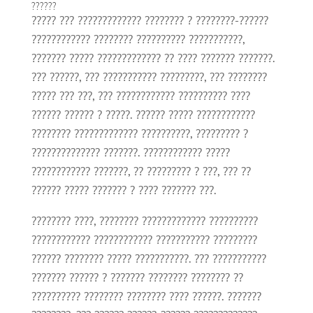
??????
????? ??? ????????????? ???????? ? ????????-??????
???????????? ???????? ?????????? ???????????,
??????? ????? ????????????? ?? ???? ??????? ???????.
??? ??????, ??? ??????????? ?????????, ??? ????????
????? ??? ???, ??? ???????????? ?????????? ????
?????? ?????? ? ?????. ?????? ????? ????????????
???????? ????????????? ??????????, ????????? ?
?????????????? ???????. ???????????? ?????
???????????? ???????, ?? ????????? ? ???, ??? ??
?????? ????? ??????? ? ???? ??????? ???.
???????? ????, ???????? ????????????? ??????????
???????????? ???????????? ??????????? ?????????
?????? ???????? ????? ???????????. ??? ???????????
??????? ?????? ? ??????? ???????? ???????? ??
?????????? ???????? ???????? ???? ??????. ???????