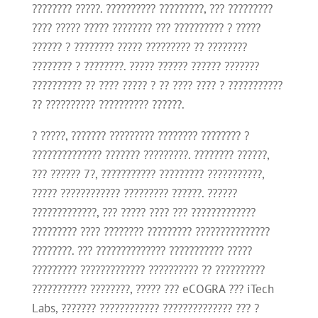
???????? ?????. ?????????? ?????????, ??? ?????????
???? ????? ????? ???????? ??? ?????????? ? ?????
?????? ? ???????? ????? ????????? ?? ????????
???????? ? ????????. ????? ?????? ?????? ???????
?????????? ?? ???? ????? ? ?? ???? ???? ? ???????????
?? ?????????? ?????????? ??????.
? ?????, ??????? ????????? ???????? ???????? ?
?????????????? ??????? ?????????. ???????? ??????,
??? ?????? 7?, ??????????? ????????? ???????????,
????? ???????????? ????????? ??????. ??????
?????????????, ??? ????? ???? ??? ?????????????
????????? ???? ???????? ????????? ???????????????
????????. ??? ?????????????? ??????????? ?????
????????? ????????????? ?????????? ?? ??????????
??????????? ????????, ????? ??? eCOGRA ??? iTech
Labs, ??????? ???????????? ?????????????? ??? ?