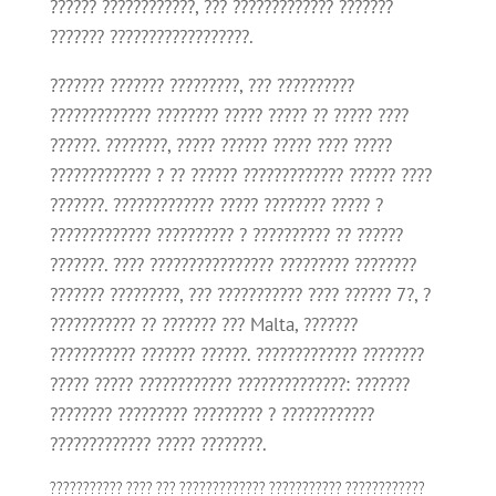
?????? ????????????, ??? ????????????? ???????
??????? ??????????????????.
??????? ??????? ?????????, ??? ??????????
????????????? ???????? ????? ????? ?? ????? ????
??????. ????????, ????? ?????? ????? ???? ?????
????????????? ? ?? ?????? ????????????? ?????? ????
???????. ????????????? ????? ???????? ????? ?
????????????? ?????????? ? ?????????? ?? ??????
???????. ???? ???????????????? ????????? ????????
??????? ?????????, ??? ??????????? ???? ?????? 7?, ?
??????????? ?? ??????? ??? Malta, ???????
??????????? ??????? ??????. ????????????? ????????
????? ????? ???????????? ??????????????: ???????
???????? ????????? ????????? ? ????????????
????????????? ????? ????????.
??????????? ???? ??? ????????????? ??????????? ????????????