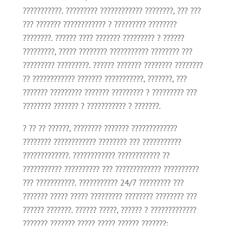
???????????. ????????? ???????????? ????????, ??? ???
??? ??????? ???????????? ? ????????? ????????
????????. ?????? ???? ??????? ????????? ? ??????
?????????, ????? ???????? ??????????? ???????? ???
????????? ?????????. ?????? ??????? ???????? ????????
?? ???????????? ??????? ???????????, ???????, ???
??????? ????????? ??????? ????????? ? ????????? ???
???????? ??????? ? ??????????? ? ???????.
? ?? ?? ??????, ???????? ??????? ?????????????
???????? ???????????? ???????? ??? ???????????
?????????????. ???????????? ???????????? ??
??????????? ?????????? ??? ????????????? ??????????
??? ???????????. ??????????? 24/7 ????????? ???
??????? ????? ????? ????????? ???????? ???????? ???
?????? ???????. ?????? ?????, ?????? ? ?????????????
??????? ??????? ????? ????? ?????? ???????: