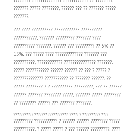
???????? ?????????????? ???????????? ?? ????????,
??????? ????? ????????, ?????? ??? ?? ??????? ?????
???????.
??? ???? ?????????? ???????????? ??????????
???????????, ??????? ????????? ??????? ????
?????????? ???????. ?????? ??? ????????? ?? 5% ??
15%, ??? ????? ???? ????????????? ??????? ???
??????????, ???????????? ??????????????? ???????.
????? ??????????? ?????? ?????? ?? ??? ? ????? ?
?????????????? ??????????? ?? ??????? ??????. ??
????? ???????? ? ? ?????????? ?????????, ??? ?? ??????
?????? ??????? ???????? ?????, ??????? ????? ????????
?? ???????? ?????? ??? ??????? ???????.
??????????? ??????? ???????????: ????? ? ?????????? ????
????????? ??????????? ? ?????? ?????? ???????? ?????
??????????, ? ????? ????? ? ??? ?????? ?????????. ????