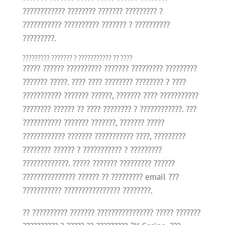
???????????? ???????? ??????? ????????? ?
??????????? ?????????? ??????? ? ??????????
?????????.
????????? ??????? ? ??????????? ?? ????
????? ?????? ?????????? ??????? ????????? ?????????
??????? ?????. ???? ???? ???????? ???????? ? ????
??????????? ??????? ??????, ??????? ???? ???????????
???????? ?????? ?? ???? ???????? ? ????????????. ???
??????????? ??????? ???????, ??????? ?????
???????????? ??????? ??????????? ????, ?????????
???????? ?????? ? ??????????? ? ?????????
?????????????. ????? ??????? ????????? ??????
??????????????? ?????? ?? ????????? email ???
??????????? ???????????????? ????????.
?? ?????????? ??????? ???????????????? ????? ???????