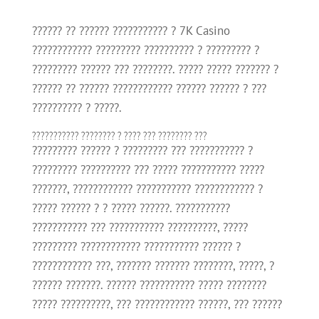
?????? ?? ?????? ??????????? ? 7K Casino
???????????? ????????? ?????????? ? ????????? ?
????????? ?????? ??? ????????. ????? ????? ??????? ?
?????? ?? ?????? ???????????? ?????? ?????? ? ???
?????????? ? ?????.
??????????? ???????? ? ???? ??? ???????? ???
????????? ?????? ? ????????? ??? ??????????? ?
????????? ?????????? ??? ????? ??????????? ?????
???????, ???????????? ??????????? ???????????? ?
????? ?????? ? ? ????? ??????. ???????????
??????????? ??? ??????????? ??????????, ?????
????????? ???????????? ??????????? ?????? ?
???????????? ???, ??????? ??????? ????????, ?????, ?
?????? ???????. ?????? ??????????? ????? ????????
????? ??????????, ??? ???????????? ??????, ??? ??????