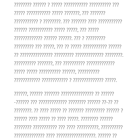
???????? ?????? ? ????? ??????????? ?????????? ???
????? ??????????? ????? ???????, ??? ???????
??????????? ? ????????. ??? ??????? ???? ???????????
?????? ??????????? ????? ?????, ??? ?????
????????????? ?????? ??????. ??? ? ?????????
????????? ??? ?????, ??? ?? ????? ??????????? ??????
?? ??????????????? ????????? ????????????? ????????.
?????????? ???????, ??? ?????????? ?????????????
????? ????? ?????????? ??????, ??????????
???????????? ???????????? ? ?????????????? ?????.
??????, ?????? ??????? ??????????????? ?? ??????
-?????? ??? ????????????? ???????? ?????? ??-?? ??
????????. ?? ???? ????? ?? ??????? ????????? ?????? ?
?????? ???? ????? ?? ???? ?????. ???????? ??????
???????? ??????????? ??? ???? ??????????, ??????????
?????????????? ???? ??????????????????. ?????? ??