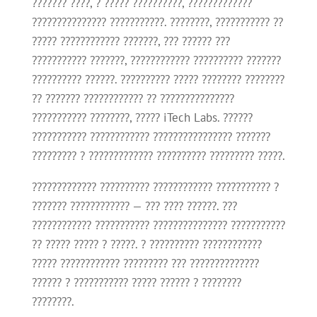
??????? ????, ? ????? ??????????, ?????????????
??????????????? ???????????. ????????, ??????????? ??
????? ???????????? ???????, ??? ?????? ???
??????????? ???????, ???????????? ?????????? ???????
?????????? ??????. ?????????? ????? ???????? ????????
?? ??????? ???????????? ?? ???????????????
??????????? ????????, ????? iTech Labs. ??????
??????????? ???????????? ???????????????? ???????
????????? ? ????????????? ?????????? ????????? ?????.
????????????? ?????????? ???????????? ??????????? ?
??????? ???????????? — ??? ???? ??????. ???
???????????? ??????????? ??????????????? ???????????
?? ????? ????? ? ?????. ? ?????????? ????????????
????? ???????????? ????????? ??? ??????????????
?????? ? ??????????? ????? ?????? ? ????????
????????.