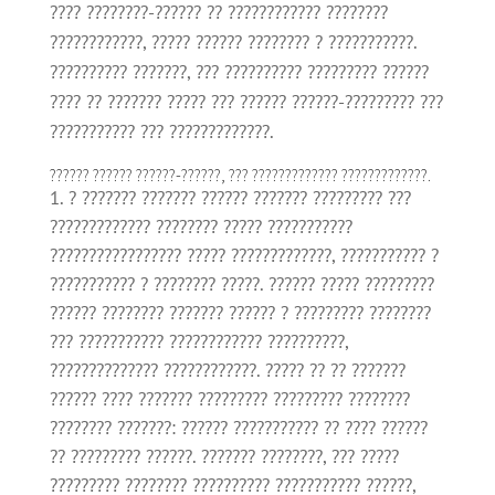
???? ????????-?????? ?? ???????????? ????????
????????????, ????? ?????? ???????? ? ???????????.
?????????? ???????, ??? ?????????? ????????? ??????
???? ?? ??????? ????? ??? ?????? ??????-????????? ???
??????????? ??? ?????????????.
?????? ?????? ??????-??????, ??? ????????????? ?????????????.
? ??????? ??????? ?????? ??????? ????????? ???
????????????? ???????? ????? ???????????
????????????????? ????? ?????????????, ??????????? ?
??????????? ? ???????? ?????. ?????? ????? ?????????
?????? ???????? ??????? ?????? ? ????????? ????????
??? ??????????? ???????????? ??????????,
?????????????? ????????????. ????? ?? ?? ???????
?????? ???? ??????? ????????? ????????? ????????
???????? ???????: ?????? ??????????? ?? ???? ??????
?? ????????? ??????. ??????? ????????, ??? ?????
????????? ???????? ?????????? ??????????? ??????,