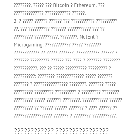
????????, ????? ??? Bitcoin ? Ethereum, ???
?????????????? ???????????? ??????.
? ????? ?????? ?????? ??? ??????????? ??????????
??, ??? ?????????? ??????? ??????????? ??? ??
????????? ???????????, ????????, NetEnt ?
Microgaming. ???????????? ????? ????????
???????????? ?? ????? ???????, ??????????? ?????? ?
??????? ????????? ?????? ??? ???? ? ??????? ????????
???????????. ??? ?? ????? ?????????? ????????? ?
??????????: ???????? ????????????? ????? ???????
??????? ? ???????????????? ????????. ??????? ?????
????????? ????????? ?????????? ? ????????? ????????
????????? ????? ??????? ????????. ???????????? ??????
????????? ?? ?????? ?????? ??????? ? ???? ?????? ??
?????????????????? ??????? ? ????????-???????????.
???????????? ????????????????