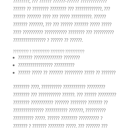
????????, ??? ?????? ??????-?????? ?????????????
?????? ?? ???????? ???????? ??? ?????????????, ???
?????? ??????? ???? ??? ????? ??????????. ??????
??????? ???????, ??? ??? ?????? ??????? ????? ?????
???? ?????????? ??????????? ???????? ??? ??????????
???????????????? ? ?????? ?? ??????.
????????? ? ?????????? ???????? ???????????
??????? ?????????????? ????????
????????????????? ??????????
?????? ????? ?? ??????? ????????? ????? ?? ???????
???????? ????, ?????????? ??????????? ?????????
???????? ??? ??????????? ??????. ??? ?????? ?????????
???????? ??????????? ??????? ???????? ??????? ??
??????????????? ??????????? ???????, ??????????
?????????? ?????. ?????? ???????? ?????????? ?
??????? ? ??????? ???????? ?????. ??? ??????? ???