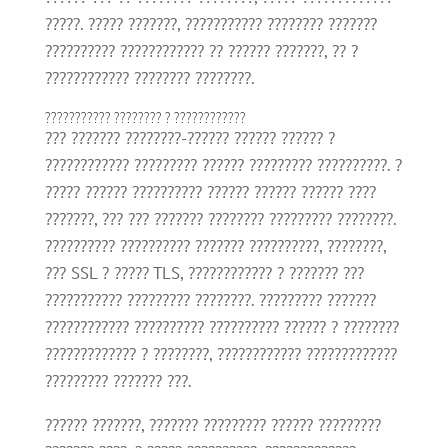
?????. ????? ???????, ??????????? ???????? ???????
?????????? ???????????? ?? ?????? ???????, ?? ?
???????????? ???????? ????????.
??????????? ???????? ? ????????????
??? ??????? ????????-?????? ?????? ?????? ?
???????????? ????????? ?????? ????????? ??????????. ?
????? ?????? ?????????? ?????? ?????? ?????? ????
???????, ??? ??? ??????? ???????? ????????? ????????.
?????????? ?????????? ??????? ??????????, ????????,
??? SSL ? ????? TLS, ???????????? ? ??????? ???
??????????? ????????? ????????. ????????? ???????
???????????? ?????????? ?????????? ?????? ? ????????
????????????? ? ????????, ???????????? ?????????????
????????? ??????? ???.
?????? ???????, ??????? ????????? ?????? ?????????