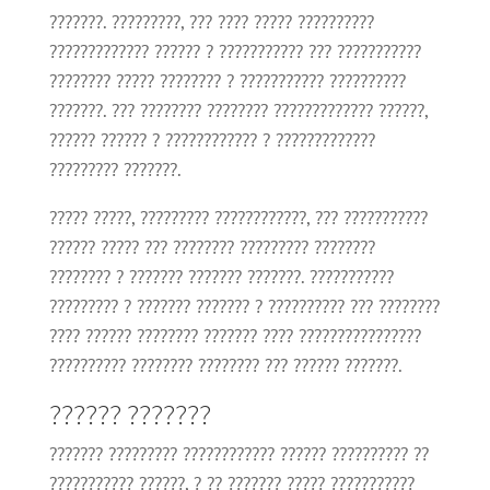
???????. ?????????, ??? ???? ????? ??????????
????????????? ?????? ? ??????????? ??? ???????????
???????? ????? ???????? ? ??????????? ??????????
???????. ??? ???????? ???????? ????????????? ??????,
?????? ?????? ? ???????????? ? ?????????????
????????? ???????.
????? ?????, ????????? ????????????, ??? ???????????
?????? ????? ??? ???????? ????????? ????????
???????? ? ??????? ??????? ???????. ???????????
????????? ? ??????? ??????? ? ?????????? ??? ????????
???? ?????? ???????? ??????? ???? ????????????????
?????????? ???????? ???????? ??? ?????? ???????.
?????? ???????
??????? ????????? ???????????? ?????? ?????????? ??
??????????? ??????, ? ?? ??????? ????? ???????????