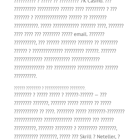
?????????? ? ????? ?? ????????? 7K Casino. ???
?????????? ?????????? ?????? ???? ????????? ? ???
??????? ? ??????????????? ?????? ?? ????????
???????????. ????? ???????????? ??????? ????, ???????
???? ???? ??? ???????? ????? email. ???????
??????????, ??? ?????? ??????? ??????? ?? ????????
?????? ? ?????????????? ????????? ??????. ???????
????????????? ???????????? ?????????????
?????????????? ??? ?????????? ???????????? ??????
??????????.
?????? ???????? ? ????????????? ????????.
???????? ? ????? ????? ? ??????-?????? — ???
???????? ???????, ??????? ????? ?????? ?? ?????
??????????? ?? ????. ???????? ????? ????????-????????
????????????? ????????????? ???????? ??? ??????
??????????, ??????? ???????? ? ????????? ????????,
??????????? ????????, ????? ??? Skrill ? Neteller, ?