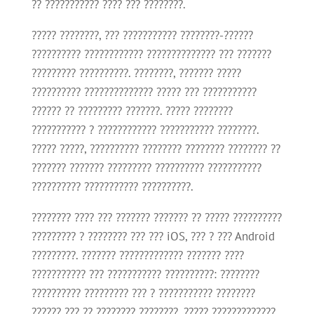
?? ??????????? ???? ??? ????????.
????? ????????, ??? ??????????? ????????-??????
?????????? ???????????? ?????????????? ??? ???????
????????? ??????????. ????????, ??????? ?????
?????????? ?????????????? ????? ??? ???????????
?????? ?? ????????? ???????. ????? ????????
??????????? ? ???????????? ??????????? ????????.
????? ?????, ?????????? ???????? ???????? ???????? ??
??????? ??????? ????????? ?????????? ???????????
?????????? ??????????? ??????????.
???????? ???? ??? ??????? ??????? ?? ????? ??????????
????????? ? ???????? ??? ??? iOS, ??? ? ??? Android
?????????. ??????? ????????????? ??????? ????
??????????? ??? ??????????? ??????????: ????????
?????????? ????????? ??? ? ??????????? ????????
?????? ??? ?? ???????? ????????, ????? ?????????????