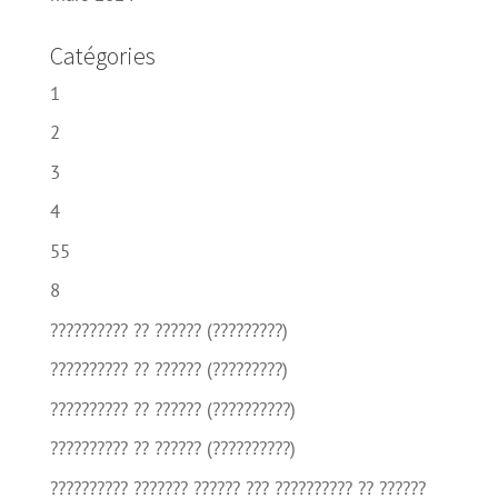
Catégories
1
2
3
4
55
8
?????????? ?? ?????? (?????????)
?????????? ?? ?????? (?????????)
?????????? ?? ?????? (??????????)
?????????? ?? ?????? (??????????)
?????????? ??????? ?????? ??? ?????????? ?? ??????