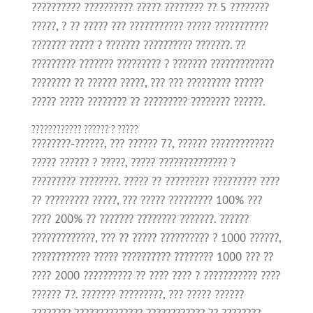
?????????? ?????????? ????? ???????? ?? 5 ????????
?????, ? ?? ????? ??? ??????????? ????? ???????????
??????? ????? ? ??????? ?????????? ???????. ??
????????? ??????? ????????? ? ??????? ?????????????
???????? ?? ?????? ?????, ??? ??? ????????? ??????
????? ????? ???????? ?? ????????? ???????? ??????.
???????????? ?????? ? ?????
????????-??????, ??? ?????? 7?, ?????? ?????????????
????? ?????? ? ?????, ????? ?????????????? ?
????????? ????????. ????? ?? ????????? ????????? ????
?? ????????? ?????, ??? ????? ????????? 100% ???
???? 200% ?? ??????? ???????? ???????. ??????
?????????????, ??? ?? ????? ?????????? ? 1000 ??????,
???????????? ????? ?????????? ???????? 1000 ??? ??
???? 2000 ?????????? ?? ???? ???? ? ??????????? ????
?????? 7?. ??????? ?????????, ??? ????? ??????