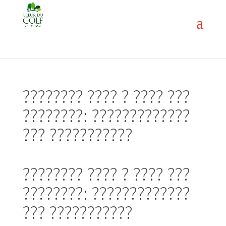
???????? ???? ? ???? ???
????????: ?????????????
??? ???????????
???????? ???? ? ???? ???
????????: ?????????????
??? ???????????