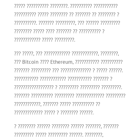
????? ?????????? ????????. ?????????? ???????????
?????????? ????? ???????? ?? ??????? ?? ???????? ?
??????????. ??????? ?????????, ??? ?????? ?????????
???????? ????? ???? ??????? ?? ?????????? ?
???????????? ????? ?????????.
??? ?????, ??? ???????????? ????????????, ????????,
??? Bitcoin ???? Ethereum, ??????????? ??????????
??????? ????????? ??? ?????????????? ? ????? ??????.
??????????? ???????????? ??????????? ??????? ?
?????????????????? ? ????????? ????????? ?????????.
??????? ?????????? ????????? ????????????? ?????????
????????????, ??????? ????? ?????????? ??
????????????? ????? ? ???????? ??????.
? ???????? ?????? ???????? ?????? ???????, ???????
????????? ????? ????????? ??????. ????????,