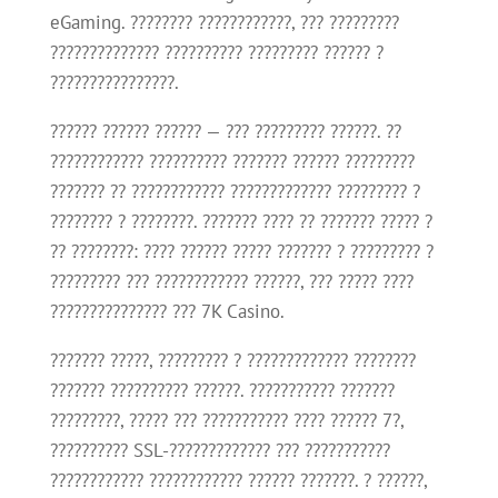
eGaming. ???????? ????????????, ??? ?????????
?????????????? ?????????? ????????? ?????? ?
????????????????.
?????? ?????? ?????? — ??? ????????? ??????. ??
???????????? ?????????? ??????? ?????? ?????????
??????? ?? ???????????? ????????????? ????????? ?
???????? ? ????????. ??????? ???? ?? ??????? ????? ?
?? ????????: ???? ?????? ????? ??????? ? ????????? ?
????????? ??? ???????????? ??????, ??? ????? ????
??????????????? ??? 7K Casino.
??????? ?????, ????????? ? ????????????? ????????
??????? ?????????? ??????. ??????????? ???????
?????????, ????? ??? ??????????? ???? ?????? 7?,
?????????? SSL-????????????? ??? ???????????
???????????? ???????????? ?????? ???????. ? ??????,