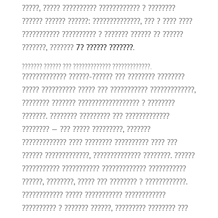
?????, ????? ?????????? ???????????? ? ????????
?????? ?????? ??????: ??????????????, ??? ? ???? ????
??????????? ?????????? ? ??????? ?????? ?? ??????
???????, ???????
7? ?????? ???????
.
??????? ?????? ??? ????????????? ?????????????.
????????????? ??????-?????? ??? ???????? ????????
????? ?????????? ????? ??? ??????????? ?????????????,
???????? ??????? ?????????????????? ? ????????
???????. ???????? ????????? ??? ?????????????
???????? — ??? ????? ?????????, ???????
????????????? ???? ???????? ?????????? ???? ???
?????? ?????????????, ?????????????? ????????. ??????
??????????? ??????????? ????????????? ???????????
??????, ????????, ????? ??? ???????? ? ????????????.
???????????? ????? ??????????? ????????????
?????????? ? ??????? ??????, ????????? ???????? ???