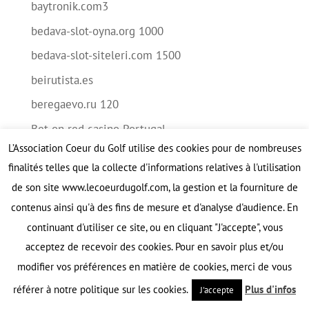
baytronik.com3
bedava-slot-oyna.org 1000
bedava-slot-siteleri.com 1500
beirutista.es
beregaevo.ru 120
Bet on red casino Portugal
L’Association Coeur du Golf utilise des cookies pour de nombreuses
betspecial.co.uk 2
finalités telles que la collecte d'informations relatives à l'utilisation
bettilt
de son site www.lecoeurdugolf.com, la gestion et la fourniture de
bguzel.ru 20
contenus ainsi qu'à des fins de mesure et d'analyse d'audience. En
bilimufku.com 2000
continuant d'utiliser ce site, ou en cliquant "J'accepte", vous
acceptez de recevoir des cookies. Pour en savoir plus et/ou
Blog
modifier vos préférences en matière de cookies, merci de vous
brut-club.ru 1500
référer à notre politique sur les cookies.
Plus d'infos
J'accepte
camp-hockey.ru 500