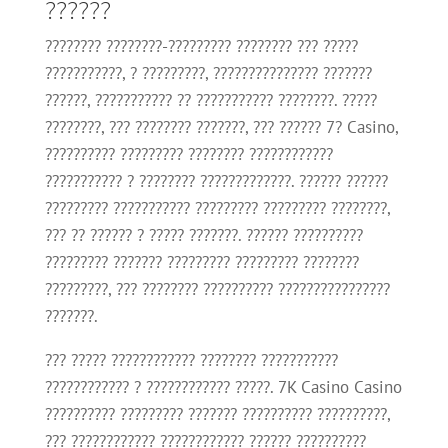
??????
???????? ????????-????????? ???????? ??? ?????
???????????, ? ?????????, ??????????????? ???????
??????, ??????????? ?? ??????????? ????????. ?????
????????, ??? ???????? ???????, ??? ?????? 7? Casino,
?????????? ????????? ???????? ????????????
??????????? ? ???????? ?????????????. ?????? ??????
????????? ??????????? ????????? ????????? ????????,
??? ?? ?????? ? ????? ???????. ?????? ??????????
????????? ??????? ????????? ????????? ????????
?????????, ??? ???????? ?????????? ????????????????
???????.
??? ????? ???????????? ???????? ???????????
???????????? ? ???????????? ?????. 7K Casino Casino
?????????? ????????? ??????? ?????????? ??????????,
??? ???????????? ???????????? ?????? ??????????