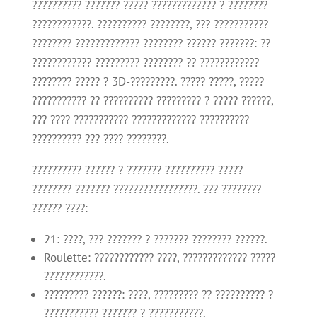
?????????? ??????? ????? ????????????? ? ????????
????????????. ?????????? ????????, ??? ???????????
???????? ????????????? ???????? ?????? ???????: ??
???????????? ????????? ???????? ?? ????????????
???????? ????? ? 3D-?????????. ????? ?????, ?????
??????????? ?? ?????????? ????????? ? ????? ??????,
??? ???? ??????????? ????????????? ??????????
?????????? ??? ???? ????????.
?????????? ?????? ? ??????? ?????????? ?????
???????? ??????? ?????????????????. ??? ????????
?????? ????:
21: ????, ??? ??????? ? ??????? ???????? ??????.
Roulette: ???????????? ????, ????????????? ?????
????????????.
????????? ??????: ????, ????????? ?? ?????????? ?
??????????? ??????? ? ???????????.