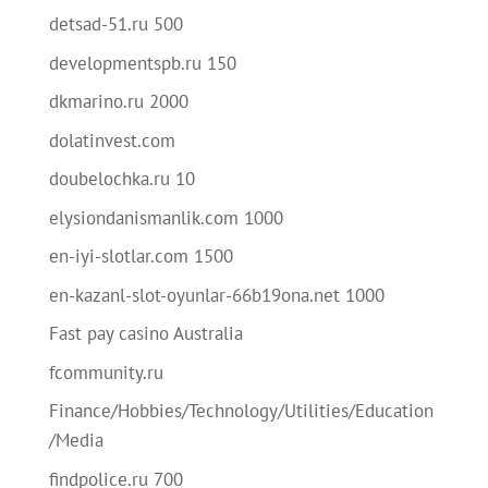
detsad-51.ru 500
developmentspb.ru 150
dkmarino.ru 2000
dolatinvest.com
doubelochka.ru 10
elysiondanismanlik.com 1000
en-iyi-slotlar.com 1500
en-kazanl-slot-oyunlar-66b19ona.net 1000
Fast pay casino Australia
fcommunity.ru
Finance/Hobbies/Technology/Utilities/Education
/Media
findpolice.ru 700