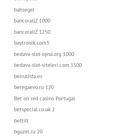
bahsegel
bancorallZ 1000
bancorallZ 1250
baytronik.com3
bedava-slot-oyna.org 1000
bedava-slot-siteleri.com 1500
beirutista.es
beregaevo.ru 120
Bet on red casino Portugal
betspecial.co.uk 2
bettilt
bguzel.ru 20