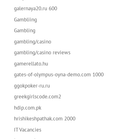
galernaya20.ru 600
Gambliing
Gambling
gambling/casino
gambling/casino reviews
gamerellato.hu
gates-of-olympus-oyna-demo.com 1000
ggokpoker-ru.ru
greekgirlscode.com2
hdip.com.pk
hrishikeshpathak.com 2000
IT Vacancies