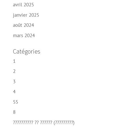
avril 2025
janvier 2025
août 2024
mars 2024
Catégories
1
2
3
4
55
8
?????????? ?? ?????? (?????????)