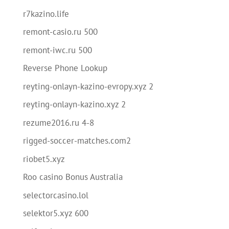
r7kazino.life
remont-casio.ru 500
remont-iwc.ru 500
Reverse Phone Lookup
reyting-onlayn-kazino-evropy.xyz 2
reyting-onlayn-kazino.xyz 2
rezume2016.ru 4-8
rigged-soccer-matches.com2
riobet5.xyz
Roo casino Bonus Australia
selectorcasino.lol
selektor5.xyz 600