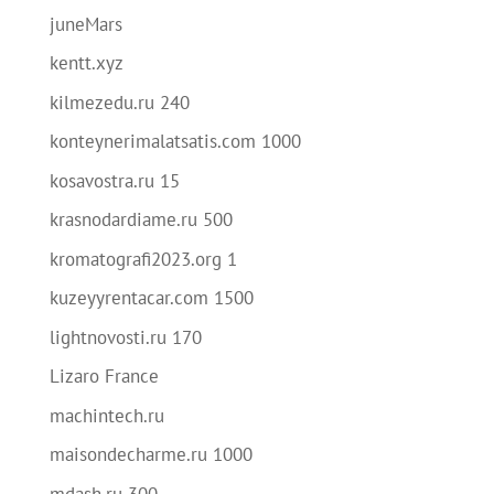
juneMars
kentt.xyz
kilmezedu.ru 240
konteynerimalatsatis.com 1000
kosavostra.ru 15
krasnodardiame.ru 500
kromatografi2023.org 1
kuzeyyrentacar.com 1500
lightnovosti.ru 170
Lizaro France
machintech.ru
maisondecharme.ru 1000
mdash.ru 300