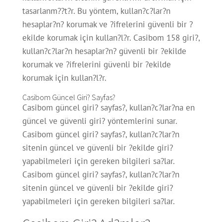
tasarlanm??t?r. Bu yöntem, kullan?c?lar?n
hesaplar?n? korumak ve ?ifrelerini güvenli bir ?
ekilde korumak için kullan?l?r. Casibom 158 giri?,
kullan?c?lar?n hesaplar?n? güvenli bir ?ekilde
korumak ve ?ifrelerini güvenli bir ?ekilde
korumak için kullan?l?r.
Casibom Güncel Giri? Sayfas?
Casibom güncel giri? sayfas?, kullan?c?lar?na en
güncel ve güvenli giri? yöntemlerini sunar.
Casibom güncel giri? sayfas?, kullan?c?lar?n
sitenin güncel ve güvenli bir ?ekilde giri?
yapabilmeleri için gereken bilgileri sa?lar.
Casibom güncel giri? sayfas?, kullan?c?lar?n
sitenin güncel ve güvenli bir ?ekilde giri?
yapabilmeleri için gereken bilgileri sa?lar.