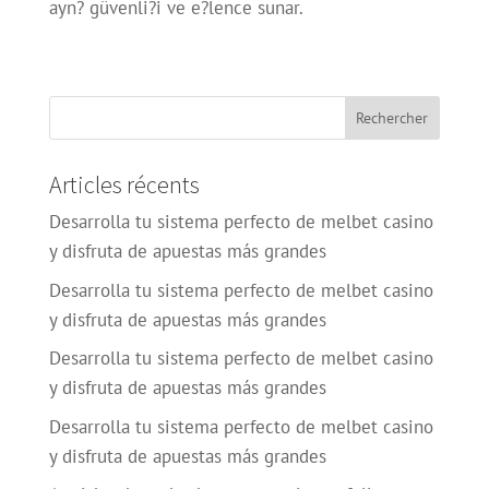
ayn? güvenli?i ve e?lence sunar.
Articles récents
Desarrolla tu sistema perfecto de melbet casino
y disfruta de apuestas más grandes
Desarrolla tu sistema perfecto de melbet casino
y disfruta de apuestas más grandes
Desarrolla tu sistema perfecto de melbet casino
y disfruta de apuestas más grandes
Desarrolla tu sistema perfecto de melbet casino
y disfruta de apuestas más grandes