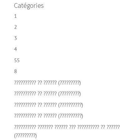
Catégories
1
2
3
4
55
8
?????????? ?? ?????? (?????????)
?????????? ?? ?????? (?????????)
?????????? ?? ?????? (??????????)
?????????? ?? ?????? (??????????)
?????????? ??????? ?????? ??? ?????????? ?? ??????
(?????????)