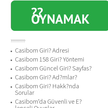
??
OYNAMAK
??????????
Casibom Giri? Adresi
Casibom 158 Giri? Yöntemi
Casibom Güncel Giri? Sayfas?
Casibom Giri? Ad?mlar?
Casibom Giri? Hakk?nda
Sorular
Casibom’da Güvenli ve E?
lenceli Oyunlar