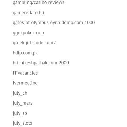
gambling/casino reviews
gamerellato.hu
gates-of-olympus-oyna-demo.com 1000
ggokpoker-ru.ru
greekgirlscode.com2
hdip.com.pk
hrishikeshpathak.com 2000
IT Vacancies
Ivermectine
july_ch
july_mars
july_sb
july_slots