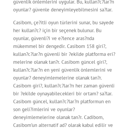
güvenlik önlemlerini uygular. Bu, kullan?c?lar?n
oyunlar? güvenle deneyimleyebilmesini sa?lar.
Casibom, çe?itli oyun türlerini sunar, bu sayede
her kullan?c? için bir seçenek bulunur. Bu
oyunlar, güvenli?i ve e?lence aras?nda
mükemmel bir dengedir. Casibom 158 giri?,
kullan?c?lar?n güvenli bir ?ekilde platforma eri?
melerine olanak tan?r. Casibom güncel giri?,
kullan?c?lar?n en yeni güvenlik önlemlerini ve
oyunlar? deneyimlemelerine olanak tan?r.
Casibom giri?, kullan?c?lar?n her zaman güvenli
bir ?ekilde oynayabilecekleri bir ortam? sa?lar.
Casibom güncel, kullan?c?lar?n platformun en
son geli?imlerini ve oyunlar?
deneyimlemelerine olanak tan?r. Cadibom,
Casibom’un alternatif ad? olarak kabul edilir ve