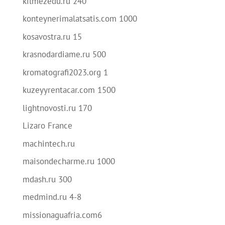
kilmezedu.ru 240
konteynerimalatsatis.com 1000
kosavostra.ru 15
krasnodardiame.ru 500
kromatografi2023.org 1
kuzeyyrentacar.com 1500
lightnovosti.ru 170
Lizaro France
machintech.ru
maisondecharme.ru 1000
mdash.ru 300
medmind.ru 4-8
missionaguafria.com6