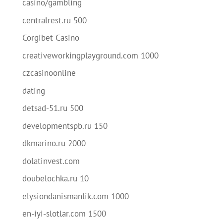
casino/gambling
centralrest.ru 500
Corgibet Casino
creativeworkingplayground.com 1000
czcasinoonline
dating
detsad-51.ru 500
developmentspb.ru 150
dkmarino.ru 2000
dolatinvest.com
doubelochka.ru 10
elysiondanismanlik.com 1000
en-iyi-slotlar.com 1500