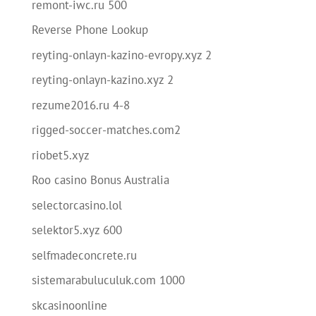
remont-iwc.ru 500
Reverse Phone Lookup
reyting-onlayn-kazino-evropy.xyz 2
reyting-onlayn-kazino.xyz 2
rezume2016.ru 4-8
rigged-soccer-matches.com2
riobet5.xyz
Roo casino Bonus Australia
selectorcasino.lol
selektor5.xyz 600
selfmadeconcrete.ru
sistemarabuluculuk.com 1000
skcasinoonline