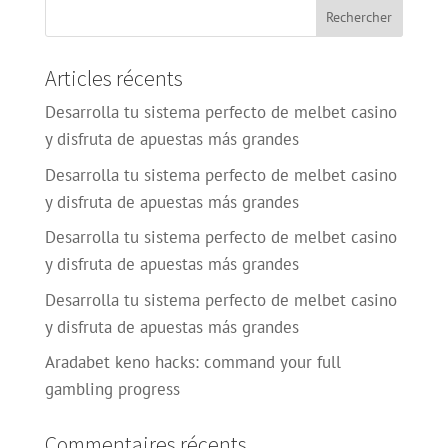
Articles récents
Desarrolla tu sistema perfecto de melbet casino
y disfruta de apuestas más grandes
Desarrolla tu sistema perfecto de melbet casino
y disfruta de apuestas más grandes
Desarrolla tu sistema perfecto de melbet casino
y disfruta de apuestas más grandes
Desarrolla tu sistema perfecto de melbet casino
y disfruta de apuestas más grandes
Aradabet keno hacks: command your full
gambling progress
Commentaires récents