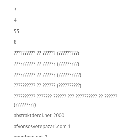
3
4
55
8
?????????? ?? ?????? (?????????)
?????????? ?? ?????? (?????????)
?????????? ?? ?????? (??????????)
?????????? ?? ?????? (??????????)
?????????? ??????? ?????? ??? ?????????? ?? ??????
(?????????)
abstraktdergi.net 2000
afyonsosyetepazari.com 1