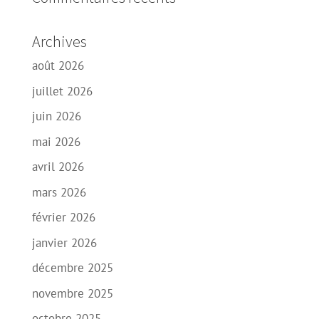
Archives
août 2026
juillet 2026
juin 2026
mai 2026
avril 2026
mars 2026
février 2026
janvier 2026
décembre 2025
novembre 2025
octobre 2025