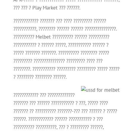
??? ??? ? Play Market ??? ??????.
???????????? ??????? ??? ???? ????????? ??????
???????????, ???????? ?????? ?????? ???????????????.
?????????? Melbet ?????????? ?????? ??????????
??????????? ? ?????? ?????, ??????????? ?????? ?
????? ??????? ???????. ?????????? ???????? ?????
????????? ??????????????? ????????? ???? ???
????????. ??????????? ????????? ????????? ????? ?????
? ???????? ???????? ??????.
???????????? ??? ?????????????
??????? ??? ?????? ??????????? ? ???, ????? ????
??????? ?? ?????????? ???????-??? ??? ?????? ? ?????
??????. ???????????? ?????? ??????????? ? ???
?????????? ??????????, ??? ? ????????? ??????,