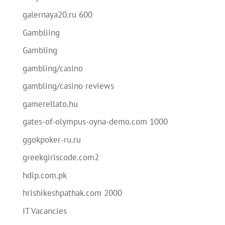
galernaya20.ru 600
Gambliing
Gambling
gambling/casino
gambling/casino reviews
gamerellato.hu
gates-of-olympus-oyna-demo.com 1000
ggokpoker-ru.ru
greekgirlscode.com2
hdip.com.pk
hrishikeshpathak.com 2000
IT Vacancies