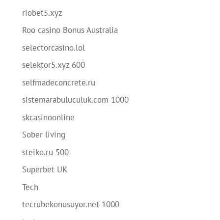
riobet5.xyz
Roo casino Bonus Australia
selectorcasino.lol
selektor5.xyz 600
selfmadeconcrete.ru
sistemarabuluculuk.com 1000
skcasinoonline
Sober living
steiko.ru 500
Superbet UK
Tech
tecrubekonusuyor.net 1000