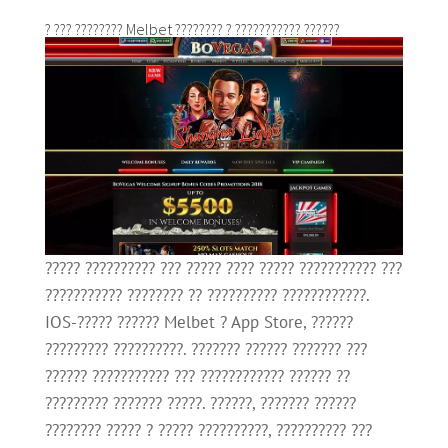
? ??? ???????? Melbet ???????? ? ??????????? ??????
????? ?????????? ??? ????? ???? ????? ??????????? ???
??????????? ???????? ?? ?????????? ????????????.
IOS-????? ?????? Melbet ? App Store, ??????
????????? ??????????. ??????? ?????? ??????? ???
?????? ??????????? ??? ???????????? ?????? ??
????????? ??????? ?????. ??????, ??????? ??????
???????? ????? ? ????? ??????????, ?????????? ???