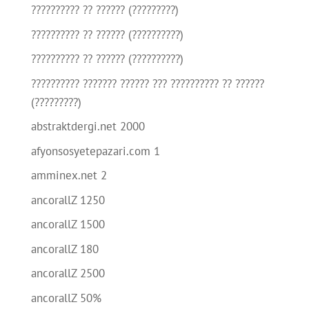
?????????? ?? ?????? (?????????)
?????????? ?? ?????? (??????????)
?????????? ?? ?????? (??????????)
?????????? ??????? ?????? ??? ?????????? ?? ??????
(?????????)
abstraktdergi.net 2000
afyonsosyetepazari.com 1
amminex.net 2
ancorallZ 1250
ancorallZ 1500
ancorallZ 180
ancorallZ 2500
ancorallZ 50%