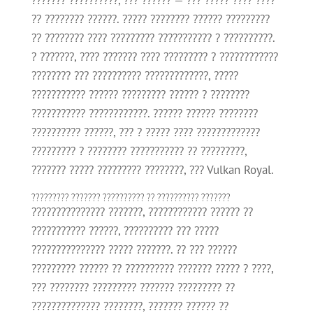
??????? ??????????, ??? ?????? — ??? ????? ???? ????
?? ???????? ??????. ????? ???????? ?????? ?????????
?? ???????? ???? ????????? ??????????? ? ??????????.
? ???????, ???? ??????? ???? ????????? ? ????????????
???????? ??? ?????????? ?????????????, ?????
??????????? ?????? ????????? ?????? ? ????????
??????????? ????????????. ?????? ?????? ????????
?????????? ??????, ??? ? ????? ???? ?????????????
????????? ? ???????? ??????????? ?? ?????????,
??????? ????? ????????? ????????, ??? Vulkan Royal.
????????? ??????? ?????????? ?? ?????????? ???????
??????????????? ???????, ???????????? ?????? ??
??????????? ??????, ?????????? ??? ?????
??????????????? ????? ???????. ?? ??? ??????
????????? ?????? ?? ?????????? ??????? ????? ? ????,
??? ???????? ????????? ??????? ????????? ??
?????????????? ????????, ??????? ?????? ??