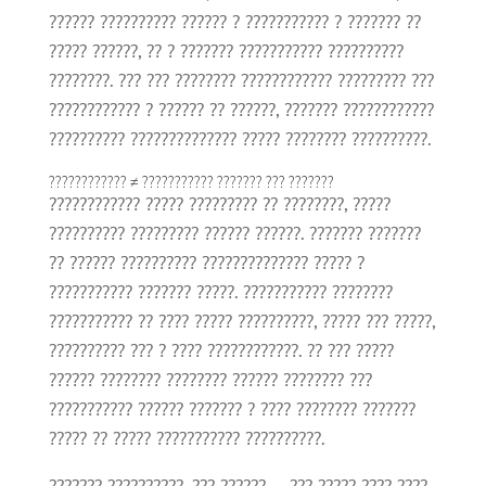
?????? ?????????? ?????? ? ??????????? ? ??????? ??
????? ??????, ?? ? ??????? ??????????? ??????????
????????. ??? ??? ???????? ???????????? ????????? ???
???????????? ? ?????? ?? ??????, ??????? ????????????
?????????? ?????????????? ????? ???????? ??????????.
???????????? ≠ ??????????? ??????? ??? ???????
???????????? ????? ????????? ?? ????????, ?????
?????????? ????????? ?????? ??????. ??????? ???????
?? ?????? ?????????? ?????????????? ????? ?
??????????? ??????? ?????. ??????????? ????????
??????????? ?? ???? ????? ??????????, ????? ??? ?????,
?????????? ??? ? ???? ????????????. ?? ??? ?????
?????? ???????? ???????? ?????? ???????? ???
??????????? ?????? ??????? ? ???? ???????? ???????
????? ?? ????? ??????????? ??????????.