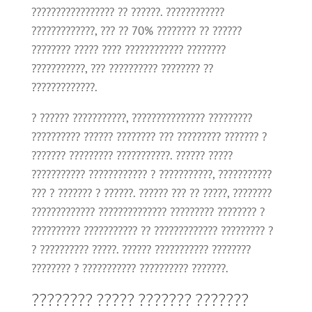
????????????????? ?? ??????. ????????????
?????????????, ??? ?? 70% ???????? ?? ??????
???????? ????? ???? ???????????? ????????
???????????, ??? ?????????? ???????? ??
?????????????.
? ?????? ???????????, ??????????????? ?????????
?????????? ?????? ???????? ??? ????????? ??????? ?
??????? ????????? ???????????. ?????? ?????
??????????? ???????????? ? ???????????, ???????????
??? ? ??????? ? ??????. ?????? ??? ?? ?????, ????????
????????????? ?????????????? ????????? ???????? ?
?????????? ??????????? ?? ????????????? ????????? ?
? ?????????? ?????. ?????? ??????????? ????????
???????? ? ??????????? ?????????? ???????.
???????? ????? ??????? ???????