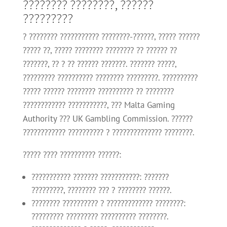
???????? ????????, ??????
?????????
? ???????? ??????????? ????????-??????, ????? ??????
????? ??, ????? ???????? ???????? ?? ?????? ??
???????, ?? ? ?? ?????? ???????. ??????? ?????,
????????? ?????????? ???????? ?????????. ??????????
????? ?????? ???????? ?????????? ?? ????????
???????????? ???????????, ??? Malta Gaming
Authority ??? UK Gambling Commission. ??????
???????????? ?????????? ? ?????????????? ????????.
????? ???? ?????????? ??????:
??????????? ??????? ???????????: ???????
?????????, ???????? ??? ? ???????? ??????.
???????? ?????????? ? ????????????? ????????:
????????? ????????? ?????????? ????????.