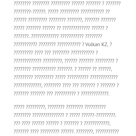
???????? ???????? ????????? ?????? ??????? ? ???????
????????-??????. ????? ????????? ??????????? ??
?????? ????????? ???????? ???????, ??????? ???????
????? ??????? ?????? ?? ????????????? ?????? ?
???????. ????????????? ??????????? ????????
??????????? ???????? ??????????? ? Vulkan KZ, ?
????????? ???? ??? ???????? ??????????? ?
????????????? ?????????, ?????? ??????? ????????? ?
???????? ??????????? ???????. ? ?????? ?? ??????,
????????? ????????? ????? ?????????? ?????????????
?????????????, ???????? ???? ??? ??????? ? ??????? ?
??????? ??????? ??? ?????????? ? ?????????????.
????? ?????????, ???????? ???????? ??????????
???????? ??????????????? ? ????? ??????-?????????.
??? ???? ?????? ?????? ? ??????? ? ????????????,
??????? ???? ????????? ??????. ????????, ???????????