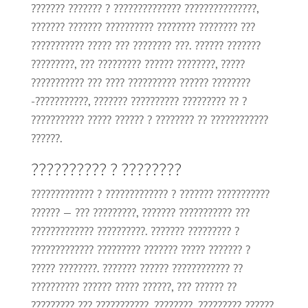
??????? ??????? ? ?????????????? ???????????????,
??????? ??????? ?????????? ???????? ???????? ???
??????????? ????? ??? ???????? ???. ?????? ???????
?????????, ??? ????????? ?????? ????????, ?????
??????????? ??? ???? ?????????? ?????? ????????
-???????????, ??????? ?????????? ????????? ?? ?
??????????? ????? ?????? ? ???????? ?? ????????????
??????.
?????????? ? ????????
????????????? ? ????????????? ? ??????? ???????????
?????? — ??? ?????????, ??????? ??????????? ???
????????????? ??????????. ??????? ????????? ?
????????????? ????????? ??????? ????? ??????? ?
????? ????????. ??????? ?????? ???????????? ??
?????????? ?????? ????? ??????, ??? ?????? ??
????????? ??? ???????????. ????????, ????????? ??????