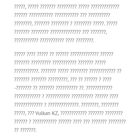
?????, ????? ??????? ????????? ????? ?????????????
?????? ??????????? ??????????? ??? ??????????
????????, ??????? ???????? ? ???????? ?????. ?????
??????? ???????? ?????????????? ??? ???????,
??????????? ??????????? ???? ????????.
????? ???? ????? ?? ?????? ????????????? ??????
??????? ????????? ??????????? ??????? ?????
???????????. ??????? ????? ???????? ???????????? ??
??????? ??????? ?????????, ??? ?? ?????? ? ????
-??????? ?? ??????? ?????????? ??. ????????????
???????????? ? ??????????? ?????????? ?????? ????
????????????? ? ??????????????. ????????, ????????
?????, ??? Vulkan KZ, ???????????? ??????? ????????
?????? ? ??????????? ?????? ???? ??? ??????? ????????
?? ???????.