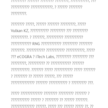
????????? ??????? ???????? ????????, ???????????, ???
??????????? ?????????????, ? ?????? ????????
?????????.
???????? ?????, ?????? ??????? ?????????, ?????
Vulkan KZ, ??????????? ????????? ??? ?????????
??????????. ? ???????, ?????????? ???????????
???????????? RNG ???????????? ????????? ????????
????????. ??????????? ??????????? ???????????, ?????
??? eCOGRA ? iTech Labs, ????????? ????????? ???
?????????, ?????????? ?? ???????????? ???????
???????????. ??????? ????? ??????????? ????? ???????
? ???????? ?? ?????? ??????, ??? ??????
?????????????? ??????? ??????????? ? ????????? ???.
????? ????????????? ???????? ????????? ??????? ?
??????????? ?????? ? ???????? ?? ?????? ???????.
?????????????? ??????, ????? ??? ?????? ????? ??, ??