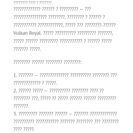
???????? ???? ? ???????
????????????? ?????? ? ????????? — ???
???????????????? ????????, ???????? ? ?????? ?
??????????? ????????????, ????? ??? ????????-??????
Vulkan Royal. ????? ?????????? ????????? ???????,
????? ?????? ????????? ??????????? ? ?????? ?????
??????? ?????.
???????? ?????? ???????? ????????:
??????? — ?????????????? ?????????? ???????? ???
????????????? ? ?????.
?????? ????? — ?????????? ???????? ???? ??
???????? ???, ????? ?? ????? ?????? ?????? ?????????
???????.
????????? ??????? ?????? — ??????? ?????????????
?????????? ??????????? ??????? ???????? ??? ????????
???? ?????.