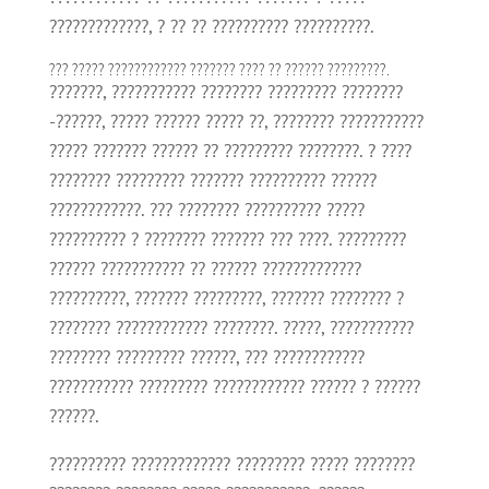
?????????????, ? ?? ?? ?????????? ??????????.
??? ????? ???????????? ??????? ???? ?? ?????? ?????????.
???????, ??????????? ???????? ????????? ????????
-??????, ????? ?????? ????? ??, ???????? ???????????
????? ??????? ?????? ?? ????????? ????????. ? ????
???????? ????????? ??????? ?????????? ??????
????????????. ??? ???????? ?????????? ?????
?????????? ? ???????? ??????? ??? ????. ?????????
?????? ??????????? ?? ?????? ?????????????
??????????, ??????? ?????????, ??????? ???????? ?
???????? ???????????? ????????. ?????, ???????????
???????? ????????? ??????, ??? ????????????
??????????? ????????? ???????????? ?????? ? ??????
??????.
?????????? ????????????? ????????? ????? ????????