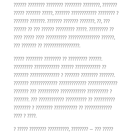
?????? ???????? ???????? ???????? ????????, ???????
????? ??????? ?????, ??????? ???????????? ???????? ?
??????? ???????. ??????? ??????? ???????, ??, ???
?????? ?? ??? ?????? ????????? ?????. ????????? ??
???? ????? ???? ?????????? ??????????????? ??????,
??? ??????? ?? ?????????????????.
????? ???????? ???????? ?? ????????? ??????.
????????? ???????????? ?????? ???????????? ??
??????? ?????????????? ? ??????? ???????? ???????.
??????? ????????????? ????????????? ??????????????
??????? ??? ?????????? ???????????? ?????????? ?
???????. ??? ???????????? ?????????? ?? ??????????
???????? ? ???????? ??????????? ?? ?????????????
???? ? ????.
? ????? ???????? ??????????, ???????? — ??? ?????