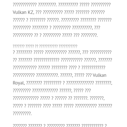
???????????? ?????????. ?????????? ????? ??????????
Vulkan KZ, ??? ?????????? ????? ??????? ???????
?????? ? ???????? ??????. ????????? ???????? ???????
????????? ???????? ? ????????? ??????????, ???
?????????? ?? ? ????????? ????? ??? ????????.
??????? ????? ?? ??????????? ???????????
? ???????? ????? ??????????? ??????, ??? ???????????
?? ??????? ????????????? ??????????? ??????, ???????
???????????? ?????? ???????? ???? ? ????????????
??????????? ???????????. ??????, ????? ??? Vulkan
Royal, ???????? ????????? ? ?????????????? ????????,
????????? ????????????? ??????, ????? ???
????????????? ????? ? ?????? ?? ???????. ???????,
????? ? ??????? ???? ????? ????? ??????????? ???????
?????????.
??????? ??????? ? ????????? ??????? ??????????? ?