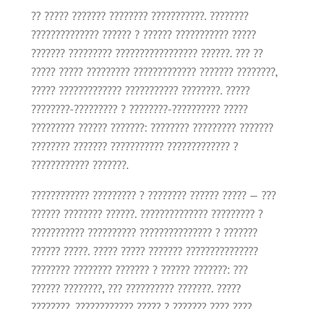
?? ????? ??????? ???????? ???????????. ????????
?????????????? ?????? ? ?????? ??????????? ?????
??????? ????????? ????????????????? ??????. ??? ??
????? ????? ????????? ????????????? ??????? ????????,
????? ????????????? ??????????? ????????. ?????
????????-????????? ? ????????-?????????? ?????
????????? ?????? ???????: ???????? ????????? ???????
???????? ??????? ??????????? ????????????? ?
???????????? ???????.
???????????? ????????? ? ???????? ?????? ????? — ???
?????? ???????? ??????. ?????????????? ????????? ?
??????????? ?????????? ??????????????? ? ???????
?????? ?????. ????? ????? ??????? ???????????????
???????? ???????? ??????? ? ?????? ???????: ???
?????? ????????, ??? ?????????? ???????. ?????
????????, ???????????? ????? ? ??????? ???? ????