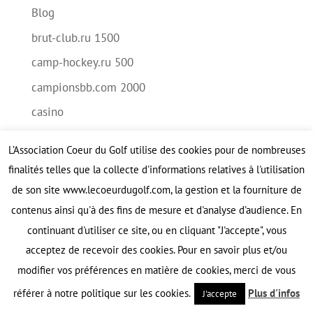
Blog
brut-club.ru 1500
camp-hockey.ru 500
campionsbb.com 2000
casino
casino/betting/nutra
L’Association Coeur du Golf utilise des cookies pour de nombreuses
casino/gambling
finalités telles que la collecte d'informations relatives à l'utilisation
centralrest.ru 500
de son site www.lecoeurdugolf.com, la gestion et la fourniture de
contenus ainsi qu'à des fins de mesure et d'analyse d'audience. En
Corgibet Casino
continuant d'utiliser ce site, ou en cliquant "J'accepte", vous
creativeworkingplayground.com 1000
acceptez de recevoir des cookies. Pour en savoir plus et/ou
czcasinoonline
modifier vos préférences en matière de cookies, merci de vous
dating
référer à notre politique sur les cookies.
Plus d'infos
J'accepte
detsad-51.ru 500