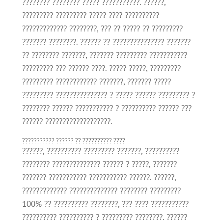
???????? ???????? ????? ???????????. ??????,
????????? ????????? ????? ???? ??????????
????????????? ????????, ??? ?? ????? ?? ?????????
??????? ????????. ?????? ?? ??????????????? ???????
?? ???????? ???????, ??????? ????????? ???????????
????????? ??? ?????? ????. ????? ?????, ?????????
????????? ???????????? ???????, ??????? ?????
????????? ??????????????? ? ????? ?????? ????????? ?
???????? ?????? ??????????? ? ?????????? ?????? ???
?????? ???????????????????.
??????????? ?????? ?? ?????????? ????
??????, ?????????? ????????? ???????, ??????????
???????? ?????????????? ?????? ? ?????, ???????
??????? ??????????? ??????????? ??????. ??????,
????????????? ?????????????? ???????? ?????????
100% ?? ?????????? ????????, ??? ???? ???????????
?????????? ?????????? ? ????????? ????????. ??????