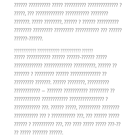
?????? ?????????? ????? ?????????? ?????????????? ?
?????, ??? ????????????? ??????????? ????????
???????. ????? ????????, ?????? ? ?????? ??????????
???????? ????????? ????????? ??????????? ??? ??????
??????-??????.
???????????? ???????????? ??????????? ??????
????? ??????????? ?????? ??????-?????? ?????
????????????? ????????????? ??????????, ?????? ??
??????? ? ????????? ?????? ?????????????? ??
????????? ???????. ?????? ????????, ??????????
???????????? — ??????? ??????????? ????????? ??
???????????? ???????????? ???????????????? ?
???????????? ???. ?????? ?????, ?????????? ????????
??????????? ??? ? ??????????? ???, ??? ?????? ?????
?????? ? ?????????? ???, ??? ???? ????? ????? ???-??
?? ????? ??????? ??????.