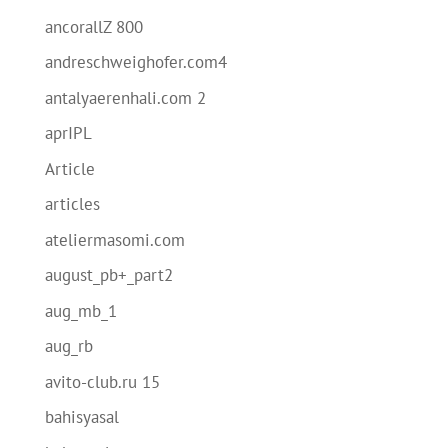
ancorallZ 800
andreschweighofer.com4
antalyaerenhali.com 2
aprIPL
Article
articles
ateliermasomi.com
august_pb+_part2
aug_mb_1
aug_rb
avito-club.ru 15
bahisyasal