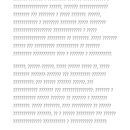
????????????????? ??????, ??????? ??????????????
???????? ??? ???????? ? ????? ???????. ??????,
???????????? ? ???????? ???????? ????? ????????
??????????????????? ?????????????? ? ?????
???????????????? ????????? ?? ????????. ????? ???????
?????? ??? ?????????? ??????????? ?? ???????
????????? ??????????? ???? ? ??????? ? ???????????.
??????, ??????-??????, ????? ?????? ????? ??, ?????
???????? ???????-??????? ??? ?????????? ???????
??????????. ??? ?????? ??????? ??????, ???
???????????? ??????? ??? ???????????????: ??????? ?
??????????? ?????? ??????? ?? ??????? ? ????????
????????. ????? ????????, ???? ?????????? ?? ??????
??????????? ???????, ?? ? ?????? ????????? ??? ??????
?????????????? ??????????? ? ??????????? ??????.