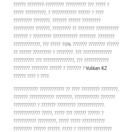
?????? ????????-????????? ?????????? ??? ????? ?
????? ??????????, ? ???????????? ?????? ? ????
????????? ????????. ??????? ?????? ?????????
?????????? ???????, ????????? ?? ???????? ???????????
??????? ? ????????? ???????????? ????????. ????????
?????????????, ??? ????? 70% ??????? ???????? ??????
?? ?????? ????????? ? ????????. ??? ??????????????
?????????? ??? ???????????????, ??? ????????????
???????? ???????? ?????? ? ??????? ?
Vulkan KZ
?????? ???? ? ????.
???????????? ???????????? ?? ???? ????????? ????????,
??????? ???????????? ????????, ???????????? ???????
??????????? ? ??????? ????????? ?????????????.
????????????? ?????, ????? ??? ?????? ?????? ?
??????????? ?????????, ????? ????? ???????????
????????? ?????? ??????. ????? ? ??????? ?????????