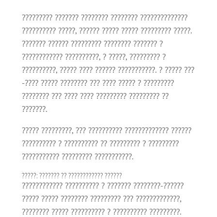
????????? ??????? ???????? ???????? ??????????????
?????????? ?????, ?????? ????? ????? ????????? ?????.
??????? ?????? ????????? ???????? ??????? ?
???????????? ??????????, ? ?????, ????????? ?
??????????, ????? ???? ?????? ???????????. ? ????? ???
-???? ????? ???????? ??? ???? ????? ? ?????????
???????? ??? ???? ???? ????????? ????????? ??
???????.
????? ?????????, ??? ?????????? ????????????? ??????
?????????? ? ?????????? ?? ????????? ? ?????????
??????????? ????????? ???????????.
?????: ??????? ?? ???????????? ??????
???????????? ?????????? ? ??????? ????????-??????
????? ????? ???????? ????????? ??? ?????????????,
???????? ????? ?????????? ? ?????????? ?????????.