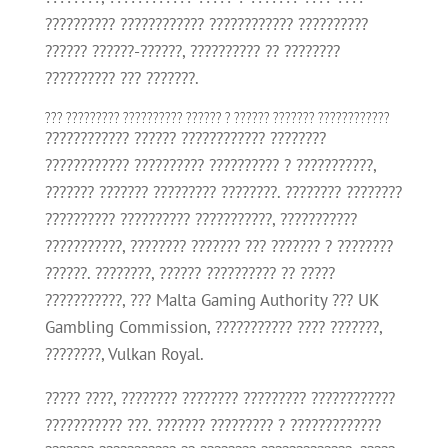
?????????? ???????????? ???????????? ??????????
?????? ??????-??????, ?????????? ?? ????????
?????????? ??? ???????.
??? ????????? ?????????? ?????? ? ?????? ??????? ????????????
???????????? ?????? ???????????? ????????
???????????? ?????????? ?????????? ? ???????????,
??????? ??????? ????????? ????????. ???????? ????????
?????????? ?????????? ???????????, ???????????
???????????, ???????? ??????? ??? ??????? ? ????????
??????. ????????, ?????? ?????????? ?? ?????
???????????, ??? Malta Gaming Authority ??? UK
Gambling Commission, ??????????? ???? ???????,
????????, Vulkan Royal.
????? ????, ???????? ???????? ????????? ????????????
??????????? ???. ??????? ????????? ? ?????????????