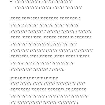
?????????????? ? ?????: ????????????
?????????????? ?????? ? ??????? ??????????.
?????? ????? ????? ??????????? ??????????? ?
???????? ???????? ????????. ?????? ????????
?????????? ????????? ? ???????? ???????? ? ????????
??????. ?????? ?????, ???????? ??????? ?? ??????????
?????????? ??????????????. ????? ??? ?????
??????????? ????????? ??????? ???????, ??? ?????????
????? ?????. ????? ????????, ?????? ?????? ? ??????
??????-?????? ??????????? ?????????????
????????????? ????????? ? ???????.
?????? ?????? ???? ??????? ?????????
????? ??????? ?????? ??????? ????????? ?? ?????
???????????? ????????? ??????????, ??? ?????????
?????????? ?????????? ?????? ???????? ???????????
???, ??????????????? ???????? ??????????? ?