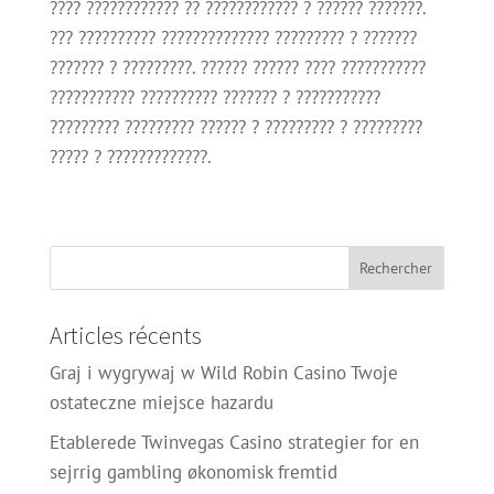
???? ???????????? ?? ???????????? ? ?????? ???????.
??? ?????????? ?????????????? ????????? ? ???????
??????? ? ?????????. ?????? ?????? ???? ???????????
??????????? ?????????? ??????? ? ???????????
????????? ????????? ?????? ? ????????? ? ?????????
????? ? ?????????????.
Articles récents
Graj i wygrywaj w Wild Robin Casino Twoje
ostateczne miejsce hazardu
Etablerede Twinvegas Casino strategier for en
sejrrig gambling økonomisk fremtid