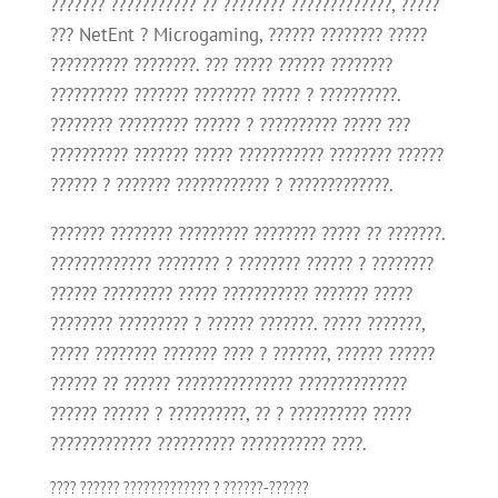
??????? ??????????? ?? ???????? ?????????????, ?????
??? NetEnt ? Microgaming, ?????? ???????? ?????
?????????? ????????. ??? ????? ?????? ????????
?????????? ??????? ???????? ????? ? ??????????.
???????? ????????? ?????? ? ?????????? ????? ???
?????????? ??????? ????? ??????????? ???????? ??????
?????? ? ??????? ???????????? ? ?????????????.
??????? ???????? ????????? ???????? ????? ?? ???????.
????????????? ???????? ? ???????? ?????? ? ????????
?????? ????????? ????? ??????????? ??????? ?????
???????? ????????? ? ?????? ???????. ????? ???????,
????? ???????? ??????? ???? ? ???????, ?????? ??????
?????? ?? ?????? ??????????????? ??????????????
?????? ?????? ? ??????????, ?? ? ?????????? ?????
????????????? ?????????? ??????????? ????.
???? ?????? ????????????? ? ??????-??????