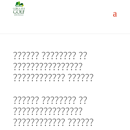
?????? ???????? ??
????????????????
???????????? ??????
?????? ???????? ??
????????????????
???????????? ??????