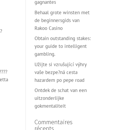
gagnantes
Behaal grote winsten met
de beginnersgids van
Rakoo Casino
??
Obtain outstanding stakes:
your guide to intelligent
gambling.
Užijte si vzrušující výhry
????
vaše bezpe?ná cesta
letta
hazardem po pepe road
Ontdek de schat van een
uitzonderlijke
gokmentaliteit
Commentaires
récents