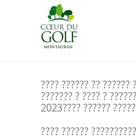
???? ?????? ?? ??????
??????? ? ???? ? ????
2023???? ?????? ?????
???? ?????? ????????