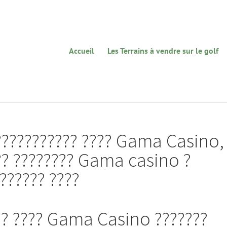
Accueil
Les Terrains à vendre sur le golf
 ??????????? ???? Gama Casino,
??? ???????? Gama casino ?
?????? ????
??? ???? Gama Casino ???????