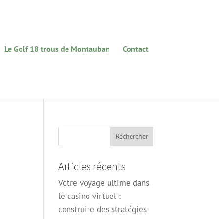
Le Golf 18 trous de Montauban
Contact
Articles récents
Votre voyage ultime dans
le casino virtuel :
construire des stratégies