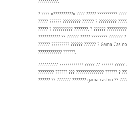
??????????.
? ???? «??????????» ???? ????? ?????????? ????
????? ?????? ????????? ?????? ? ????????? ????
????? ? ?????????? ???????. ? ?????? ??????????
??????????? ?? ?????? ????? ???????? ??????? ?
?????? ????????? ?????? ?????? ? Gama Casino ?
???????????? ??????.
?????????? ???????????? ????? ?? ?????? ????? 
???????? ?????? ??? ?????????????? ?????? ? ??
?????? ?? ??????? ??????? gama casino ?? ????