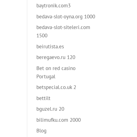
baytronik.com3
bedava-slot-oyna.org 1000
bedava-slot-siteleri.com
1500
beirutista.es
beregaevo.ru 120
Bet on red casino
Portugal
betspecial.co.uk 2
bettilt
bguzel.ru 20
bilimufku.com 2000
Blog