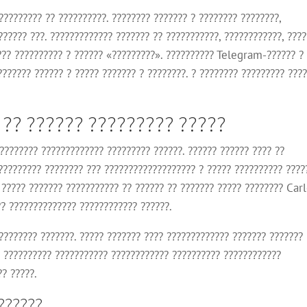
????????? ?? ??????????. ???????? ??????? ? ???????? ????????,
?????? ???. ????????????? ??????? ?? ???????????, ????????????, ????
???? ?????????? ? ?????? «?????????». ?????????? Telegram-?????? ?
??????? ?????? ? ????? ??????? ? ????????. ? ???????? ????????? ???
 ?? ?????? ????????? ?????
????????? ????????????? ????????? ??????. ?????? ?????? ???? ??
?????????? ???????? ??? ??????????????????? ? ????? ?????????? ????
????? ??????? ??????????? ?? ?????? ?? ??????? ????? ???????? Car
? ?????????????? ???????????? ??????.
???????? ???????. ????? ??????? ???? ????????????? ??????? ???????
? ?????????? ??????????? ???????????? ?????????? ????????????
?? ?????.
 ??????