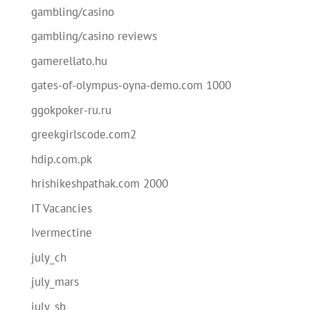
gambling/casino
gambling/casino reviews
gamerellato.hu
gates-of-olympus-oyna-demo.com 1000
ggokpoker-ru.ru
greekgirlscode.com2
hdip.com.pk
hrishikeshpathak.com 2000
IT Vacancies
Ivermectine
july_ch
july_mars
july_sb