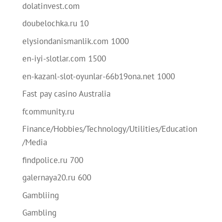
dolatinvest.com
doubelochka.ru 10
elysiondanismanlik.com 1000
en-iyi-slotlar.com 1500
en-kazanl-slot-oyunlar-66b19ona.net 1000
Fast pay casino Australia
fcommunity.ru
Finance/Hobbies/Technology/Utilities/Education
/Media
findpolice.ru 700
galernaya20.ru 600
Gambliing
Gambling