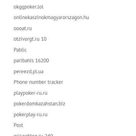
okggpoker.lol
onlinekaszinokmagyarorszagon.hu
oooat.ru
otzivorgt.ru 10
Pablic
paribahis 16200
pereezd.pl.ua
Phone number tracker
playpoker-ru.ru
pokerdomkazahstan.biz
pokerplay-ru.ru
Post
pricepblog.ru 240