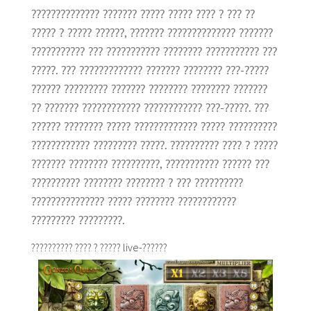
?????????????? ??????? ????? ????? ???? ? ??? ??
????? ? ????? ??????, ??????? ?????????????? ???????
??????????? ??? ??????????? ???????? ??????????? ???
?????. ??? ????????????? ??????? ???????? ???-?????
?????? ????????? ??????? ???????? ???????? ???????
?? ??????? ???????????? ???????????? ???-?????. ???
?????? ???????? ????? ????????????? ????? ??????????
???????????? ????????? ?????. ?????????? ???? ? ?????
??????? ???????? ??????????, ??????????? ?????? ???
?????????? ???????? ???????? ? ??? ??????????
??????????????? ????? ???????? ????????????
????????? ?????????.
?????????? ???? ? ????? live-??????