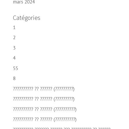
mars 2024
Catégories
1
2
3
4
55
8
?????????? ?? ?????? (?????????)
?????????? ?? ?????? (?????????)
?????????? ?? ?????? (??????????)
?????????? ?? ?????? (??????????)