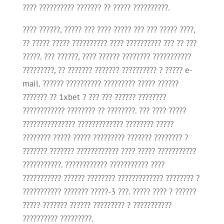
???? ?????????? ??????? ?? ????? ??????????.
???? ??????, ????? ??? ???? ????? ??? ??? ????? ????,
?? ????? ????? ?????????? ???? ?????????? ??? ?? ???
?????. ??? ??????, ???? ?????? ???????? ???????????
?????????, ?? ??????? ??????? ?????????? ? ????? e-
mail. ?????? ?????????? ????????? ????? ??????
??????? ?? 1xbet ? ??? ??? ?????? ????????
???????????? ???????? ?? ????????. ??? ???? ?????
??????????????? ????????????? ???????? ?????
???????? ????? ????? ????????? ??????? ???????? ?
??????? ??????? ???????????? ???? ????? ???????????
???????????. ???????????? ??????????? ????
??????????? ?????? ???????? ????????????? ???????? ?
??????????? ??????? ?????-3 ???. ????? ???? ? ??????
????? ??????? ?????? ????????? ? ???????????
?????????? ?????????.