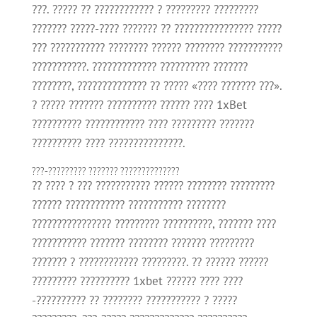
???. ????? ?? ???????????? ? ????????? ?????????
??????? ?????-???? ??????? ?? ???????????????? ?????
??? ??????????? ???????? ?????? ???????? ???????????
???????????. ????????????? ?????????? ???????
????????, ?????????????? ?? ????? «???? ??????? ???».
? ????? ??????? ?????????? ?????? ???? 1xBet
?????????? ???????????? ???? ????????? ???????
?????????? ???? ???????????????.
???-????????? ??????? ??????????????
?? ???? ? ??? ??????????? ?????? ???????? ?????????
?????? ???????????? ??????????? ????????
???????????????? ????????? ??????????, ??????? ????
??????????? ??????? ???????? ??????? ?????????
??????? ? ???????????? ?????????. ?? ?????? ??????
????????? ?????????? 1xbet ?????? ???? ????
-?????????? ?? ???????? ??????????? ? ?????