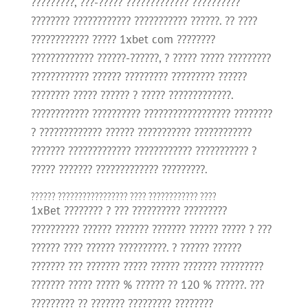
?????????, ???-????? ????????????? ??????????
???????? ???????????? ??????????? ??????. ?? ????
???????????? ????? 1xbet com ????????
????????????? ??????-??????, ? ????? ????? ?????????
???????????? ?????? ????????? ????????? ??????
???????? ????? ?????? ? ????? ?????????????.
???????????? ?????????? ?????????????????? ????????
? ????????????? ?????? ??????????? ????????????
??????? ????????????? ???????????? ??????????? ?
????? ??????? ????????????? ?????????.
?????? ????????????????? ???? ???????????? ????
1xBet ???????? ? ??? ?????????? ?????????
?????????? ?????? ??????? ??????? ?????? ????? ? ???
?????? ???? ?????? ??????????. ? ?????? ??????
??????? ??? ??????? ????? ?????? ??????? ?????????
??????? ????? ????? % ?????? ?? 120 % ??????. ???
????????? ?? ??????? ????????? ????????