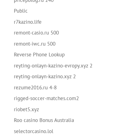
Public
r7kazino.life
remont-casio.ru 500
remont-iwc.ru 500
Reverse Phone Lookup
reyting-onlayn-kazino-evropy.xyz 2
reyting-onlayn-kazino.xyz 2
rezume2016.ru 4-8
rigged-soccer-matches.com2
riobet5.xyz
Roo casino Bonus Australia
selectorcasino.lol