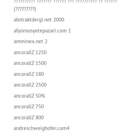
?????????? ??????? ?????? ??? ?????????? ?? ??????
(?????????)
abstraktdergi.net 2000
afyonsosyetepazari.com 1
amminex.net 2
ancorallZ 1250
ancorallZ 1500
ancorallZ 180
ancorallZ 2500
ancorallZ 50%
ancorallZ 750
ancorallZ 800
andreschweighofer.com4