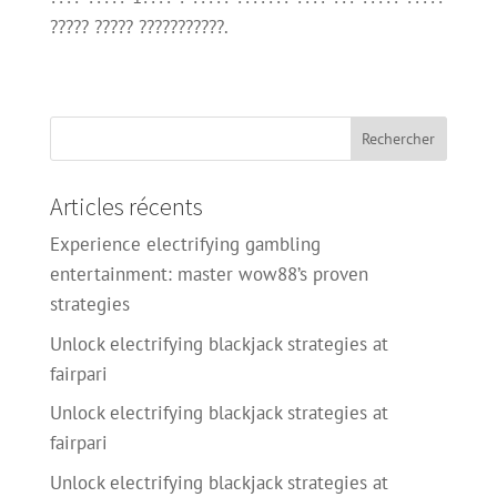
????? ????? ???????????.
Articles récents
Experience electrifying gambling
entertainment: master wow88’s proven
strategies
Unlock electrifying blackjack strategies at
fairpari
Unlock electrifying blackjack strategies at
fairpari
Unlock electrifying blackjack strategies at