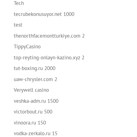
Tech
tecrubekonusuyor.net 1000
test
thenorthfacemontturkiye.com 2
TippyCasino
top-reyting-onlayn-kazino.xyz 2
tut-boxing.ru 2000
uaw-chrysler.com 2
Verywell casino
veshka-adm.ru 1500
victorbout.ru 500
vinoora.ru 150
vodka-zerkalo.ru 15