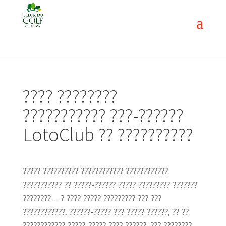
???? ????????
??????????? ???-??????
LotoClub ?? ??????????
????? ?????????? ???????????? ????????????
??????????? ?? ?????-?????? ????? ????????? ???????
???????? – ? ???? ????? ????????? ??? ???
????????????. ??????-????? ??? ????? ??????, ?? ??
???????????? ?????-????? ???? ??????. ??? ????????