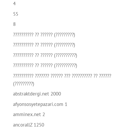
4
55
8
?????????? ?? ?????? (?????????)
?????????? ?? ?????? (?????????)
?????????? ?? ?????? (??????????)
?????????? ?? ?????? (??????????)
?????????? ??????? ?????? ??? ?????????? ?? ??????
(?????????)
abstraktdergi.net 2000
afyonsosyetepazari.com 1
amminex.net 2
ancorallZ 1250