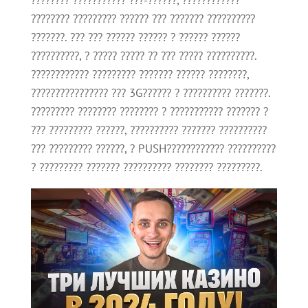
???????? ????????? ?????? ??? ??????? ??????????
???????. ??? ??? ?????? ?????? ? ?????? ??????
??????????, ? ????? ????? ?? ??? ????? ??????????.
???????????? ????????? ??????? ?????? ????????,
???????????????? ??? 3G?????? ? ?????????? ???????.
????????? ???????? ???????? ? ??????????? ??????? ?
??? ????????? ??????, ?????????? ??????? ??????????
??? ????????? ??????, ? PUSH???????????? ??????????
? ????????? ??????? ?????????? ???????? ?????????.