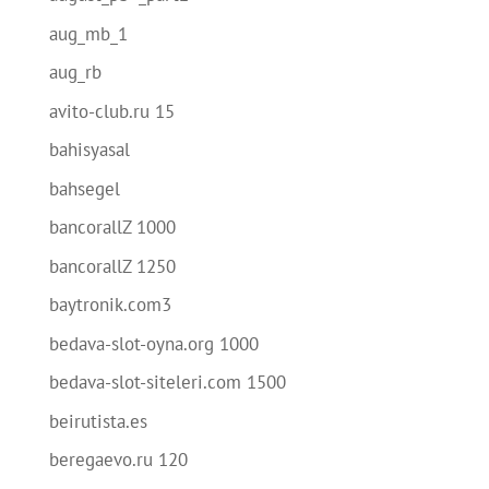
aug_mb_1
aug_rb
avito-club.ru 15
bahisyasal
bahsegel
bancorallZ 1000
bancorallZ 1250
baytronik.com3
bedava-slot-oyna.org 1000
bedava-slot-siteleri.com 1500
beirutista.es
beregaevo.ru 120