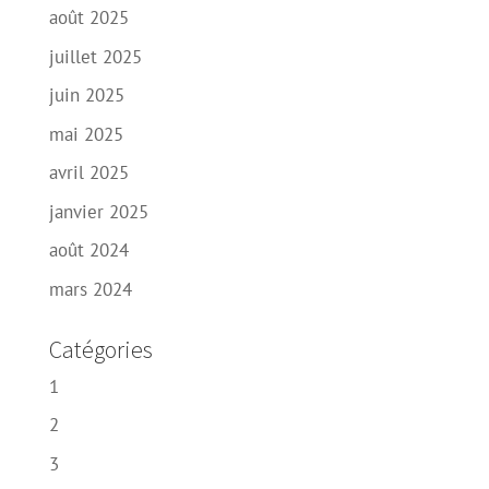
août 2025
juillet 2025
juin 2025
mai 2025
avril 2025
janvier 2025
août 2024
mars 2024
Catégories
1
2
3