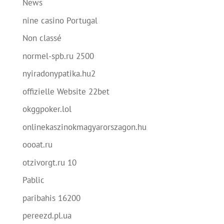
News
nine casino Portugal
Non classé
normel-spb.ru 2500
nyiradonypatika.hu2
offizielle Website 22bet
okggpoker.lol
onlinekaszinokmagyarorszagon.hu
oooat.ru
otzivorgt.ru 10
Pablic
paribahis 16200
pereezd.pl.ua