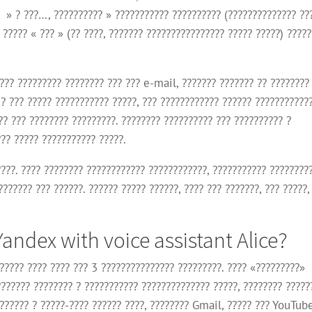
? » ? ???…, ?????????? » ??????????? ?????????? (?????????????? ??
? ????? « ??? » (?? ????, ??????? ???????????????? ????? ?????) ????
???? ????????? ???????? ??? ??? e-mail, ??????? ??????? ?? ????????
 ? ??? ????? ??????????? ?????, ??? ???????????? ?????? ???????????
?? ??? ???????? ?????????. ???????? ?????????? ??? ?????????? ?
??? ????? ??????????? ?????.
????. ???? ???????? ???????????? ????????????, ??????????? ????????
??????? ??? ??????. ?????? ????? ??????, ???? ??? ???????, ??? ?????,
andex with voice assistant Alice?
?????? ???? ???? ??? 3 ??????????????? ?????????. ???? «?????????»
??????? ???????? ? ??????????? ?????????????? ?????, ???????? ?????
??????? ? ?????-???? ?????? ????, ???????? Gmail, ????? ??? YouTube