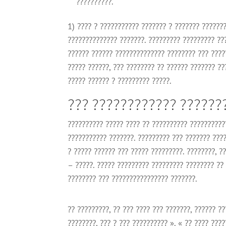
??????????.
1) ???? ? ??????????? ??????? ? ??????? ???????
?????????????? ???????. ????????? ????????? ???
?????? ?????? ?????????????? ???????? ??? ????
????? ??????, ??? ???????? ?? ?????? ??????? ??
????? ?????? ? ????????? ?????.
??? ???????????? ??????
?????????? ????? ???? ?? ?????????? ??????????
??????????? ???????. ????????? ??? ??????? ????
? ????? ?????? ??? ????? ?????????. ????????, ?
– ?????. ????? ????????? ????????? ???????? ?? 
???????? ??? ???????????????? ???????.
?? ?????????, ?? ??? ???? ??? ???????, ?????? ?
????????, ??? ? ??? ?????????? ». « ?? ???? ???