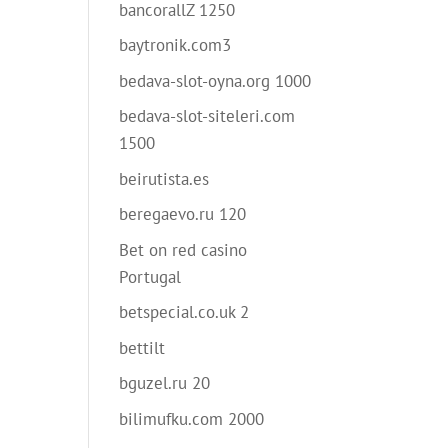
bancorallZ 1250
baytronik.com3
bedava-slot-oyna.org 1000
bedava-slot-siteleri.com
1500
beirutista.es
beregaevo.ru 120
Bet on red casino
Portugal
betspecial.co.uk 2
bettilt
bguzel.ru 20
bilimufku.com 2000