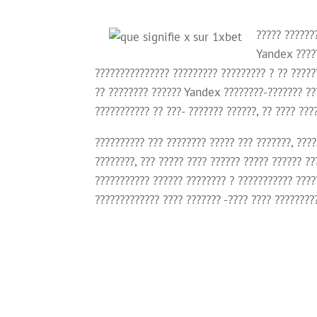
????? ???????
Yandex ?????
??????????????? ????????? ????????? ? ?? ??????
?? ???????? ?????? Yandex ????????-??????? ???
??????????? ?? ???- ??????? ??????, ?? ???? ???
?????????? ??? ???????? ????? ??? ???????, ????
????????, ??? ????? ???? ?????? ????? ?????? ?
??????????? ?????? ???????? ? ??????????? ????
????????????? ???? ??????? -???? ???? ????????