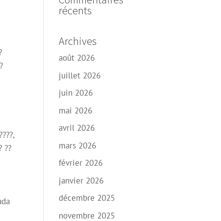
récents
Archives
?
août 2026
?
juillet 2026
juin 2026
mai 2026
avril 2026
????,
mars 2026
? ??
février 2026
janvier 2026
décembre 2025
novembre 2025