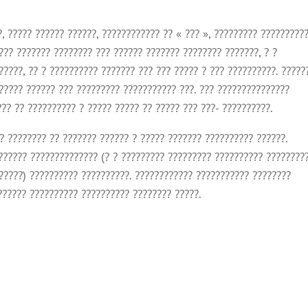
, ????? ?????? ??????, ???????????? ?? « ??? », ????????? ??????????
?? ??????? ???????? ??? ?????? ??????? ???????? ???????, ? ?
????, ?? ? ?????????? ??????? ??? ??? ????? ? ??? ??????????. ?????
???? ?????? ??? ????????? ??????????? ???. ??? ???????????????
??? ?? ?????????? ? ????? ????? ?? ????? ??? ???- ??????????.
? ???????? ?? ??????? ?????? ? ????? ??????? ?????????? ??????.
??????? ?????????????? (? ? ????????? ????????? ?????????? ????????
?????) ?????????? ??????????. ???????????? ??????????? ????????
?????? ?????????? ?????????? ???????? ?????.