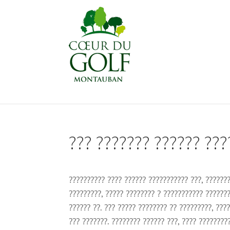
??? ??????? ?????? ??
?????????? ???? ?????? ??????????? ???, ??????
?????????, ????? ???????? ? ??????????? ??????
?????? ??. ??? ????? ???????? ?? ?????????, ???
??? ???????.
???????? ?????? ???, ???? ????????