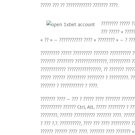
????? ??? ?? ???????????? ??????? ????.
???????? ????? ?
??? ????? « ????
« ?? » — ??????????? ???? « ???????? » — ? ???
????????? ????? ????????? ??????? ?????????? ??
??????? ???????? ???????????????, ?????????? ?
???????????? ????????????????, ?? ??????? ?????
????? ?????? ????????? ???????? ? ?????????. ?
??????? ? ??????????? ? ????.
??????? ???? — ??? ? ????? ???? ??????? ??????
?????????? ?????? Ctrl, Alt, ????? ???????? ? ?
????????, ?????? ?????????? ??????? ????. ????
? ??? ?.?. ??????????, ???? ??? ???? ????????? 
?????? ?????? ???? ????. ??????? ???? ??????? «