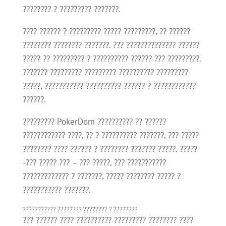
???????? ? ????????? ???????.
???? ?????? ? ????????? ????? ?????????, ?? ??????
???????? ???????? ???????. ??? ?????????????? ??????
????? ?? ????????? ? ?????????? ?????? ??? ?????????.
??????? ????????? ????????? ?????????? ?????????
?????, ??????????? ?????????? ?????? ? ????????????
??????.
????????? PokerDom ?????????? ?? ??????
???????????? ????, ?? ? ?????????? ???????, ??? ?????
???????? ???? ?????? ? ???????? ??????? ?????. ?????
-??? ????? ??? – ??? ?????, ??? ???????????
????????????? ? ???????, ????? ???????? ????? ?
??????????? ???????.
??????????? ???????? ???????? ? ????????
??? ?????? ???? ?????????? ????????? ???????? ????