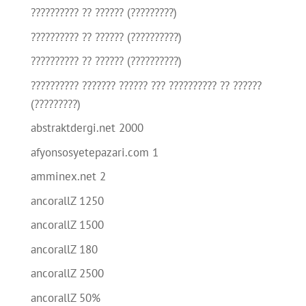
?????????? ?? ?????? (?????????)
?????????? ?? ?????? (??????????)
?????????? ?? ?????? (??????????)
?????????? ??????? ?????? ??? ?????????? ?? ??????
(?????????)
abstraktdergi.net 2000
afyonsosyetepazari.com 1
amminex.net 2
ancorallZ 1250
ancorallZ 1500
ancorallZ 180
ancorallZ 2500
ancorallZ 50%