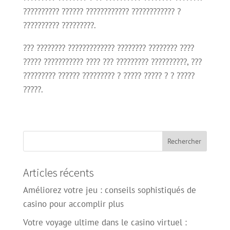
?????????? ?????? ???????????? ???????????? ?
?????????? ?????????.
??? ???????? ????????????? ???????? ???????? ????
????? ??????????? ???? ??? ????????? ??????????, ???
????????? ?????? ????????? ? ????? ????? ? ? ?????
?????.
Articles récents
Améliorez votre jeu : conseils sophistiqués de
casino pour accomplir plus
Votre voyage ultime dans le casino virtuel :