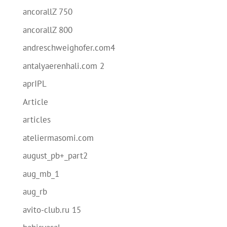
ancorallZ 750
ancorallZ 800
andreschweighofer.com4
antalyaerenhali.com 2
aprIPL
Article
articles
ateliermasomi.com
august_pb+_part2
aug_mb_1
aug_rb
avito-club.ru 15