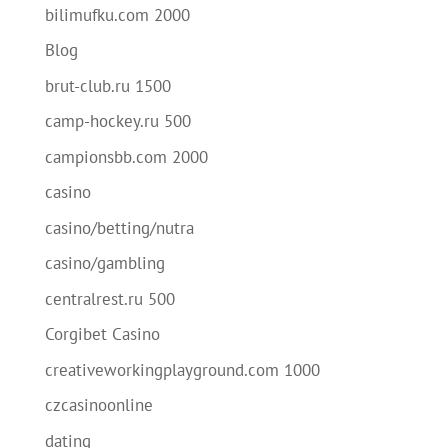
bilimufku.com 2000
Blog
brut-club.ru 1500
camp-hockey.ru 500
campionsbb.com 2000
casino
casino/betting/nutra
casino/gambling
centralrest.ru 500
Corgibet Casino
creativeworkingplayground.com 1000
czcasinoonline
dating