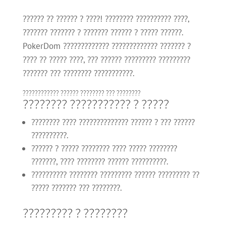
?????? ?? ?????? ? ????! ???????? ?????????? ????,
??????? ??????? ? ??????? ?????? ? ????? ??????.
PokerDom ????????????? ????????????? ??????? ?
???? ?? ????? ????, ??? ?????? ????????? ?????????
??????? ??? ???????? ???????????.
???????????? ?????? ???????? ??? ????????
???????? ??????????? ? ?????
???????? ???? ?????????????? ?????? ? ??? ??????
??????????.
?????? ? ????? ???????? ???? ????? ????????
???????, ???? ???????? ?????? ??????????.
?????????? ???????? ????????? ?????? ????????? ??
????? ??????? ??? ????????.
????????? ? ????????