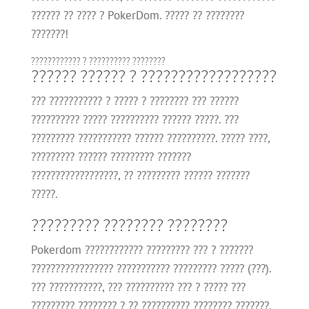
?????? ?? ???? ? PokerDom. ????? ?? ????????
???????!
???????????? ? ?????????? ????????
?????? ?????? ? ??????????????????
??? ??????????? ? ????? ? ???????? ??? ??????
?????????? ????? ?????????? ?????? ?????. ???
????????? ??????????? ?????? ??????????. ????? ????,
????????? ?????? ????????? ???????
??????????????????, ?? ????????? ?????? ???????
?????.
????????? ???????? ????????
Pokerdom ???????????? ????????? ??? ? ???????
????????????????? ??????????? ????????? ????? (???).
??? ???????????, ??? ?????????? ??? ? ????? ???
????????? ???????? ? ?? ?????????? ???????? ???????.