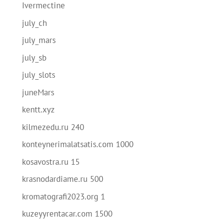
Ivermectine
july_ch
july_mars
july_sb
july_slots
juneMars
kentt.xyz
kilmezedu.ru 240
konteynerimalatsatis.com 1000
kosavostra.ru 15
krasnodardiame.ru 500
kromatografi2023.org 1
kuzeyyrentacar.com 1500