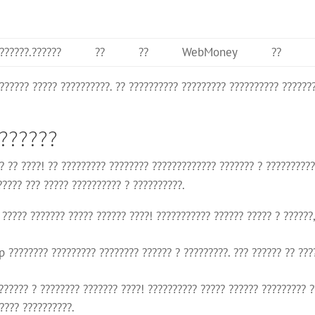
??????.??????
??
??
WebMoney
??
?????? ????? ??????????. ?? ?????????? ????????? ?????????? ???????
???????
?? ?? ????! ?? ????????? ???????? ????????????? ??????? ? ?????????
????? ??? ????? ?????????? ? ??????????.
 ????? ??????? ????? ?????? ????! ??????????? ?????? ????? ? ??????
 ???????? ????????? ???????? ?????? ? ?????????. ??? ?????? ?? ???
?????? ? ???????? ??????? ????! ?????????? ????? ?????? ????????? ?
???? ??????????.