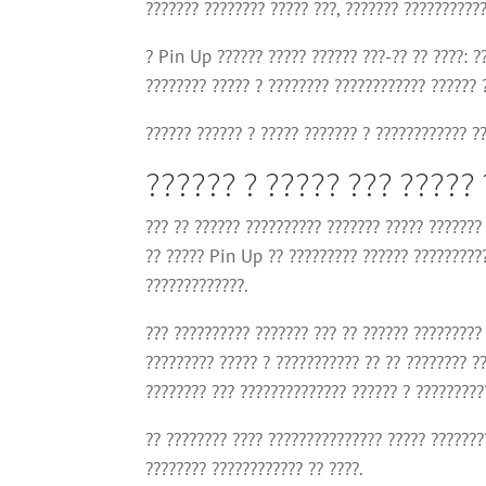
??????? ???????? ????? ???, ??????? ???????????
? Pin Up ?????? ????? ?????? ???-?? ?? ????: ?
???????? ????? ? ???????? ???????????? ?????? 
?????? ?????? ? ????? ??????? ? ???????????? ?
?????? ? ????? ??? ?????
??? ?? ?????? ?????????? ??????? ????? ??????? 
?? ????? Pin Up ?? ????????? ?????? ??????????
?????????????.
??? ?????????? ??????? ??? ?? ?????? ????????? 
????????? ????? ? ??????????? ?? ?? ???????? ?
???????? ??? ?????????????? ?????? ? ?????????
?? ???????? ???? ??????????????? ????? ???????
???????? ???????????? ?? ????.