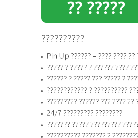
?? ?????
??????????
Pin Up ?????? – ???? ???? ?? 
????? ? ????? ? ?????? ???? ?
?????? ? ????? ??? ????? ? ??
???????????? ? ?????????? ??
????????? ?????? ??? ???? ?? 
24/7 ????????? ????????
??????? ????? ????????? ????
?????????? ??????? ? ???????