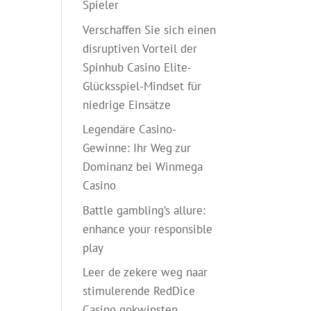
Spieler
Verschaffen Sie sich einen
disruptiven Vorteil der
Spinhub Casino Elite-
Glücksspiel-Mindset für
niedrige Einsätze
Legendäre Casino-
Gewinne: Ihr Weg zur
Dominanz bei Winmega
Casino
Battle gambling’s allure:
enhance your responsible
play
Leer de zekere weg naar
stimulerende RedDice
Casino gokwinsten