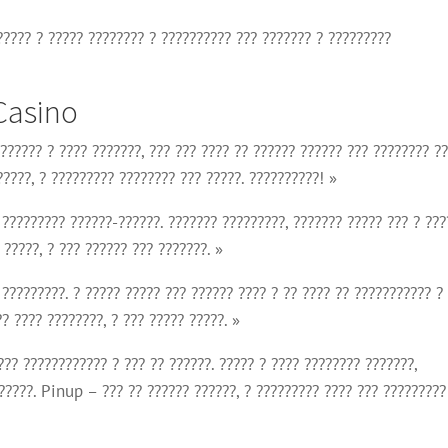
????? ? ????? ???????? ? ?????????? ??? ??????? ? ?????????
 Casino
 ?????? ? ???? ???????, ??? ??? ???? ?? ?????? ?????? ??? ???????? ??
????, ? ????????? ???????? ??? ?????. ??????????! »
 ????????? ??????-??????. ??????? ?????????, ??????? ????? ??? ? ???
 ?????, ? ??? ?????? ??? ???????. »
 ?????????. ? ????? ????? ??? ?????? ???? ? ?? ???? ?? ??????????? ?
? ???? ????????, ? ??? ????? ?????. »
??? ???????????? ? ??? ?? ??????. ????? ? ???? ???????? ???????,
?????. Pinup – ??? ?? ?????? ??????, ? ????????? ???? ??? ?????????