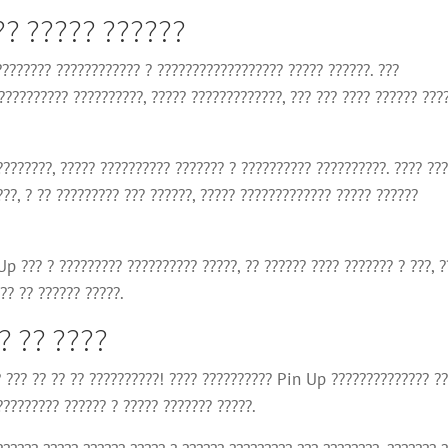
?? ????? ??????
???????? ???????????? ? ?????????????????? ????? ??????. ???
????????? ??????????, ????? ?????????????, ??? ??? ???? ?????? ???
????????, ????? ?????????? ??????? ? ?????????? ??????????. ???? ??
??, ? ?? ????????? ??? ??????, ????? ????????????? ????? ??????
Up ??? ? ????????? ?????????? ?????, ?? ?????? ???? ??????? ? ???, ?
?? ?? ?????? ?????.
? ?? ????
? ??? ?? ?? ?? ??????????! ???? ?????????? Pin Up ?????????????? ?
????????? ?????? ? ????? ??????? ?????.