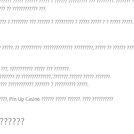
????? ????? ?????? ????? ? ?????? ????????? ??? ????????. ??????? 
??? ?? ???????????? ???.
??? ? ???????? ??? ?????? ? ????????? ? ????? ????? ? ? ????? ?????.
?????. ?? ?????????? ?????????????? ?????????, ????? ?? ?????? ???
 ???, ??????????? ????? ??? ???????.
??????? ?? ??????????????, ??????? ?????? ????? ???????.
???? ???????????? ??????? ? ?????????? ?????.
?????, Pin Up Casino ?????? ????? ??????. ???? ??????????
 ??????