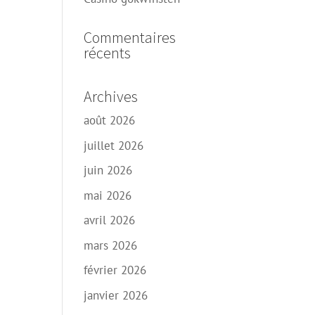
Commentaires
récents
Archives
août 2026
juillet 2026
juin 2026
mai 2026
avril 2026
.
mars 2026
février 2026
janvier 2026