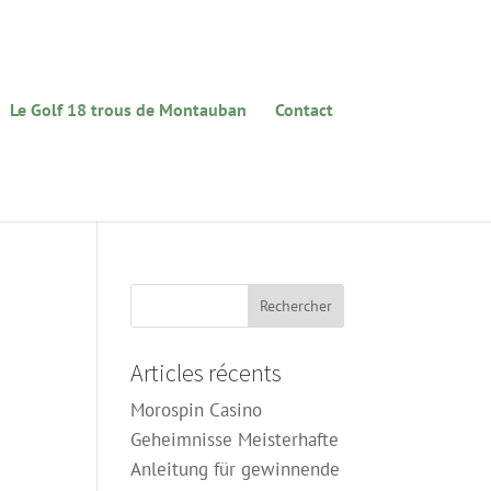
Le Golf 18 trous de Montauban
Contact
Articles récents
Morospin Casino
Geheimnisse Meisterhafte
Anleitung für gewinnende