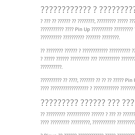
???????????? ? ????????
? ??? ?? ?????? ?? ????????, ????????? ????? ??
??????????? ???? Pin Up ?????????? ????????? ?
?????????? ?????????? ??????? ????????.
?? ???????? ?????? ? ???????????? ?????????? ?
? ????? ?????? ????????? ??? ?????????? ???????
??????????.
?????????? ?? ????, ??????? ?? ?? ?? ????? Pin 
???? ?????????????????? ? ???????????? ???????
????????? ?????? ??? ???
?? ????????? ??????????? ?????? ? ??? ?? ?????
???? ????????? ?????????, ??????????? ????????