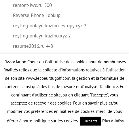
remont-iwc.ru 500
Reverse Phone Lookup
reyting-onlayn-kazino-evropy.xyz 2
reyting-onlayn-kazino.xyz 2
rezume2016.ru 4-8
rigged-soccer-matches.com2
L’Association Coeur du Golf utilise des cookies pour de nombreuses
riobet5.xyz
finalités telles que la collecte d'informations relatives à l'utilisation
Roo casino Bonus Australia
de son site www.lecoeurdugolf.com, la gestion et la fourniture de
selectorcasino.lol
contenus ainsi qu'à des fins de mesure et d'analyse d'audience. En
continuant d'utiliser ce site, ou en cliquant "J'accepte", vous
selektor5.xyz 600
acceptez de recevoir des cookies. Pour en savoir plus et/ou
selfmadeconcrete.ru
modifier vos préférences en matière de cookies, merci de vous
sistemarabuluculuk.com 1000
référer à notre politique sur les cookies.
Plus d'infos
J'accepte
skcasinoonline