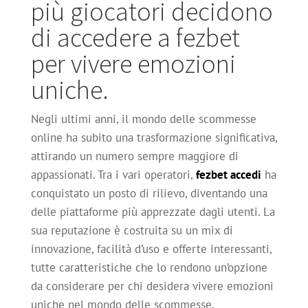
più giocatori decidono
di accedere a fezbet
per vivere emozioni
uniche.
Negli ultimi anni, il mondo delle scommesse
online ha subito una trasformazione significativa,
attirando un numero sempre maggiore di
appassionati. Tra i vari operatori,
fezbet accedi
ha
conquistato un posto di rilievo, diventando una
delle piattaforme più apprezzate dagli utenti. La
sua reputazione è costruita su un mix di
innovazione, facilità d’uso e offerte interessanti,
tutte caratteristiche che lo rendono un’opzione
da considerare per chi desidera vivere emozioni
uniche nel mondo delle scommesse.