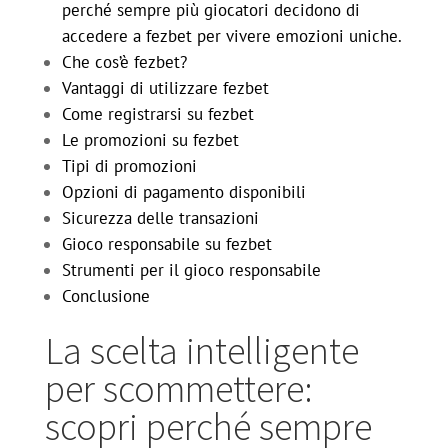
perché sempre più giocatori decidono di
accedere a fezbet per vivere emozioni uniche.
Che cos’è fezbet?
Vantaggi di utilizzare fezbet
Come registrarsi su fezbet
Le promozioni su fezbet
Tipi di promozioni
Opzioni di pagamento disponibili
Sicurezza delle transazioni
Gioco responsabile su fezbet
Strumenti per il gioco responsabile
Conclusione
La scelta intelligente
per scommettere:
scopri perché sempre