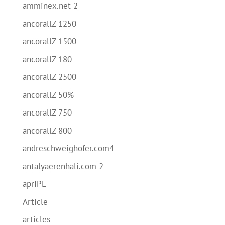
amminex.net 2
ancorallZ 1250
ancorallZ 1500
ancorallZ 180
ancorallZ 2500
ancorallZ 50%
ancorallZ 750
ancorallZ 800
andreschweighofer.com4
antalyaerenhali.com 2
aprIPL
Article
articles