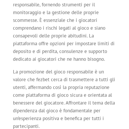
responsabile, fornendo strumenti per il
monitoraggio e la gestione delle proprie
scommesse. È essenziale che i giocatori
comprendano i rischi legati al gioco e siano
consapevoli delle proprie abitudini. La
piattaforma offre opzioni per impostare limiti di
deposito e di perdita, consulenze e supporto
dedicato ai giocatori che ne hanno bisogno.
La promozione del gioco responsabile è un
valore che fezbet cerca di trasmettere a tutti gli
utenti, affermando così la propria reputazione
come piattaforma di gioco sicura e orientata al
benessere del giocatore. Affrontare il tema della
dipendenza dal gioco è fondamentale per
un’esperienza positiva e benefica per tutti i
partecipanti.