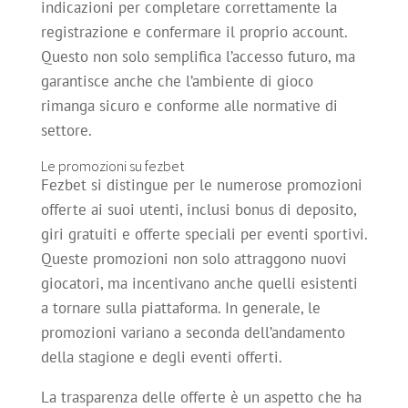
indicazioni per completare correttamente la
registrazione e confermare il proprio account.
Questo non solo semplifica l’accesso futuro, ma
garantisce anche che l’ambiente di gioco
rimanga sicuro e conforme alle normative di
settore.
Le promozioni su fezbet
Fezbet si distingue per le numerose promozioni
offerte ai suoi utenti, inclusi bonus di deposito,
giri gratuiti e offerte speciali per eventi sportivi.
Queste promozioni non solo attraggono nuovi
giocatori, ma incentivano anche quelli esistenti
a tornare sulla piattaforma. In generale, le
promozioni variano a seconda dell’andamento
della stagione e degli eventi offerti.
La trasparenza delle offerte è un aspetto che ha