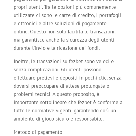
propri utenti. Tra le opzioni più comunemente
utilizzate ci sono le carte di credito, i portafogli
elettronici e altre soluzioni di pagamento
online. Questo non solo facilita le transazioni,
ma garantisce anche la sicurezza degli utenti
durante l’invio e la ricezione dei fondi.
Inoltre, le transazioni su fezbet sono veloci e
senza complicazioni. Gli utenti possono
effettuare prelievi e depositi in pochi clic, senza
doversi preoccupare di attese prolungate o
problemi tecnici. A questo proposito, è
importante sottolineare che fezbet è conforme a
tutte le normative vigenti, garantendo così un
ambiente di gioco sicuro e responsabile.
Metodo di pagamento