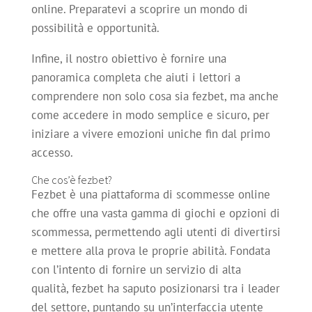
online. Preparatevi a scoprire un mondo di
possibilità e opportunità.
Infine, il nostro obiettivo è fornire una
panoramica completa che aiuti i lettori a
comprendere non solo cosa sia fezbet, ma anche
come accedere in modo semplice e sicuro, per
iniziare a vivere emozioni uniche fin dal primo
accesso.
Che cos’è fezbet?
Fezbet è una piattaforma di scommesse online
che offre una vasta gamma di giochi e opzioni di
scommessa, permettendo agli utenti di divertirsi
e mettere alla prova le proprie abilità. Fondata
con l’intento di fornire un servizio di alta
qualità, fezbet ha saputo posizionarsi tra i leader
del settore, puntando su un’interfaccia utente