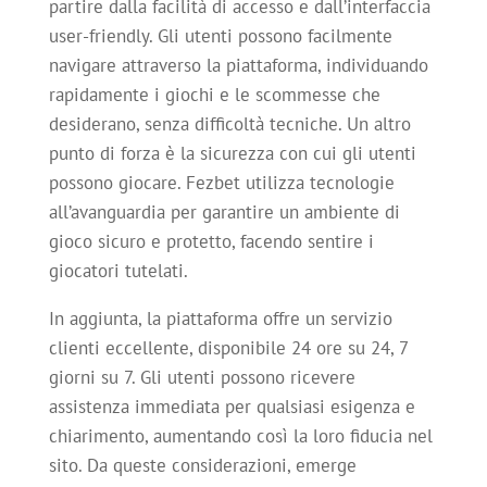
partire dalla facilità di accesso e dall’interfaccia
user-friendly. Gli utenti possono facilmente
navigare attraverso la piattaforma, individuando
rapidamente i giochi e le scommesse che
desiderano, senza difficoltà tecniche. Un altro
punto di forza è la sicurezza con cui gli utenti
possono giocare. Fezbet utilizza tecnologie
all’avanguardia per garantire un ambiente di
gioco sicuro e protetto, facendo sentire i
giocatori tutelati.
In aggiunta, la piattaforma offre un servizio
clienti eccellente, disponibile 24 ore su 24, 7
giorni su 7. Gli utenti possono ricevere
assistenza immediata per qualsiasi esigenza e
chiarimento, aumentando così la loro fiducia nel
sito. Da queste considerazioni, emerge