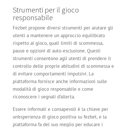
Strumenti per il gioco
responsabile
Fezbet propone diversi strumenti per aiutare gli
utenti a mantenere un approccio equilibrato
rispetto al gioco, quali limiti di scommessa,
pause e opzioni di auto-esclusione. Questi
strumenti consentono agli utenti di prendere il
controllo delle proprie abitudini di scommessa e
di evitare comportamenti impulsivi. La
piattaforma fornisce anche informazioni sulle
modalità di gioco responsabile e come
riconoscere i segnali d’allerta.
Essere informati e consapevoli è la chiave per
un’esperienza di gioco positiva su fezbet, e la
piattaforma fa del suo meglio per educare i