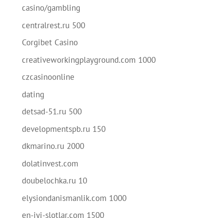
casino/gambling
centralrest.ru 500
Corgibet Casino
creativeworkingplayground.com 1000
czcasinoonline
dating
detsad-51.ru 500
developmentspb.ru 150
dkmarino.ru 2000
dolatinvest.com
doubelochka.ru 10
elysiondanismanlik.com 1000
en-iyi-slotlar.com 1500