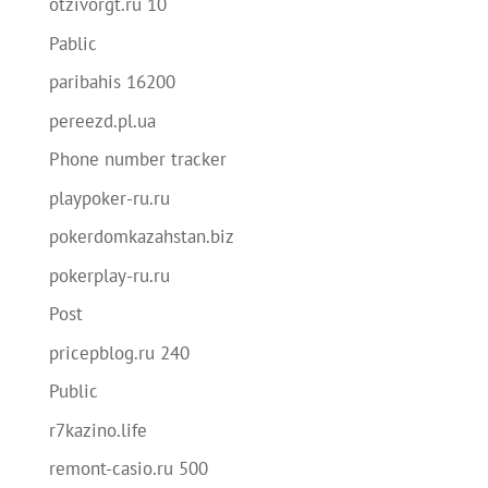
otzivorgt.ru 10
Pablic
paribahis 16200
pereezd.pl.ua
Phone number tracker
playpoker-ru.ru
pokerdomkazahstan.biz
pokerplay-ru.ru
Post
pricepblog.ru 240
Public
r7kazino.life
remont-casio.ru 500