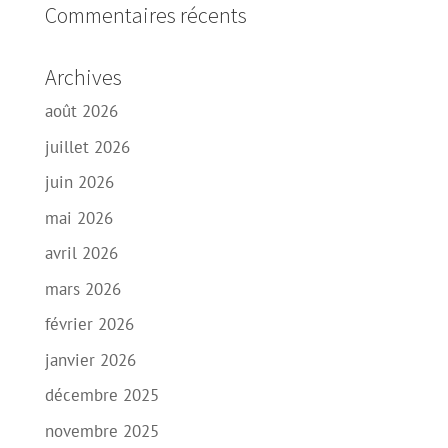
Commentaires récents
Archives
août 2026
juillet 2026
juin 2026
mai 2026
avril 2026
mars 2026
février 2026
janvier 2026
décembre 2025
novembre 2025