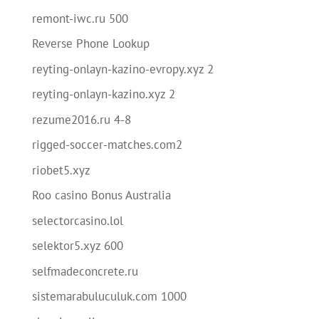
remont-iwc.ru 500
Reverse Phone Lookup
reyting-onlayn-kazino-evropy.xyz 2
reyting-onlayn-kazino.xyz 2
rezume2016.ru 4-8
rigged-soccer-matches.com2
riobet5.xyz
Roo casino Bonus Australia
selectorcasino.lol
selektor5.xyz 600
selfmadeconcrete.ru
sistemarabuluculuk.com 1000