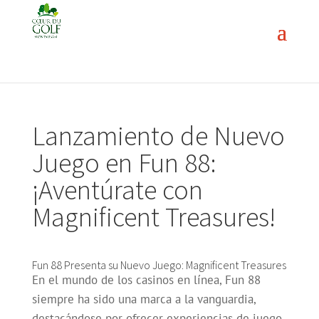
Lanzamiento de Nuevo
Juego en Fun 88:
¡Aventúrate con
Magnificent Treasures!
Fun 88 Presenta su Nuevo Juego: Magnificent Treasures
En el mundo de los casinos en línea, Fun 88
siempre ha sido una marca a la vanguardia,
destacándose por ofrecer experiencias de juego