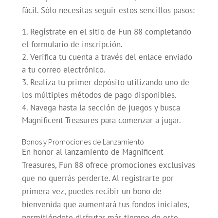
fácil. Sólo necesitas seguir estos sencillos pasos:
Regístrate en el sitio de Fun 88 completando
el formulario de inscripción.
Verifica tu cuenta a través del enlace enviado
a tu correo electrónico.
Realiza tu primer depósito utilizando uno de
los múltiples métodos de pago disponibles.
Navega hasta la sección de juegos y busca
Magnificent Treasures para comenzar a jugar.
Bonos y Promociones de Lanzamiento
En honor al lanzamiento de Magnificent
Treasures, Fun 88 ofrece promociones exclusivas
que no querrás perderte. Al registrarte por
primera vez, puedes recibir un bono de
bienvenida que aumentará tus fondos iniciales,
permitiéndote disfrutar más tiempo de este