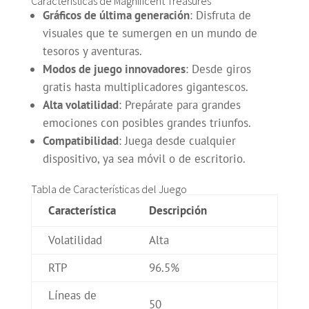
Características de Magnificent Treasures
Gráficos de última generación
: Disfruta de
visuales que te sumergen en un mundo de
tesoros y aventuras.
Modos de juego innovadores
: Desde giros
gratis hasta multiplicadores gigantescos.
Alta volatilidad
: Prepárate para grandes
emociones con posibles grandes triunfos.
Compatibilidad
: Juega desde cualquier
dispositivo, ya sea móvil o de escritorio.
Tabla de Características del Juego
Característica
Descripción
Volatilidad
Alta
RTP
96.5%
Líneas de
50