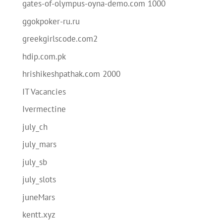
gates-of-olympus-oyna-demo.com 1000
ggokpoker-ru.ru
greekgirlscode.com2
hdip.com.pk
hrishikeshpathak.com 2000
IT Vacancies
Ivermectine
july_ch
july_mars
july_sb
july_slots
juneMars
kentt.xyz