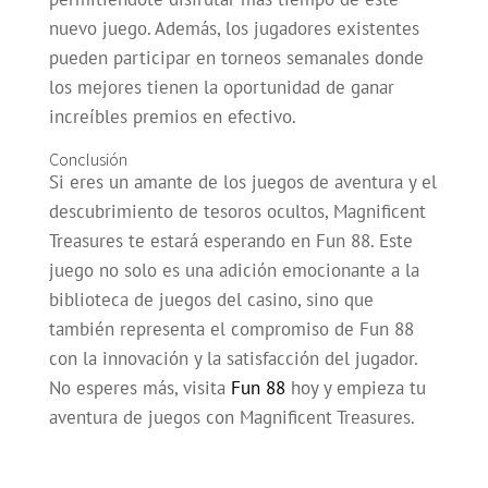
nuevo juego. Además, los jugadores existentes
pueden participar en torneos semanales donde
los mejores tienen la oportunidad de ganar
increíbles premios en efectivo.
Conclusión
Si eres un amante de los juegos de aventura y el
descubrimiento de tesoros ocultos, Magnificent
Treasures te estará esperando en Fun 88. Este
juego no solo es una adición emocionante a la
biblioteca de juegos del casino, sino que
también representa el compromiso de Fun 88
con la innovación y la satisfacción del jugador.
No esperes más, visita
Fun 88
hoy y empieza tu
aventura de juegos con Magnificent Treasures.