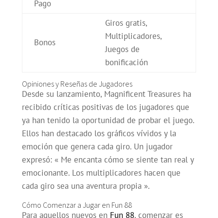
Pago
Giros gratis,
Multiplicadores,
Bonos
Juegos de
bonificación
Opiniones y Reseñas de Jugadores
Desde su lanzamiento, Magnificent Treasures ha
recibido críticas positivas de los jugadores que
ya han tenido la oportunidad de probar el juego.
Ellos han destacado los gráficos vívidos y la
emoción que genera cada giro. Un jugador
expresó: « Me encanta cómo se siente tan real y
emocionante. Los multiplicadores hacen que
cada giro sea una aventura propia ».
Cómo Comenzar a Jugar en Fun 88
Para aquellos nuevos en
Fun 88
, comenzar es