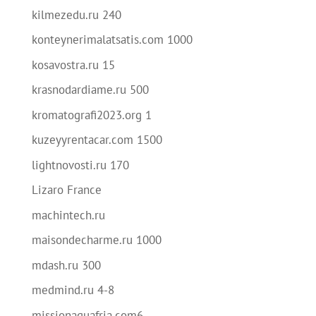
kilmezedu.ru 240
konteynerimalatsatis.com 1000
kosavostra.ru 15
krasnodardiame.ru 500
kromatografi2023.org 1
kuzeyyrentacar.com 1500
lightnovosti.ru 170
Lizaro France
machintech.ru
maisondecharme.ru 1000
mdash.ru 300
medmind.ru 4-8
missionaguafria.com6