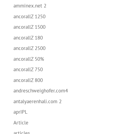
amminex.net 2
ancorallZ 1250
ancorallZ 1500
ancorallZ 180
ancorallZ 2500
ancorallZ 50%
ancorallZ 750
ancorallZ 800
andreschweighofer.com4
antalyaerenhali.com 2
aprIPL
Article
articles