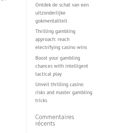
Ontdek de schat van een
uitzonderlijke
gokmentaliteit
Thrilling gambling
approach: reach
electrifying casino wins
Boost your gambling
chances with intelligent
tactical play
Unveil thrilling casino
risks and master gambling
tricks
Commentaires
récents