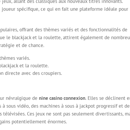
eux, allant des classiques aux nouveaux titres innovants.
 joueur spécifique, ce qui en fait une plateforme idéale pour
pulaires, offrant des thèmes variés et des fonctionnalités de
que le blackjack et la roulette, attirent également de nombre
tratégie et de chance.
 thèmes variés.
lackjack et la roulette.
on directe avec des croupiers.
œur névralgique de
nine casino connexion
. Elles se déclinent 
s à sous vidéo, des machines à sous à jackpot progressif et de
s télévisées. Ces jeux ne sont pas seulement divertissants, m
 gains potentiellement énormes.