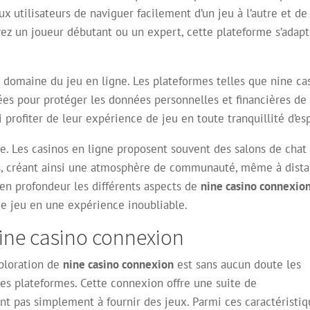
x utilisateurs de naviguer facilement d’un jeu à l’autre et de
ez un joueur débutant ou un expert, cette plateforme s’adapt
le domaine du jeu en ligne. Les plateformes telles que nine ca
s pour protéger les données personnelles et financières de
i profiter de leur expérience de jeu en toute tranquillité d’esp
igée. Les casinos en ligne proposent souvent des salons de chat
es, créant ainsi une atmosphère de communauté, même à dista
 en profondeur les différents aspects de
nine casino connexio
e jeu en une expérience inoubliable.
nine casino connexion
xploration de
nine casino connexion
est sans aucun doute les
res plateformes. Cette connexion offre une suite de
nt pas simplement à fournir des jeux. Parmi ces caractéristiq