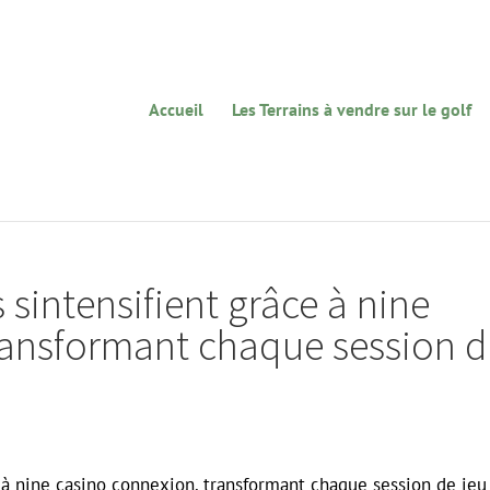
Accueil
Les Terrains à vendre sur le golf
 sintensifient grâce à nine
ransformant chaque session 
e à nine casino connexion, transformant chaque session de jeu