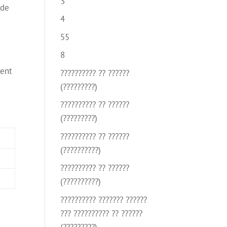
3
 de
4
55
8
,
ment
?????????? ?? ??????
(?????????)
?????????? ?? ??????
(?????????)
?????????? ?? ??????
(??????????)
?????????? ?? ??????
.
(??????????)
?????????? ??????? ??????
??? ?????????? ?? ??????
(?????????)