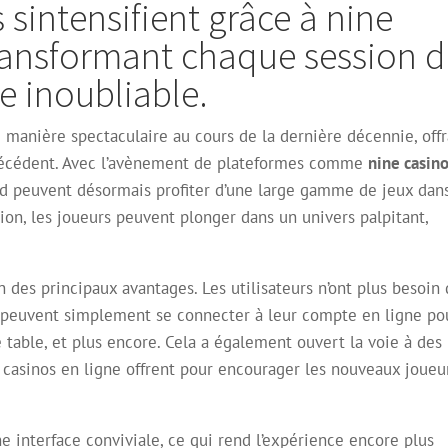
 sintensifient grâce à nine
ransformant chaque session 
e inoubliable.
 manière spectaculaire au cours de la dernière décennie, off
récédent. Avec l’avènement de plateformes comme
nine casin
ard peuvent désormais profiter d’une large gamme de jeux dan
ion, les joueurs peuvent plonger dans un univers palpitant,
un des principaux avantages. Les utilisateurs n’ont plus besoin
ls peuvent simplement se connecter à leur compte en ligne po
 table, et plus encore. Cela a également ouvert la voie à des
s casinos en ligne offrent pour encourager les nouveaux joueu
 interface conviviale, ce qui rend l’expérience encore plus