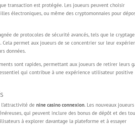
ue transaction est protégée. Les joueurs peuvent choisir
feuilles électroniques, ou même des cryptomonnaies pour dépo
ée de protocoles de sécurité avancés, tels que le cryptage
s. Cela permet aux joueurs de se concentrier sur leur expérie
urs données.
ements sont rapides, permettant aux joueurs de retirer leurs g
essentiel qui contribue à une expérience utilisateur positive 
fs
l’attractivité de
nine casino connexion
. Les nouveaux joueurs
énéreuses, qui peuvent inclure des bonus de dépôt et des tou
tilisateurs à explorer davantage la plateforme et à essayer