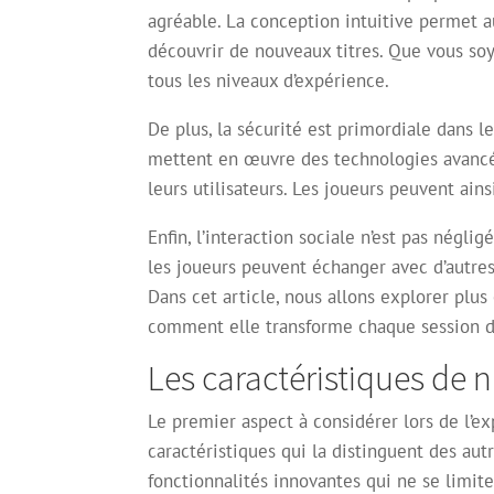
agréable. La conception intuitive permet au
découvrir de nouveaux titres. Que vous soy
tous les niveaux d’expérience.
De plus, la sécurité est primordiale dans 
mettent en œuvre des technologies avancée
leurs utilisateurs. Les joueurs peuvent ains
Enfin, l’interaction sociale n’est pas négl
les joueurs peuvent échanger avec d’autr
Dans cet article, nous allons explorer plus
comment elle transforme chaque session d
Les caractéristiques de 
Le premier aspect à considérer lors de l’e
caractéristiques qui la distinguent des aut
fonctionnalités innovantes qui ne se limite