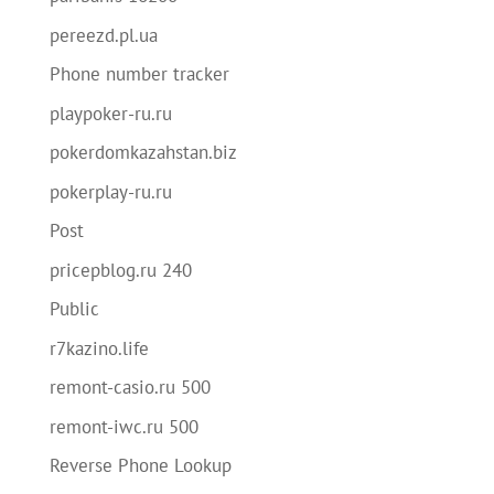
pereezd.pl.ua
Phone number tracker
playpoker-ru.ru
pokerdomkazahstan.biz
pokerplay-ru.ru
Post
pricepblog.ru 240
Public
r7kazino.life
remont-casio.ru 500
remont-iwc.ru 500
Reverse Phone Lookup