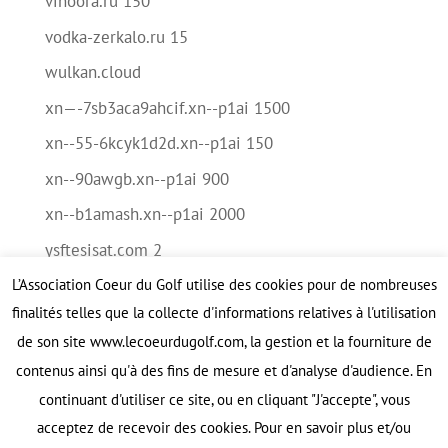
vinoora.ru 150
vodka-zerkalo.ru 15
wulkan.cloud
xn—-7sb3aca9ahcif.xn--p1ai 1500
xn--55-6kcyk1d2d.xn--p1ai 150
xn--90awgb.xn--p1ai 900
xn--b1amash.xn--p1ai 2000
ysftesisat.com 2
L’Association Coeur du Golf utilise des cookies pour de nombreuses
Méta
finalités telles que la collecte d'informations relatives à l'utilisation
Connexion
de son site www.lecoeurdugolf.com, la gestion et la fourniture de
contenus ainsi qu'à des fins de mesure et d'analyse d'audience. En
Flux des publications
continuant d'utiliser ce site, ou en cliquant "J'accepte", vous
Flux des commentaires
acceptez de recevoir des cookies. Pour en savoir plus et/ou
Site de WordPress-FR