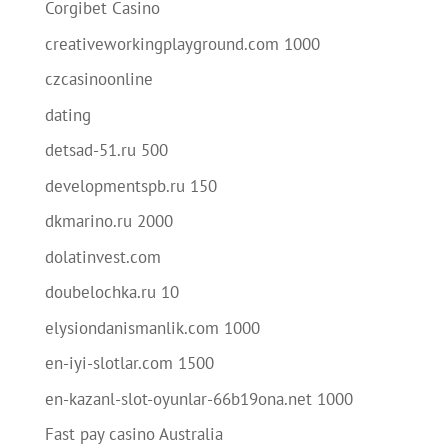
Corgibet Casino
creativeworkingplayground.com 1000
czcasinoonline
dating
detsad-51.ru 500
developmentspb.ru 150
dkmarino.ru 2000
dolatinvest.com
doubelochka.ru 10
elysiondanismanlik.com 1000
en-iyi-slotlar.com 1500
en-kazanl-slot-oyunlar-66b19ona.net 1000
Fast pay casino Australia