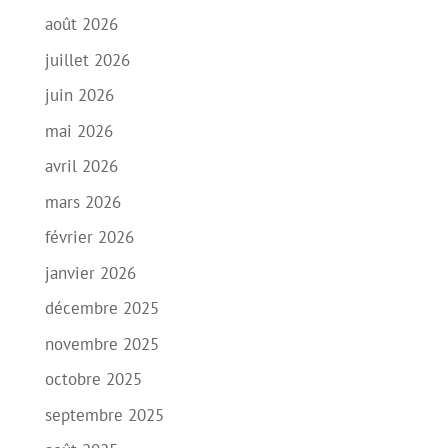
août 2026
juillet 2026
juin 2026
mai 2026
avril 2026
mars 2026
février 2026
janvier 2026
décembre 2025
novembre 2025
octobre 2025
septembre 2025