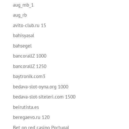
aug_mb_1
aug_rb
avito-club.ru 15
bahisyasal
bahsegel
bancorallZ 1000
bancorallZ 1250
baytronik.com3
bedava-slot-oyna.org 1000
bedava-slot-siteleri.com 1500
beirutista.es
beregaevo.ru 120
Bet on red casino Portugal