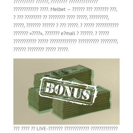
?????????? ??????, ???????? ??????????????
???????????? ????. Melbet — ?????? ??? ??????? ???,
? ??? ???????? ?? ???????? ???? ?????, ?????????,
?????, ??????? ?????? ? ??? ?????. ? ????? ???????????
??????? «????», ??????? e?mail ? ??????. ? ?????
??????????? ????? ????????????? ?????????? ????????,
?????? ???????? ????? ?????.
??? ???? ?? LIVE-??????? ???????????? ?????????????