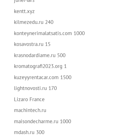
juneMars
kentt.xyz
kilmezedu.ru 240
konteynerimalatsatis.com 1000
kosavostra.ru 15
krasnodardiame.ru 500
kromatografi2023.org 1
kuzeyyrentacar.com 1500
lightnovosti.ru 170
Lizaro France
machintech.ru
maisondecharme.ru 1000
mdash.ru 300