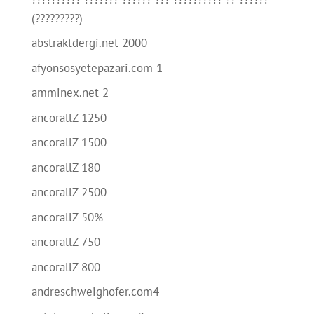
(?????????)
abstraktdergi.net 2000
afyonsosyetepazari.com 1
amminex.net 2
ancorallZ 1250
ancorallZ 1500
ancorallZ 180
ancorallZ 2500
ancorallZ 50%
ancorallZ 750
ancorallZ 800
andreschweighofer.com4