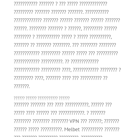
??????????? ??????? ? ??? ????? ?????????????
????????? ??????? ??????? ???????. ???????????
????????????? ??????? ?????? ??????? ?????? ???????
??????. ???????? ??????? ? ??????, ????????? ??????
???????? ? ??????????? ????? ? ????? ??????????,
??????? ?? ??????? ????????. ??? ???????? ????????
???????????? ????????? ?????? ????? ??? ??????????
???????????? ??????????. ?? ?????????????
???????????? ????????? ????, ???????????? ???????? ?
????????? ????, ??????? ???? ??? ?????????? ??
???????.
?????? ?????? ??????????? ??????
??????? ??????? ??? ???? ???????????, ?????? ???
????? ???? ?????? ??? ????????????. ? ???????
???????? ???????? ???????? VPN ??? ??????; ???????
?????? ????? ??????????. Melbet ?????????? ???????