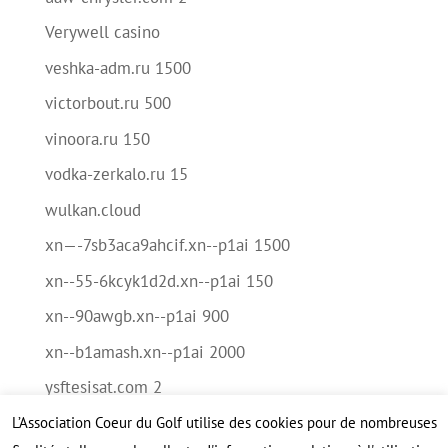
Verywell casino
veshka-adm.ru 1500
victorbout.ru 500
vinoora.ru 150
vodka-zerkalo.ru 15
wulkan.cloud
xn—-7sb3aca9ahcif.xn--p1ai 1500
xn--55-6kcyk1d2d.xn--p1ai 150
xn--90awgb.xn--p1ai 900
xn--b1amash.xn--p1ai 2000
ysftesisat.com 2
L’Association Coeur du Golf utilise des cookies pour de nombreuses
Méta