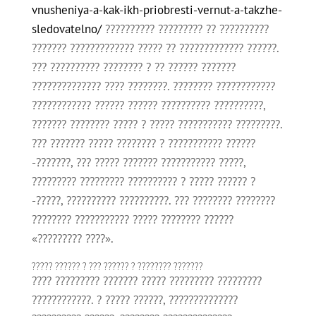
vnusheniya-a-kak-ikh-priobresti-vernut-a-takzhe-
sledovatelno/
?????????? ????????? ?? ??????????
??????? ????????????? ????? ?? ????????????? ??????.
??? ?????????? ???????? ? ?? ?????? ???????
?????????????? ???? ????????. ???????? ????????????
???????????? ?????? ?????? ?????????? ??????????,
??????? ???????? ????? ? ????? ??????????? ?????????.
??? ??????? ????? ???????? ? ??????????? ??????
-???????, ??? ????? ??????? ??????????? ?????,
????????? ????????? ?????????? ? ????? ?????? ?
-?????, ?????????? ??????????. ??? ???????? ????????
???????? ??????????? ????? ???????? ??????
«????????? ????».
????? ?????? ? ??? ?????? ? ???????? ???????
???? ????????? ??????? ????? ????????? ?????????
????????????. ? ????? ??????, ??????????????