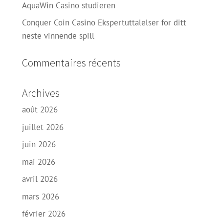
AquaWin Casino studieren
Conquer Coin Casino Ekspertuttalelser for ditt
neste vinnende spill
Commentaires récents
Archives
août 2026
juillet 2026
juin 2026
mai 2026
avril 2026
mars 2026
février 2026