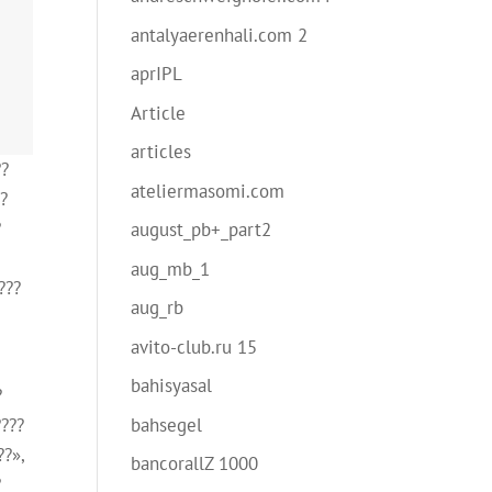
antalyaerenhali.com 2
aprIPL
Article
articles
??
ateliermasomi.com
??
?
august_pb+_part2
?
aug_mb_1
???
aug_rb
avito-club.ru 15
bahisyasal
?
bahsegel
????
??»,
bancorallZ 1000
?