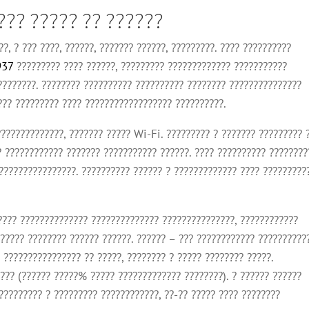
??? ????? ?? ??????
?, ? ??? ????, ??????, ??????? ??????, ?????????. ???? ??????????
937
????????? ???? ??????, ????????? ????????????? ???????????
????????. ???????? ?????????? ?????????? ???????? ???????????????
??? ????????? ???? ?????????????????? ??????????.
?????????????, ??????? ????? Wi-Fi. ????????? ? ??????? ????????? 
? ???????????? ??????? ??????????? ??????. ???? ?????????? ????????
????????????????. ?????????? ?????? ? ????????????? ???? ?????????
???? ?????????????? ?????????????? ???????????????, ????????????
?????? ???????? ?????? ??????. ?????? – ??? ???????????? ??????????
 ???????????????? ?? ?????, ???????? ? ????? ???????? ?????.
??? (?????? ?????% ????? ????????????? ????????). ? ?????? ??????
????????? ? ????????? ????????????, ??-?? ????? ???? ????????