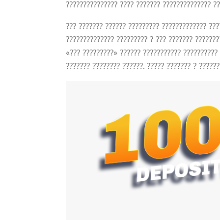
??????????????? ???? ??????? ?????????????? ??
??? ??????? ?????? ????????? ????????????? ???
?????????????? ????????? ? ??? ??????? ???????
«??? ?????????» ?????? ??????????? ?????????? 
??????? ???????? ??????. ????? ??????? ? ??????