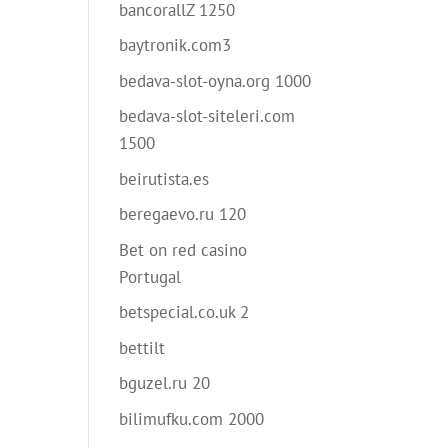
bancorallZ 1250
baytronik.com3
bedava-slot-oyna.org 1000
bedava-slot-siteleri.com
1500
beirutista.es
beregaevo.ru 120
Bet on red casino
Portugal
betspecial.co.uk 2
bettilt
bguzel.ru 20
bilimufku.com 2000