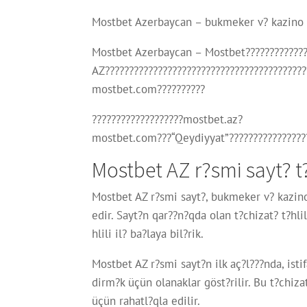
Mostbet Azerbaycan – bukmeker v? kazino ?
Mostbet Azerbaycan – Mostbet?????????????
AZ?????????????????????????????????????????
mostbet.com??????????
???????????????????mostbet.az?
mostbet.com???“Qeydiyyat”?????????????????
Mostbet AZ r?smi sayt? t?
Mostbet AZ r?smi sayt?, bukmeker v? kazi
edir. Sayt?n qar??n?qda olan t?chizat? t?hl
hlili il? ba?laya bil?rik.
Mostbet AZ r?smi sayt?n ilk aç?l???nda, isti
dirm?k üçün olanaklar göst?rilir. Bu t?chizat
üçün rahatl?qla edilir.