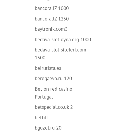
bancorallZ 1000
bancorallZ 1250
baytronik.com3
bedava-slot-oyna.org 1000
bedava-slot-siteleri.com
1500
beirutista.es
beregaevo.ru 120
Bet on red casino
Portugal
betspecial.co.uk 2
bettilt
bguzel.ru 20