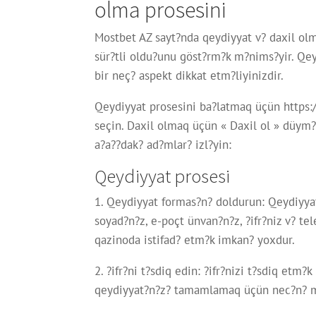
olma prosesini
Mostbet AZ sayt?nda qeydiyyat v? daxil olm
sür?tli oldu?unu göst?rm?k m?nims?yir. Qey
bir neç? aspekt dikkat etm?liyinizdir.
Qeydiyyat prosesini ba?latmaq üçün https:
seçin. Daxil olmaq üçün « Daxil ol » düym
a?a??dak? ad?mlar? izl?yin:
Qeydiyyat prosesi
1. Qeydiyyat formas?n? doldurun: Qeydiyya
soyad?n?z, e-poçt ünvan?n?z, ?ifr?niz v? t
qazinoda istifad? etm?k imkan? yoxdur.
2. ?ifr?ni t?sdiq edin: ?ifr?nizi t?sdiq etm?
qeydiyyat?n?z? tamamlamaq üçün nec?n? m