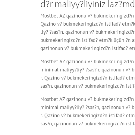
d?r maliyy?liyiniz laz?m
Mostbet AZ qazinonu v? bukmekeringizd?n i
Qazino v? bukmekeringizd?n istifad? etm?k
liy? ?sas?n, qazinonun v? bukmekeringizd?n
bukmekeringizd?n istifad? etm?k üçün ?n az
qazinonun v? bukmekeringizd?n istifad? etm
Mostbet AZ qazinonu v? bukmekeringizd?n i
minimal maliyy?liy? ?sas?n, qazinonun v? b
r. Qazino v? bukmekeringizd?n istifad? etm
sas?n, qazinonun v? bukmekeringizd?n istif
Mostbet AZ qazinonu v? bukmekeringizd?n i
minimal maliyy?liy? ?sas?n, qazinonun v? b
r. Qazino v? bukmekeringizd?n istifad? etm
sas?n, qazinonun v? bukmekeringizd?n istif