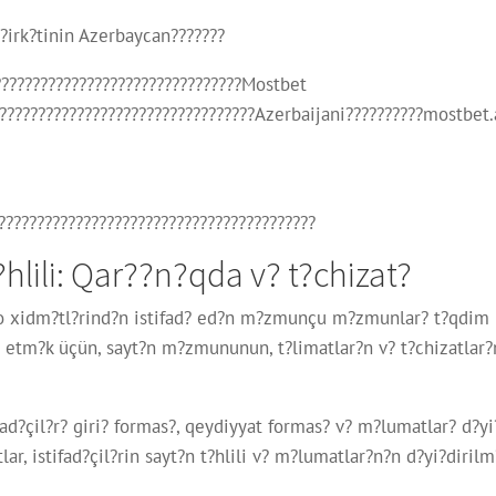
irk?tinin Azerbaycan???????
???????????????????????????????Mostbet
??????????????????????????????????Azerbaijani??????????mostbet.
????????????????????????????????????????
hlili: Qar??n?qda v? t?chizat?
no xidm?tl?rind?n istifad? ed?n m?zmunçu m?zmunlar? t?qdim
il etm?k üçün, sayt?n m?zmununun, t?limatlar?n v? t?chizatlar?
fad?çil?r? giri? formas?, qeydiyyat formas? v? m?lumatlar? d?yi
lar, istifad?çil?rin sayt?n t?hlili v? m?lumatlar?n?n d?yi?dirilm