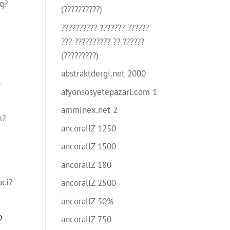
 q?
(??????????)
?????????? ??????? ??????
??? ?????????? ?? ??????
(?????????)
.
abstraktdergi.net 2000
l
afyonsosyetepazari.com 1
amminex.net 2
m?
ancorallZ 1250
ancorallZ 1500
ancorallZ 180
aci?
ancorallZ 2500
ancorallZ 50%
?
ancorallZ 750