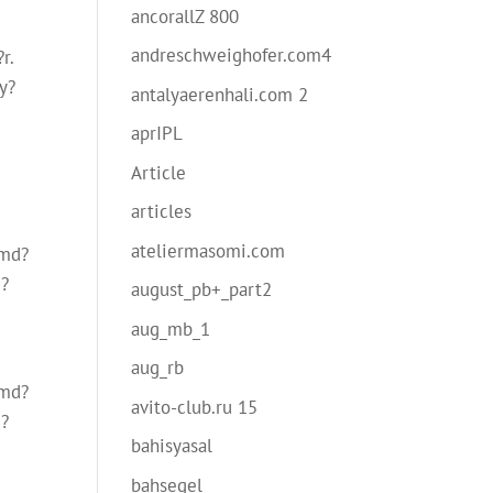
ancorallZ 800
andreschweighofer.com4
r.
y?
antalyaerenhali.com 2
aprIPL
Article
articles
ateliermasomi.com
?md?
 ?
august_pb+_part2
aug_mb_1
aug_rb
?md?
avito-club.ru 15
 ?
bahisyasal
bahsegel