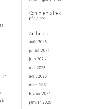
Commentaires
récents
az?
Archives
août 2026
juillet 2026
juin 2026
mai 2026
avril 2026
n t?
mars 2026
février 2026
?
?si
janvier 2026