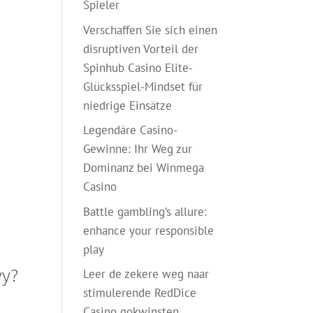
Spieler
Verschaffen Sie sich einen
disruptiven Vorteil der
Spinhub Casino Elite-
Glücksspiel-Mindset für
niedrige Einsätze
Legendäre Casino-
Gewinne: Ihr Weg zur
Dominanz bei Winmega
Casino
Battle gambling’s allure:
enhance your responsible
play
yy?
Leer de zekere weg naar
stimulerende RedDice
Casino gokwinsten