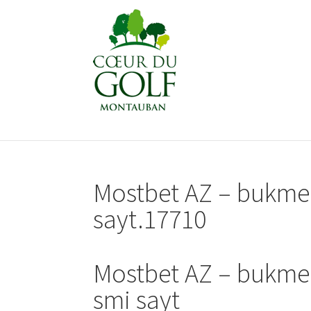
Mostbet AZ – bukmek
sayt.17710
Mostbet AZ – bukmeke
smi sayt