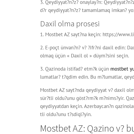
3. Qeydiyyat?n?z? onaylay?n: Qeydiyyat?n?
d?r qeydiyyat?n?z? tamamlamaq imkan? yo
Daxil olma prosesi
1. Mostbet AZ sayt?na keçin: https://www.li
2. E-poçt ünvan?n? v? ?ifr?ni daxil edin: D
olmaq üçün « Daxil ol » düym?sini seçin.
3. Qazinoda istifad? etm?k üçün
mostbet y
lumatlar? t?qdim edin. Bu m?lumatlar, qeyd
Mostbet AZ sayt?nda qeydiyyat v? daxil olm
sür?tli oldu?unu göst?rm?k m?nims?yir. Qa
qeydiyyatdan keçin. Azerbaycan?n qazinola
tli oldu?unu t?sdiql?yin.
Mostbet AZ: Qazino v? b