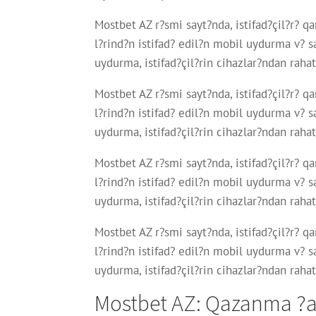
Mostbet AZ r?smi sayt?nda, istifad?çil?r? qar
l?rind?n istifad? edil?n mobil uydurma v? s
uydurma, istifad?çil?rin cihazlar?ndan rahatl
Mostbet AZ r?smi sayt?nda, istifad?çil?r? qar
l?rind?n istifad? edil?n mobil uydurma v? s
uydurma, istifad?çil?rin cihazlar?ndan rahatl
Mostbet AZ r?smi sayt?nda, istifad?çil?r? qar
l?rind?n istifad? edil?n mobil uydurma v? s
uydurma, istifad?çil?rin cihazlar?ndan rahatl
Mostbet AZ r?smi sayt?nda, istifad?çil?r? qar
l?rind?n istifad? edil?n mobil uydurma v? s
uydurma, istifad?çil?rin cihazlar?ndan rahatl
Mostbet AZ: Qazanma ?an