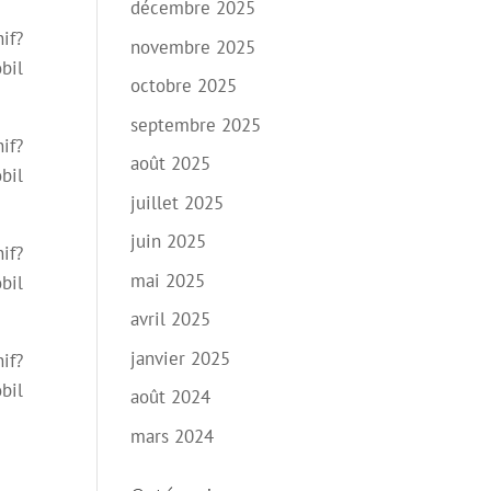
décembre 2025
hif?
novembre 2025
bil
octobre 2025
septembre 2025
hif?
août 2025
bil
juillet 2025
juin 2025
hif?
mai 2025
bil
avril 2025
janvier 2025
hif?
bil
août 2024
mars 2024