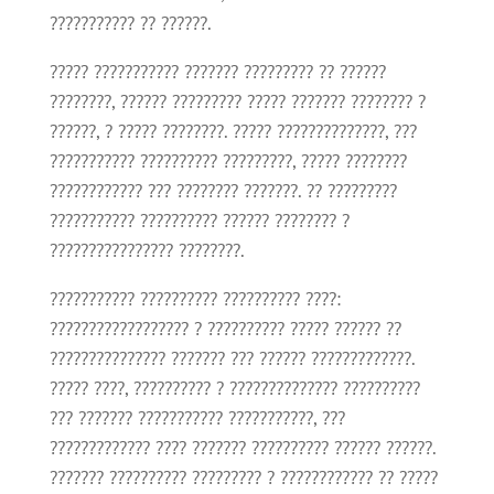
??????????? ?? ??????.
????? ??????????? ??????? ????????? ?? ??????
????????, ?????? ????????? ????? ??????? ???????? ?
??????, ? ????? ????????. ????? ??????????????, ???
??????????? ?????????? ?????????, ????? ????????
???????????? ??? ???????? ???????. ?? ?????????
??????????? ?????????? ?????? ???????? ?
???????????????? ????????.
??????????? ?????????? ?????????? ????:
?????????????????? ? ?????????? ????? ?????? ??
??????????????? ??????? ??? ?????? ?????????????.
????? ????, ?????????? ? ?????????????? ??????????
??? ??????? ??????????? ???????????, ???
????????????? ???? ??????? ?????????? ?????? ??????.
??????? ?????????? ????????? ? ???????????? ?? ?????