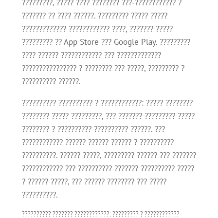
?????????, ????? ???? ???????? ???-???????????? ?
??????? ?? ???? ??????. ????????? ????? ?????
????????????? ???????????? ????, ??????? ?????
????????? ?? App Store ??? Google Play. ?????????
???? ?????? ???????????? ??? ?????????????
???????????????? ? ???????? ??? ?????, ????????? ?
?????????? ??????.
?????????? ?????????? ? ????????????: ????? ????????
???????? ????? ?????????, ??? ??????? ????????? ?????
???????? ? ?????????? ?????????? ??????. ???
???????????? ?????? ?????? ?????? ? ??????????
??????????. ?????? ?????, ????????? ?????? ??? ???????
???????????? ??? ?????????? ??????? ?????????? ?????
? ?????? ?????, ??? ?????? ???????? ??? ?????
??????????.
?????????? ??????? ????????????: ????????? ? ????????????