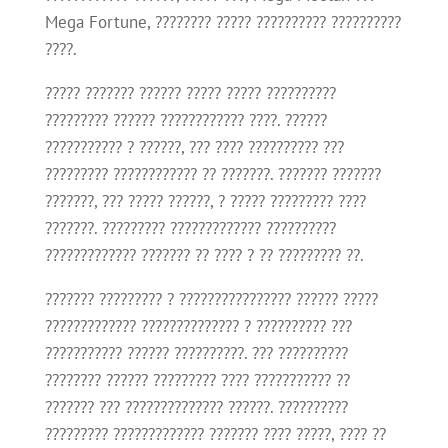
Mega Fortune, ???????? ????? ?????????? ??????????
????.
????? ??????? ?????? ????? ????? ??????????
????????? ?????? ???????????? ????. ??????
??????????? ? ??????, ??? ???? ?????????? ???
????????? ???????????? ?? ???????. ??????? ???????
???????, ??? ????? ??????, ? ????? ????????? ????
???????. ????????? ????????????? ??????????
????????????? ??????? ?? ???? ? ?? ????????? ??.
??????? ????????? ? ???????????????? ?????? ?????
????????????? ?????????????? ? ?????????? ???
??????????? ?????? ??????????. ??? ??????????
???????? ?????? ????????? ???? ??????????? ??
??????? ??? ?????????????? ??????. ??????????
????????? ????????????? ??????? ???? ?????, ???? ??