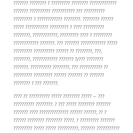
??????? ???????? ? ????????? ???????? ?????????????
??????? ?????????? ??????????? ??? ??????????
????????? ? ???????????? ????????. ???????? ??????
????? ??????????? ????????? ? ???? ??????????
????????, ????????????, ????????? ???? ? ?????????
???????????? ???????. ??? ??????? ???????????? ?????
????????? ?????????? ?????? ?? ????????, ???,
????????, ???????????? ??????? ?/??? ????????
???????. ?????????? ????????, ??? ??????????? ??
????????? ????????? ?????? ??????? ?? ???????
???????? ? ??? ???????.
???? ?? ?????????? ????? ???????? ????? — ???
?????????? ????????. ? ??? ????? ???????? ???????
??????? ???? ?????????????? ?????? ??????, ?? ?
?????? ???????? ???????? ?????. ? ????????? ???????
????????? ????? ????? ??????????, ??????? ???????????