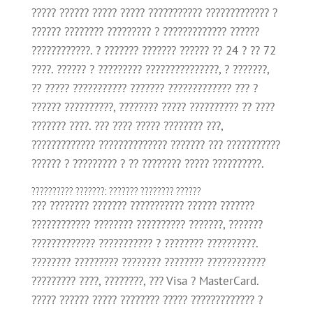
????? ?????? ????? ????? ??????????? ????????????? ?
?????? ???????? ????????? ? ????????????? ??????
????????????. ? ??????? ??????? ?????? ?? 24 ? ?? 72
????. ?????? ? ????????? ???????????????, ? ???????,
?? ????? ??????????? ??????? ????????????? ??? ?
?????? ??????????, ???????? ????? ?????????? ?? ????
??????? ????. ??? ???? ????? ???????? ???,
????????????? ?????????????? ??????? ??? ???????????
?????? ? ????????? ? ?? ???????? ????? ??????????.
?????????? ???????: ??????? ???????? ??????
??? ???????? ??????? ??????????? ?????? ???????
???????????? ???????? ?????????? ???????, ???????
????????????? ??????????? ? ???????? ??????????.
???????? ????????? ???????? ???????? ????????????
????????? ????, ????????, ??? Visa ? MasterCard.
????? ?????? ????? ???????? ????? ????????????? ?