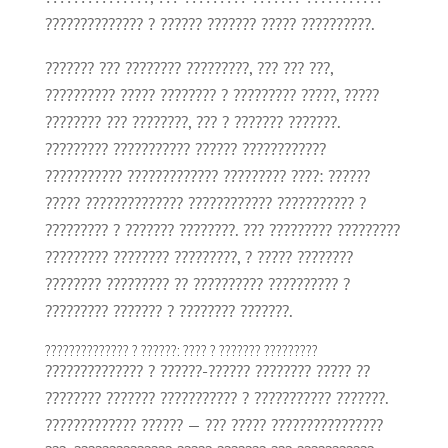
?????????????? ? ?????? ??????? ????? ??????????.
??????? ??? ???????? ?????????, ??? ??? ???,
?????????? ????? ???????? ? ????????? ?????, ?????
???????? ??? ????????, ??? ? ??????? ???????.
????????? ??????????? ?????? ????????????
??????????? ????????????? ????????? ????: ??????
????? ?????????????? ???????????? ??????????? ?
????????? ? ??????? ????????. ??? ????????? ?????????
????????? ???????? ?????????, ? ????? ????????
???????? ????????? ?? ?????????? ?????????? ?
????????? ??????? ? ???????? ???????.
?????????????? ? ??????: ???? ? ??????? ?????????
?????????????? ? ??????-?????? ???????? ????? ??
???????? ??????? ??????????? ? ??????????? ???????.
????????????? ?????? — ??? ????? ????????????????