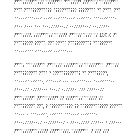
?????????????? ???????? ???????? ??????? ?????????
???? ????????????? ??????????? ???????? ?? ????, ???
????????????? ???? ?????????? ??????? ???????????
???? ???? ??? ???????????? ?????????? ????????.
????????, ????????? ??????-?????? ???? ?? 100% ??
????????? ?????, ??? ????? ??????????? ?????????
????????? ???????? ?????????.
????? ????????? ??????? ????????? ?????????. ??????
??????????? ???? ? ????????????? ?? ?????????,
??????? ??????, ??????? ??? ?????????? ??????????
??????? ???????? ????? ???????. ??? ????????
?????????? ?????????? ?? ???????? ?????? ??
?????????? ???, ? ??????????? ?? ????????????? ??????.
????? ? ????????, ?????? ??????? ????????
????????????? ?????????? ? ????????? ?????? ? ??????
???????????????? ?????????, ????????, ? ??? ???