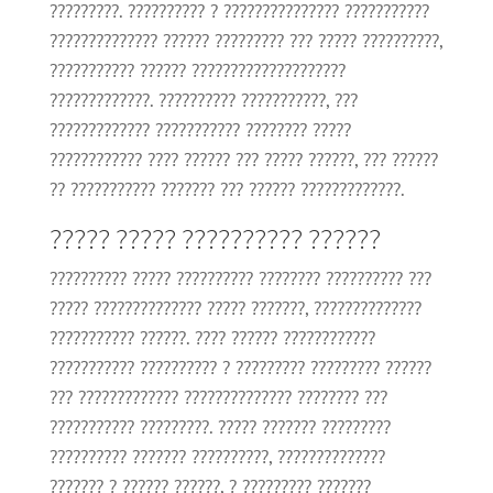
?????????. ?????????? ? ??????????????? ???????????
?????????????? ?????? ????????? ??? ????? ??????????,
??????????? ?????? ????????????????????
?????????????. ?????????? ???????????, ???
????????????? ??????????? ???????? ?????
???????????? ???? ?????? ??? ????? ??????, ??? ??????
?? ??????????? ??????? ??? ?????? ?????????????.
????? ????? ?????????? ??????
?????????? ????? ?????????? ???????? ?????????? ???
????? ?????????????? ????? ???????, ??????????????
??????????? ??????. ???? ?????? ????????????
??????????? ?????????? ? ????????? ????????? ??????
??? ????????????? ?????????????? ???????? ???
??????????? ?????????. ????? ??????? ?????????
?????????? ??????? ??????????, ??????????????
??????? ? ?????? ??????, ? ????????? ???????