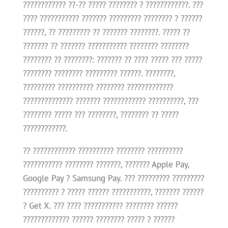
???????????? ??-?? ????? ???????? ? ????????????. ???
???? ??????????? ??????? ????????? ???????? ? ??????
??????, ?? ????????? ?? ??????? ????????. ????? ??
??????? ?? ??????? ??????????? ???????? ????????
???????? ?? ????????: ??????? ?? ???? ????? ??? ?????
???????? ???????? ????????? ??????. ????????,
????????? ?????????? ???????? ?????????????
?????????????? ??????? ???????????? ??????????, ???
???????? ????? ??? ????????, ???????? ?? ?????
????????????.
?? ???????????? ?????????? ???????? ??????????
??????????? ???????? ???????, ??????? Apple Pay,
Google Pay ? Samsung Pay. ??? ????????? ?????????
?????????? ? ????? ?????? ???????????, ??????? ??????
? Get X. ??? ???? ??????????? ???????? ??????
????????????? ?????? ???????? ????? ? ??????