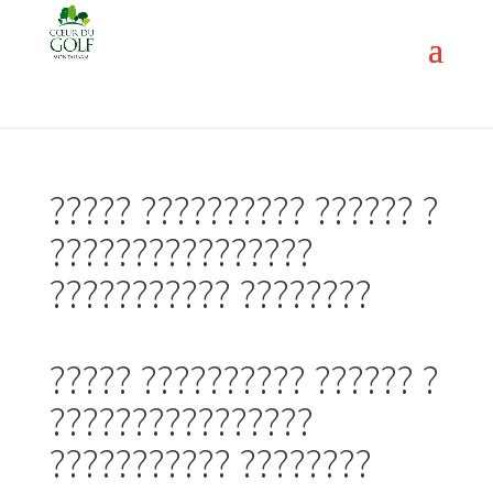
????? ?????????? ?????? ?
????????????????
??????????? ????????
????? ?????????? ?????? ?
????????????????
??????????? ????????