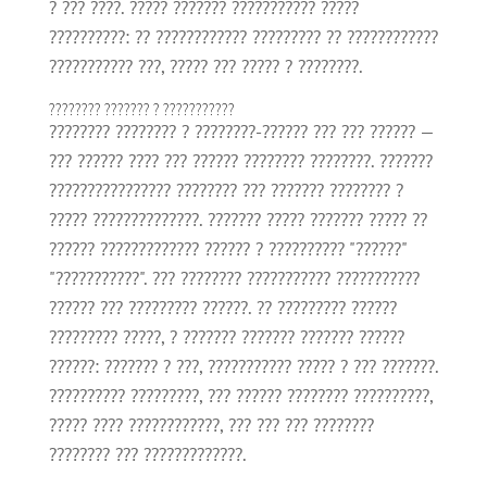
? ??? ????. ????? ??????? ??????????? ?????
??????????: ?? ???????????? ????????? ?? ????????????
??????????? ???, ????? ??? ????? ? ????????.
???????? ??????? ? ???????????
???????? ???????? ? ????????-?????? ??? ??? ?????? —
??? ?????? ???? ??? ?????? ???????? ????????. ???????
???????????????? ???????? ??? ??????? ???????? ?
????? ??????????????. ??????? ????? ??????? ????? ??
?????? ????????????? ?????? ? ?????????? "??????"
"???????????". ??? ???????? ??????????? ???????????
?????? ??? ????????? ??????. ?? ????????? ??????
????????? ?????, ? ??????? ??????? ??????? ??????
??????: ??????? ? ???, ??????????? ????? ? ??? ???????.
?????????? ?????????, ??? ?????? ???????? ??????????,
????? ???? ????????????, ??? ??? ??? ????????
???????? ??? ?????????????.