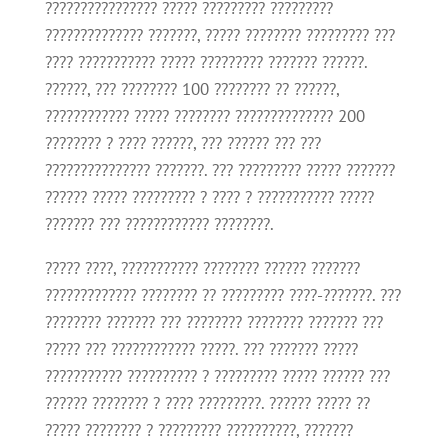
???????????????? ????? ????????? ?????????
?????????????? ???????, ????? ???????? ????????? ???
???? ??????????? ????? ????????? ??????? ??????.
??????, ??? ???????? 100 ???????? ?? ??????,
???????????? ????? ???????? ?????????????? 200
???????? ? ???? ??????, ??? ?????? ??? ???
??????????????? ???????. ??? ????????? ????? ???????
?????? ????? ????????? ? ???? ? ??????????? ?????
??????? ??? ???????????? ????????.
????? ????, ??????????? ???????? ?????? ???????
????????????? ???????? ?? ????????? ????-???????. ???
???????? ??????? ??? ???????? ???????? ??????? ???
????? ??? ???????????? ?????. ??? ??????? ?????
??????????? ?????????? ? ????????? ????? ?????? ???
?????? ???????? ? ???? ?????????. ?????? ????? ??
????? ???????? ? ????????? ??????????, ???????