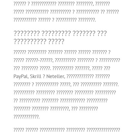
?????? ? ???????????? ???????? ????????, ???????
????? ??????????? ?????????? ? ??????????? ?? ??????
??????????? ?????? ? ?????????? ????????.
???????? ????????? ??????? ???
?????????? ?????
?????? ????????? ??????? ?????? ?????? ??????? ?
????? ??????-??????, ?????????? ???????? ? ??????????
??? ???????? ?????. ?????????? ???????, ????? ???
PayPal, Skrill ? Neteller, ????????????? ???????
???????? ? ??????????? ?????, ??? ?????????? ???????.
?????????? ????????? ???????? ????????? ??????????
?? ?????????? ???????? ???????????? ??????????
???????? ???????? ?????????, ??? ?????????
????????????.
????? ?????? ???????????? ????????? ????????????????