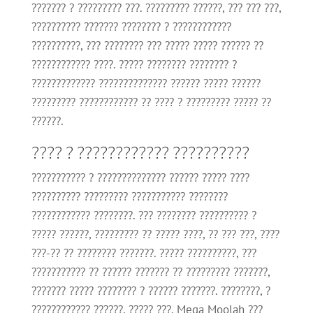
??????? ? ????????? ???. ????????? ??????, ??? ??? ???,
?????????? ??????? ???????? ? ????????????
??????????, ??? ???????? ??? ????? ????? ?????? ??
???????????? ????. ????? ???????? ???????? ?
????????????? ?????????????? ?????? ????? ??????
????????? ???????????? ?? ???? ? ????????? ????? ??
??????.
???? ? ???????????? ??????????
??????????? ? ?????????????? ?????? ????? ????
?????????? ????????? ??????????? ????????
???????????? ????????. ??? ???????? ?????????? ?
????? ??????, ????????? ?? ????? ????, ?? ??? ???, ????
???-?? ?? ???????? ???????. ????? ??????????, ???
??????????? ?? ?????? ??????? ?? ????????? ???????,
??????? ????? ???????? ? ?????? ???????. ????????, ?
???????????? ??????, ????? ???, Mega Moolah ???