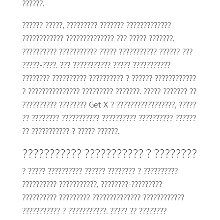
??????.
?????? ?????, ????????? ??????? ?????????????
???????????? ?????????????? ??? ????? ???????,
?????????? ??????????? ????? ??????????? ?????? ???
?????-????. ??? ??????????? ????? ???????????
???????? ?????????? ?????????? ? ?????? ????????????
? ??????????????? ????????? ???????. ????? ??????? ??
?????????? ???????? Get X ? ?????????????????, ?????
?? ???????? ??????????? ?????????? ?????????? ??????
?? ??????????? ? ????? ??????.
??????????? ??????????? ? ????????
? ????? ?????????? ?????? ???????? ? ??????????
?????????? ???????????, ????????-?????????
?????????? ????????? ?????????????? ????????????
??????????? ? ???????????. ????? ?? ????????