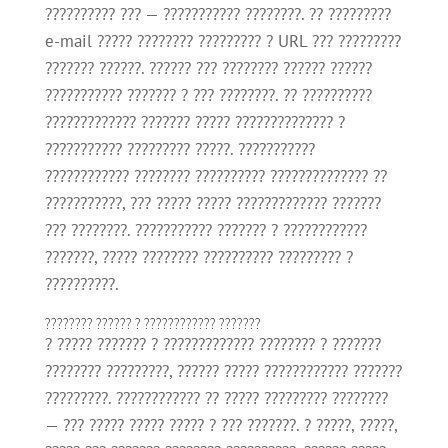
?????????? ??? — ??????????? ????????. ?? ?????????
e-mail ????? ???????? ????????? ? URL ??? ?????????
??????? ??????. ?????? ??? ???????? ?????? ??????
??????????? ??????? ? ??? ????????. ?? ??????????
????????????? ??????? ????? ?????????????? ?
??????????? ????????? ?????. ???????????
???????????? ???????? ?????????? ?????????????? ??
???????????, ??? ????? ????? ????????????? ???????
??? ????????. ??????????? ??????? ? ????????????
???????, ????? ???????? ?????????? ????????? ?
??????????.
???????? ?????? ? ???????????? ???????
? ????? ??????? ? ????????????? ???????? ? ???????
???????? ?????????, ?????? ????? ???????????? ???????
?????????. ???????????? ?? ????? ????????? ????????
— ??? ????? ????? ????? ? ??? ???????. ? ?????, ?????,