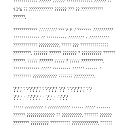
???????????? ??????-?????? ????????????? ?????? ??
10% ?? ???????????? ?????? ??? ?? ???????????
??????.
???????????? ????????? ??? VIP ? ??????? ??????????
????????????? ?? ?????????? ???????? ? ??????????
???????????? ??????????, ????? ??? ??????????????
?????????, ??????? ?????? ??????? ? ?????????? ??????
??????. ????? ??????? ????? ? ????? ???????????,
????????????? ????? ????????? ?????? ?????? ?
????????? ???????????? ??????? ??????????.
?????????????? ?? ????????
?????????? ???????
????? ????????? ? ??????????? ?????? ????? ???????
?????? ?????????????? ?? ??????????, ??????? ??????
???????? ????????? ?????????? ?????????????. ??????