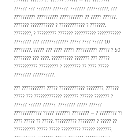
??????? ?????? ?? ?????? ?????? — ??? ????????
?????? ??? ??????? ???????. ??????? ??????????, ???
?????????? ?????????? ??????????? ?? ????? ??????,
??????? ??????????? ? ???????????? ? ???????.
????????, ? ????????? ??????? ?????????? ???????????
???????? ??? ????????????? ????? ???? ????? 10
????????, ????? ??? ???? ????? ?????????? ????? ? 50
???????? ??? ????. ?????????? ??????? ??? ?????
??????????? ????????? ? ???????? ?? ???? ?????
???????? ??????????.
??? ??????????? ????? ???????????? ????????, ??????
????? ??? ????????????? ??????? ?????? ??????? ?
?????? ?????? ??????. ???????? ????? ??????
????????????? ????? ??????? ???????? — ? ???????? ??
???? ????? ?? ?????. ?????????? ???????? ? ????? ??
?????????? ????? ????? ????????? ?????? ???????,