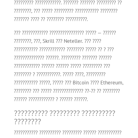
????????? ????????????. ??????? ??????? ????????? ??
????????, ??? ????? ????????? ??????????? ????????
??????? ???? ?? ???????? ??????????.
??? ???????????? ???????????????? ????? — ??????
????????, ???, Skrill ??? Neteller. ??? ????
??????????? ???????????? ???????? ????? ?? ? ???
?????????????? ??????. ????????? ??????? ??????
???????????? ?????? ?????? ????? ????????? ???
???????? ? ???????????. ????? ????, ?????????
??????????? ?????, ????? ??? Bitcoin ???? Ethereum,
???????? ??? ????? ?????????????? ??-?? ?? ????????
?????? ???????????? ? ?????? ??????.
?????????? ????????? ??????????
????????
??????????? ?????????? ????????? ?????? ???????????