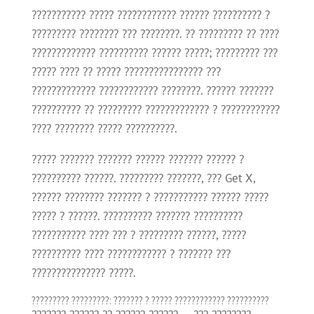
??????????? ????? ???????????? ?????? ?????????? ?
????????? ???????? ??? ????????. ?? ????????? ?? ????
????????????? ?????????? ?????? ?????; ????????? ???
????? ???? ?? ????? ???????????????? ???
????????????? ???????????? ????????. ?????? ???????
?????????? ?? ????????? ????????????? ? ????????????
???? ???????? ????? ??????????.
????? ??????? ??????? ?????? ??????? ?????? ?
?????????? ??????. ????????? ???????, ??? Get X,
?????? ???????? ??????? ? ??????????? ?????? ?????
????? ? ??????. ?????????? ??????? ??????????
??????????? ???? ??? ? ????????? ??????, ?????
?????????? ???? ???????????? ? ??????? ???
??????????????? ?????.
????????? ?????????: ??????? ? ????? ???????????? ??????????