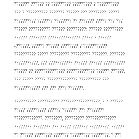
??????? ?????? ?? ????????? ????????? ? ??????????
??? ? ?????????? ??????? ?????? ??? ????????. ?????
?????????? ??????? ???????? ?? ??????? ????? ??? ???
?????? ?????????? ?????? ?????????: ?????? ?????????
?????? ???????? ??????????????? ????? ? ??????
-??????, ?????? ?????? ???????? ? ???????????
?????????? ????? ????????? ????????? ???????. ???????
???????????, ??? ??????????? ??????-?????? ??????????
?????? ?? ?????????????? ????????????? ?????? ??????,
??? ????? ????? ?????????????? ?????????? ???
???????????? ??? ??? ???? ???????.
?????????? ?????????? ??????????????????, ? ? ??????
????? ????????? ?????? ??????? ??? ????????
?????????????. ????????, ????????? ??????????????
???????? ???????? ??? ????? ??????? ?????????. ??????
?? ?????? ???????? ??????? ????????? ????????, ? ???