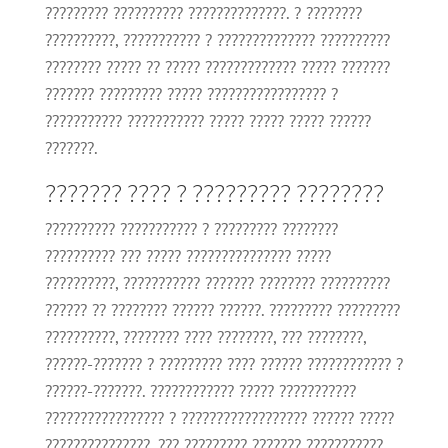
????????? ?????????? ??????????????. ? ????????
??????????, ??????????? ? ?????????????? ??????????
???????? ????? ?? ????? ????????????? ????? ???????
??????? ????????? ????? ????????????????? ?
??????????? ??????????? ????? ????? ????? ??????
???????.
??????? ???? ? ????????? ????????
?????????? ??????????? ? ????????? ????????
?????????? ??? ????? ??????????????? ?????
??????????, ??????????? ??????? ???????? ??????????
?????? ?? ???????? ?????? ??????. ????????? ?????????
??????????, ???????? ???? ????????, ??? ????????,
??????-??????? ? ????????? ???? ?????? ???????????? ?
??????-???????. ???????????? ????? ???????????
????????????????? ? ?????????????????? ?????? ?????
???????????????, ??? ????????? ??????? ???????????