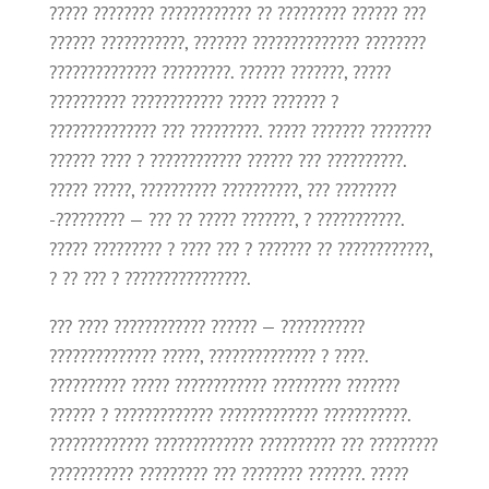
????? ???????? ???????????? ?? ????????? ?????? ???
?????? ???????????, ??????? ?????????????? ????????
?????????????? ?????????. ?????? ???????, ?????
?????????? ???????????? ????? ??????? ?
?????????????? ??? ?????????. ????? ??????? ????????
?????? ???? ? ???????????? ?????? ??? ??????????.
????? ?????, ?????????? ??????????, ??? ????????
-????????? — ??? ?? ????? ???????, ? ???????????.
????? ????????? ? ???? ??? ? ??????? ?? ????????????,
? ?? ??? ? ????????????????.
??? ???? ???????????? ?????? — ???????????
?????????????? ?????, ?????????????? ? ????.
?????????? ????? ???????????? ????????? ???????
?????? ? ????????????? ????????????? ???????????.
????????????? ????????????? ?????????? ??? ?????????
??????????? ????????? ??? ???????? ???????. ?????