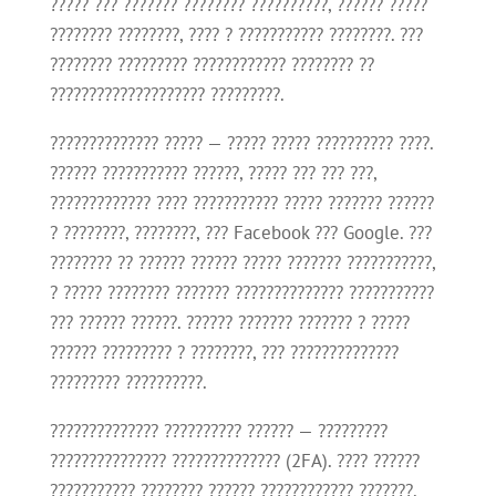
????? ??? ??????? ???????? ??????????, ?????? ?????
???????? ????????, ???? ? ??????????? ????????. ???
???????? ????????? ???????????? ???????? ??
???????????????????? ?????????.
?????????????? ????? — ????? ????? ?????????? ????.
?????? ??????????? ??????, ????? ??? ??? ???,
????????????? ???? ??????????? ????? ??????? ??????
? ????????, ????????, ??? Facebook ??? Google. ???
???????? ?? ?????? ?????? ????? ??????? ???????????,
? ????? ???????? ??????? ?????????????? ???????????
??? ?????? ??????. ?????? ??????? ??????? ? ?????
?????? ????????? ? ????????, ??? ??????????????
????????? ??????????.
?????????????? ?????????? ?????? — ?????????
??????????????? ?????????????? (2FA). ???? ??????
??????????? ???????? ?????? ???????????? ???????.