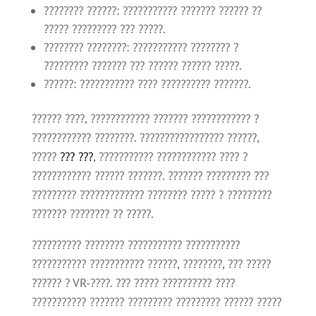
???????? ??????: ??????????? ??????? ?????? ??
????? ????????? ??? ?????.
???????? ????????: ??????????? ???????? ?
????????? ??????? ??? ?????? ?????? ?????.
??????: ??????????? ???? ?????????? ???????.
?????? ????, ???????????? ??????? ???????????? ?
???????????? ????????. ????????????????? ??????,
?????
??? ???
, ??????????? ???????????? ???? ?
???????????? ?????? ???????. ??????? ????????? ???
????????? ????????????? ???????? ????? ? ?????????
??????? ???????? ?? ?????.
?????????? ???????? ??????????? ???????????
??????????? ??????????? ??????, ????????, ??? ?????
?????? ? VR-????. ??? ????? ?????????? ????
??????????? ??????? ????????? ????????? ?????? ?????