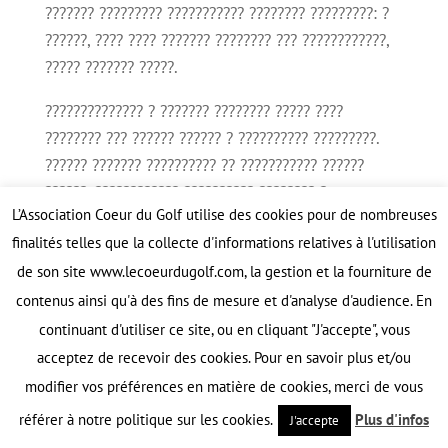
??????? ????????? ??????????? ???????? ?????????: ?
??????, ???? ???? ??????? ???????? ??? ????????????,
????? ??????? ?????.
?????????????? ? ??????? ???????? ????? ????
???????? ??? ?????? ?????? ? ?????????? ?????????.
?????? ??????? ?????????? ?? ??????????? ??????
??????. ???????????? ?????????? ???????? ?
L’Association Coeur du Golf utilise des cookies pour de nombreuses
????????????? ?????????? ? ?????????? ??????????
finalités telles que la collecte d'informations relatives à l'utilisation
?????? ???????? ???????? ?????????????
de son site www.lecoeurdugolf.com, la gestion et la fourniture de
?????????????.
contenus ainsi qu'à des fins de mesure et d'analyse d'audience. En
?????????????????? ?????????? ? ??????????? ????????????
??????
continuant d'utiliser ce site, ou en cliquant "J'accepte", vous
?????? ????????-????????? ????? ???????? ???????? ?
acceptez de recevoir des cookies. Pour en savoir plus et/ou
?????????? ????????, ?? ??????????? ?????????? ?
modifier vos préférences en matière de cookies, merci de vous
?????? ???????? ???????? ?????????? ?????????? ???
référer à notre politique sur les cookies.
Plus d'infos
J'accepte
?? ???????????? ????????????????. ?????? ??????? ????