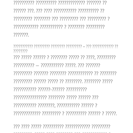
?????????? ?????????? ????????????? ??????? ??
?????? ???. ??? ???? ??????????? ?????????? ??
????????? ???????? ??? ????????? ??? ????????? ?
???????????? ??????????? ? ???????? ?????????
???????.
??????????? ????????? ???????? ????????? – ??? ???????????? ??
????????
??? ????? ?????? ? ???????? ????? ?? ????, ?????????
?????????? — ??????????? ?????. ??? ???????
????????? ??????? ???????? ???????????? ?? ????????
????????? ?????? ????? ?? ????????. ???????? ?????
??????????? ??????-?????? ??????????
???????????????? ???????? ????? ?????? ???
??????????? ????????, ??????????? ?????? ?
????????????? ????????? ? ?????????? ?????? ? ?????.
??? ???? ????? ?????????? ???????????? ?????????