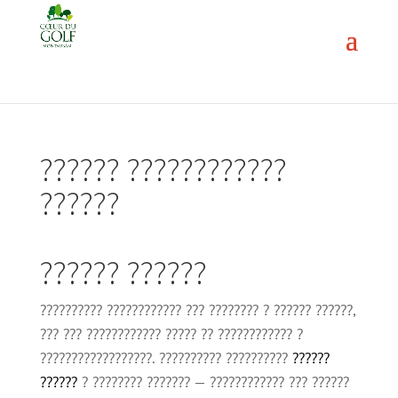
?????? ????????????
??????
?????? ??????
?????????? ???????????? ??? ???????? ? ?????? ??????,
??? ??? ???????????? ????? ?? ???????????? ?
??????????????????. ?????????? ??????????
??????
??????
? ???????? ??????? — ???????????? ??? ??????