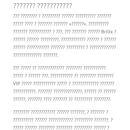
??????? ???????????
??? ???????? ? ????????? ?????? ?????????? ???????
????? ???? ? ??????? ??????? «??????». ??????????
??????? ??????????? ? ???, ??? ??????? ?????? Brillx ?
?????? ?????? ?????????. ???????????? ?????? ? ??????
?????? ??????????? ??????? ????????? ? ?????????????
?????????????? ???????.
??? ????? ?? ????????????? ???????? ???????????
????? ? ?????? ???. ??????????? ?? ???????? ????????
VIP ????? ??????????? ????? ? ????????????? ???????
???????????. ??????? ??????????????, ?????? ?? ??????
??????, ??????? ???? ??????? ?? ????????? ????????.
???????? ???????????? ?????? ???????, ? ??????? ?
?????????? ?????? ???????????? ????????? ???????. ?
????? ?????? ???????? ???????? ????????? ?????? ?