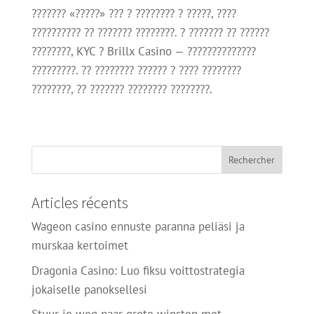
??????? «?????» ??? ? ???????? ? ?????, ????
?????????? ?? ??????? ????????. ? ??????? ?? ??????
????????, KYC ? Brillx Casino — ??????????????
?????????. ?? ???????? ?????? ? ???? ????????
????????, ?? ??????? ???????? ????????.
Articles récents
Wageon casino ennuste paranna peliäsi ja
murskaa kertoimet
Dragonia Casino: Luo fiksu voittostrategia
jokaiselle panoksellesi