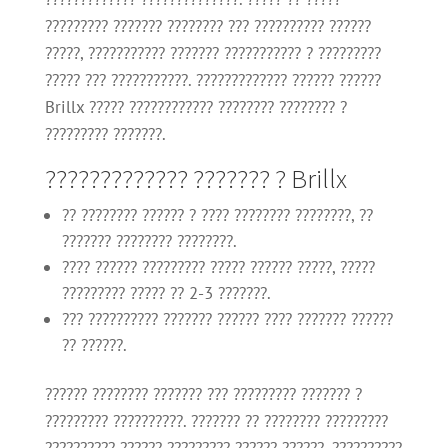
????????? ??????? ???????? ??? ?????????? ??????
?????, ??????????? ??????? ??????????? ? ?????????
????? ??? ???????????. ????????????? ?????? ??????
Brillx ????? ???????????? ???????? ???????? ?
????????? ???????.
????????????? ??????? ? Brillx
?? ???????? ?????? ? ???? ???????? ????????, ??
??????? ???????? ????????.
???? ?????? ????????? ????? ?????? ?????, ?????
????????? ????? ?? 2-3 ???????.
??? ?????????? ??????? ?????? ???? ??????? ??????
?? ??????.
?????? ???????? ??????? ??? ????????? ??????? ?
????????? ??????????. ??????? ?? ???????? ?????????