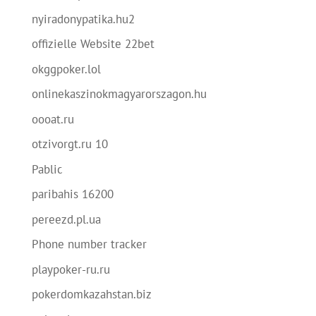
nyiradonypatika.hu2
offizielle Website 22bet
okggpoker.lol
onlinekaszinokmagyarorszagon.hu
oooat.ru
otzivorgt.ru 10
Pablic
paribahis 16200
pereezd.pl.ua
Phone number tracker
playpoker-ru.ru
pokerdomkazahstan.biz