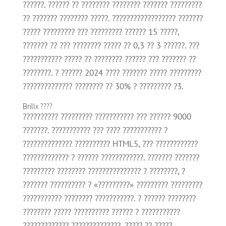
??????. ?????? ?? ???????? ???????? ??????? ?????????
?? ??????? ???????? ?????. ?????????????????? ???????
????? ????????? ??? ????????? ?????? 15 ?????,
??????? ?? ??? ???????? ????? ?? 0,3 ?? 3 ??????. ???
??????????? ????? ?? ???????? ?????? ??? ??????? ??
????????. ? ?????? 2024 ???? ??????? ????? ?????????
?????????????? ???????? ?? 30% ? ????????? ?3.
Brillx ????
?????????? ????????? ??????????? ??? ?????? 9000
???????. ??????????? ??? ???? ??????????? ?
?????????????? ?????????? HTML5, ??? ????????????
????????????? ? ?????? ????????????. ??????? ???????
????????? ???????? ??????????????? ? ????????, ?
??????? ?????????? ? «?????????» ????????? ?????????
??????????? ???????? ???????????. ? ?????? ????????
???????? ????? ?????????? ?????? ? ???????????
????????????? ??????????????. ????? ?? ?????