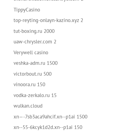
TippyCasino
top-reyting-onlayn-kazino.xyz 2
tut-boxing.ru 2000
uaw-chrysler.com 2
Verywell casino
veshka-adm.ru 1500
victorbout.ru 500
vinoora.ru 150
vodka-zerkalo.ru 15
wulkan.cloud
xn—-7sb3aca9ahcif.xn--p1ai 1500
xn--55-6kcyk1d2d.xn--p1ai 150