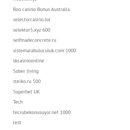
Roo casino Bonus Australia
selectorcasino.lol
selektor5.xyz 600
selfmadeconcrete.ru
sistemarabuluculuk.com 1000
skcasinoonline
Sober living
steiko.ru 500
Superbet UK
Tech
tecrubekonusuyor.net 1000
test