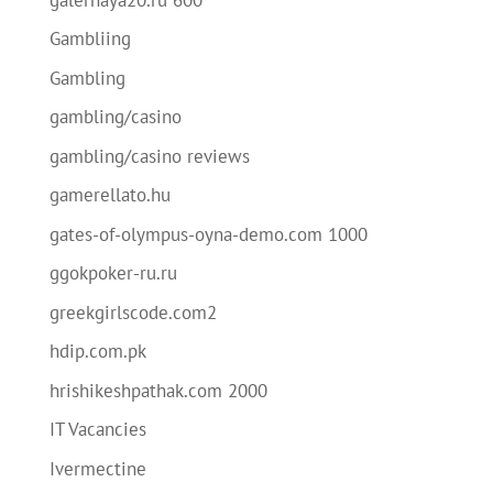
Gambliing
Gambling
gambling/casino
gambling/casino reviews
gamerellato.hu
gates-of-olympus-oyna-demo.com 1000
ggokpoker-ru.ru
greekgirlscode.com2
hdip.com.pk
hrishikeshpathak.com 2000
IT Vacancies
Ivermectine