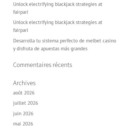
Unlock electrifying blackjack strategies at
fairpari
Unlock electrifying blackjack strategies at
fairpari
Desarrolla tu sistema perfecto de melbet casino
y disfruta de apuestas más grandes
Commentaires récents
Archives
août 2026
juillet 2026
juin 2026
mai 2026