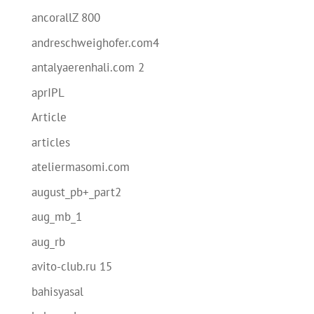
ancorallZ 800
andreschweighofer.com4
antalyaerenhali.com 2
aprIPL
Article
articles
ateliermasomi.com
august_pb+_part2
aug_mb_1
aug_rb
avito-club.ru 15
bahisyasal