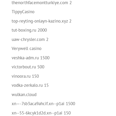
thenorthfacemontturkiye.com 2
TippyCasino
top-reyting-onlayn-kazino.xyz 2
tut-boxing.ru 2000
uaw-chrysler.com 2
Verywell casino
veshka-adm.ru 1500
victorbout.ru 500
vinoora.ru 150
vodka-zerkalo.ru 15
wulkan.cloud
xn—-7sb3aca9ahcif.xn--p1ai 1500
xn--55-6kcyk1d2d.xn--p1ai 150