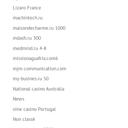
Lizaro France
machintech.ru
maisondecharme.ru 1000
mdash.ru 300
medmind.ru 4-8
missionaguafria.com6
mjm-communication.com
my-busines.ru 50
National casino Australia
News
nine casino Portugal
Non classé