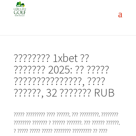
???????? 1xbet ??
??????? 2025: ?? ?????
???????????????, ????
??????, 32 ??????? RUB
????? ????????? ???? ??????, ??? ?????????, ????????
???????? ??????? ? ?????? ???????. ??? ?????? ??????,
? ????? ????? ????? ???????? ????????? ?? ????