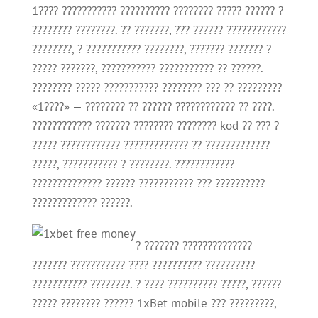
1???? ??????????? ?????????? ???????? ????? ?????? ?
???????? ????????. ?? ???????, ??? ?????? ????????????
????????, ? ??????????? ????????, ??????? ??????? ?
????? ???????, ??????????? ??????????? ?? ??????.
???????? ????? ??????????? ???????? ??? ?? ?????????
«1????» — ???????? ?? ?????? ???????????? ?? ????.
???????????? ??????? ???????? ???????? kod ?? ??? ?
????? ???????????? ????????????? ?? ?????????????
?????, ??????????? ? ????????. ????????????
?????????????? ?????? ??????????? ??? ??????????
????????????? ??????.
? ??????? ??????????????
??????? ??????????? ???? ?????????? ??????????
??????????? ????????. ? ???? ?????????? ?????, ??????
????? ???????? ?????? 1xBet mobile ??? ?????????,