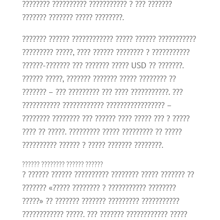
???????? ?????????? ??????????? ? ??? ???????
??????? ??????? ????? ????????.
??????? ?????? ???????????? ????? ?????? ???????????
????????? ?????, ???? ?????? ???????? ? ???????????
??????-??????? ??? ??????? ????? USD ?? ???????.
?????? ?????, ??????? ??????? ????? ???????? ??
??????? – ??? ????????? ??? ???? ???????????. ???
??????????? ???????????? ????????????????? –
???????? ???????? ??? ?????? ???? ????? ??? ? ?????
???? ?? ?????. ????????? ????? ????????? ?? ?????
?????????? ?????? ? ????? ??????? ????????.
?????? ???????? ?????? ??????
? ?????? ?????? ?????????? ???????? ????? ??????? ??
??????? «????? ???????? ? ??????????? ????????
?????» ?? ??????? ??????? ????????? ???????????
???????????? ?????. ??? ??????? ???????????? ?????