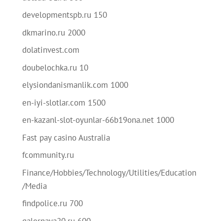
developmentspb.ru 150
dkmarino.ru 2000
dolatinvest.com
doubelochka.ru 10
elysiondanismanlik.com 1000
en-iyi-slotlar.com 1500
en-kazanl-slot-oyunlar-66b19ona.net 1000
Fast pay casino Australia
fcommunity.ru
Finance/Hobbies/Technology/Utilities/Education
/Media
findpolice.ru 700
galernaya20.ru 600