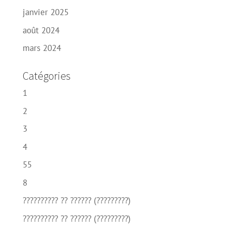
janvier 2025
août 2024
mars 2024
Catégories
1
2
3
4
55
8
?????????? ?? ?????? (?????????)
?????????? ?? ?????? (?????????)