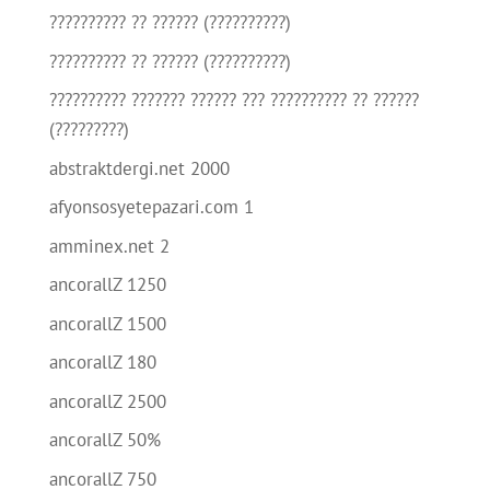
?????????? ?? ?????? (??????????)
?????????? ?? ?????? (??????????)
?????????? ??????? ?????? ??? ?????????? ?? ??????
(?????????)
abstraktdergi.net 2000
afyonsosyetepazari.com 1
amminex.net 2
ancorallZ 1250
ancorallZ 1500
ancorallZ 180
ancorallZ 2500
ancorallZ 50%
ancorallZ 750