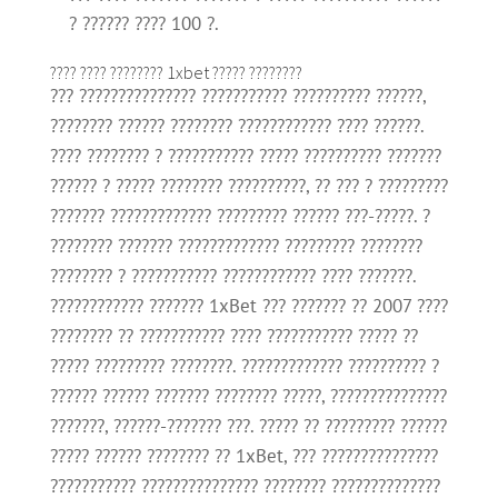
? ?????? ???? 100 ?.
???? ???? ???????? 1xbet ????? ????????
??? ??????????????? ??????????? ?????????? ??????,
???????? ?????? ???????? ???????????? ???? ??????.
???? ???????? ? ??????????? ????? ?????????? ???????
?????? ? ????? ???????? ??????????, ?? ??? ? ?????????
??????? ????????????? ????????? ?????? ???-?????. ?
???????? ??????? ????????????? ????????? ????????
???????? ? ??????????? ???????????? ???? ???????.
???????????? ??????? 1xBet ??? ??????? ?? 2007 ????
???????? ?? ??????????? ???? ??????????? ????? ??
????? ????????? ????????. ????????????? ?????????? ?
?????? ?????? ??????? ???????? ?????, ???????????????
???????, ??????-??????? ???. ????? ?? ????????? ??????
????? ?????? ???????? ?? 1xBet, ??? ???????????????
??????????? ??????????????? ???????? ??????????????