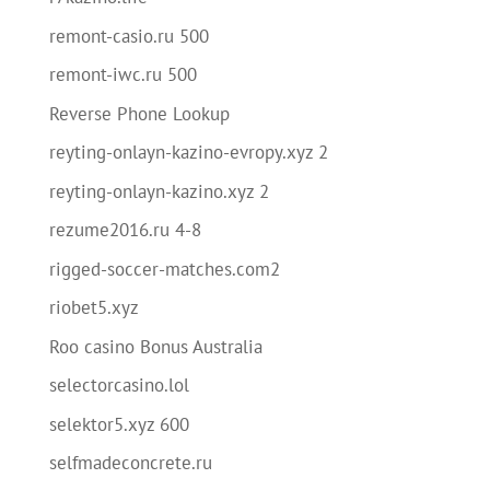
remont-casio.ru 500
remont-iwc.ru 500
Reverse Phone Lookup
reyting-onlayn-kazino-evropy.xyz 2
reyting-onlayn-kazino.xyz 2
rezume2016.ru 4-8
rigged-soccer-matches.com2
riobet5.xyz
Roo casino Bonus Australia
selectorcasino.lol
selektor5.xyz 600
selfmadeconcrete.ru