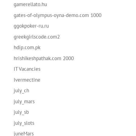
gamerellato.hu
gates-of-olympus-oyna-demo.com 1000
ggokpoker-ru.ru
greekgirlscode.com2
hdip.com.pk
hrishikeshpathak.com 2000
IT Vacancies
Ivermectine
july_ch
july_mars
july_sb
july_slots
juneMars