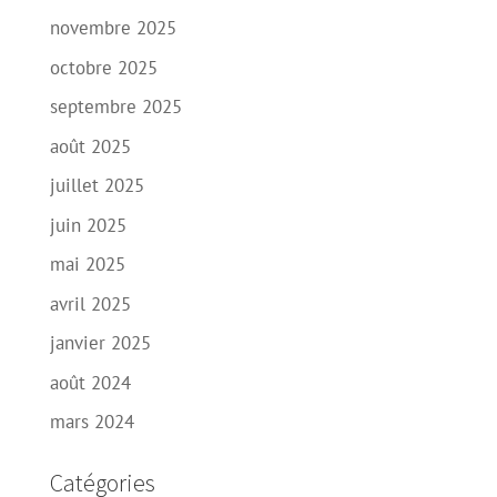
novembre 2025
octobre 2025
septembre 2025
août 2025
juillet 2025
juin 2025
mai 2025
avril 2025
janvier 2025
août 2024
mars 2024
Catégories