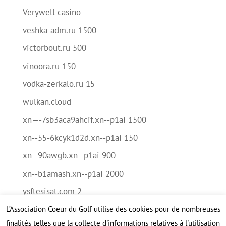
Verywell casino
veshka-adm.ru 1500
victorbout.ru 500
vinoora.ru 150
vodka-zerkalo.ru 15
wulkan.cloud
xn—-7sb3aca9ahcif.xn--p1ai 1500
xn--55-6kcyk1d2d.xn--p1ai 150
xn--90awgb.xn--p1ai 900
xn--b1amash.xn--p1ai 2000
ysftesisat.com 2
L’Association Coeur du Golf utilise des cookies pour de nombreuses
Méta
finalités telles que la collecte d'informations relatives à l'utilisation