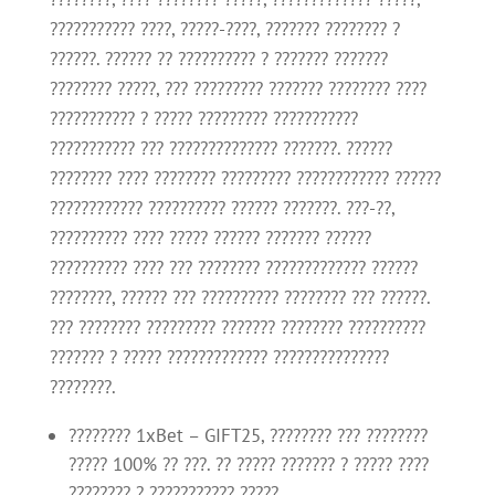
??????????? ????, ?????-????, ??????? ???????? ?
??????. ?????? ?? ?????????? ? ??????? ???????
???????? ?????, ??? ????????? ??????? ???????? ????
??????????? ? ????? ????????? ???????????
??????????? ??? ?????????????? ???????.
??????
???????? ???? ???????? ????????? ???????????? ??????
???????????? ?????????? ?????? ???????. ???-??,
?????????? ???? ????? ?????? ??????? ??????
?????????? ???? ??? ???????? ????????????? ??????
????????, ?????? ??? ?????????? ???????? ??? ??????.
??? ???????? ????????? ??????? ???????? ??????????
??????? ? ????? ????????????? ???????????????
????????.
???????? 1xBet – GIFT25, ???????? ??? ????????
????? 100% ?? ???. ?? ????? ??????? ? ????? ????
???????? ? ??????????? ?????.