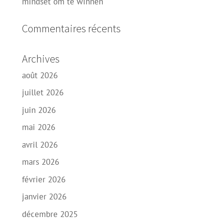
mindset om te winnen
Commentaires récents
Archives
août 2026
juillet 2026
juin 2026
mai 2026
avril 2026
mars 2026
février 2026
janvier 2026
décembre 2025