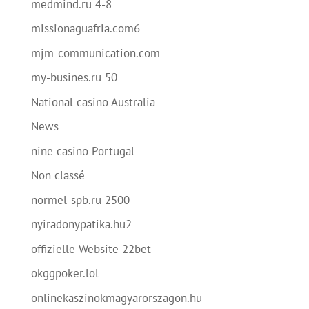
medmind.ru 4-8
missionaguafria.com6
mjm-communication.com
my-busines.ru 50
National casino Australia
News
nine casino Portugal
Non classé
normel-spb.ru 2500
nyiradonypatika.hu2
offizielle Website 22bet
okggpoker.lol
onlinekaszinokmagyarorszagon.hu