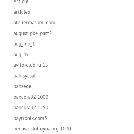
Article
articles
ateliermasomi.com
august_pb+_part2
aug_mb_1
aug_rb
avito-club.ru 15
bahisyasal
bahsegel
bancorallZ 1000
bancorallZ 1250
baytronik.com3
bedava-slot-oyna.org 1000